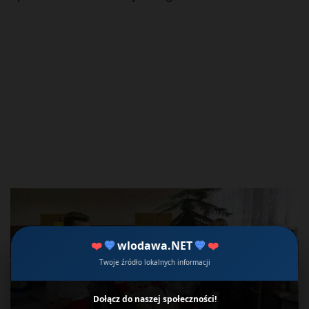
❤️
💙
wlodawa.NET
💙
❤️
Twoje źródło lokalnych informacji
Dołącz do naszej społeczności!