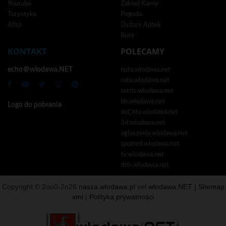
Youtube
Zakład Karny
Turystyka
Pogoda
Afisz
Dyżury Aptek
Busy
KONTAKT
POLECAMY
echo＠wlodawa.NET
nuta.wlodawa.net
rota.wlodawa.net
tetris.wlodawa.net
bb.wlodawa.net
Logo do pobrania
doCelu.wlodawa.net
3d.wlodawa.net
ogloszenia.wlodawa.net
spotted.wlodawa.net
tv.wlodawa.net
dzis.wlodawa.net
Copyright © 2oo0-2o26
nasza.wlodawa.pl
vel
wlodawa.NET
|
Sitemap
xml
|
Polityka prywatności