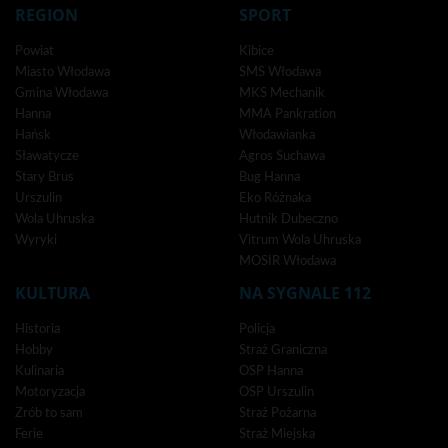
REGION
SPORT
Powiat
Kibice
Miasto Włodawa
SMS Włodawa
Gmina Włodawa
MKS Mechanik
Hanna
MMA Pankration
Hańsk
Włodawianka
Sławatycze
Agros Suchawa
Stary Brus
Bug Hanna
Urszulin
Eko Różnaka
Wola Uhruska
Hutnik Dubeczno
Wyryki
Vitrum Wola Uhruska
MOSIR Włodawa
KULTURA
NA SYGNALE 112
Historia
Policja
Hobby
Straż Graniczna
Kulinaria
OSP Hanna
Motoryzacja
OSP Urszulin
Zrób to sam
Straż Pożarna
Ferie
Straż Miejska