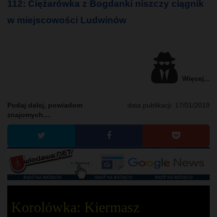
112: Ciężarówka z Bogdanki niszczy ciągnik
w miejscowości Ludwinów
Więcej...
Podaj dalej, powiadom
data publikacji:
17/01/2019
znajomych....
Korolówka: Kiermasz