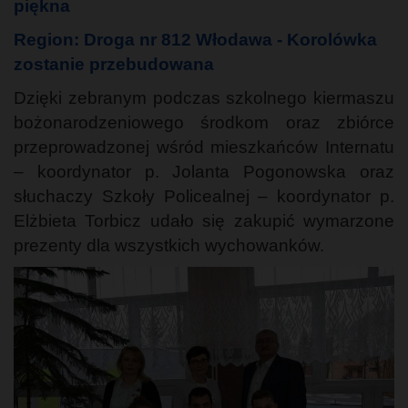
piękna
Region: Droga nr 812 Włodawa - Korolówka
zostanie przebudowana
Dzięki zebranym podczas szkolnego kiermaszu
bożonarodzeniowego środkom oraz zbiórce
przeprowadzonej wśród mieszkańców Internatu
– koordynator p. Jolanta Pogonowska oraz
słuchaczy Szkoły Policealnej – koordynator p.
Elżbieta Torbicz udało się zakupić wymarzone
prezenty dla wszystkich wychowanków.