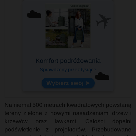
✈️
☁️
Idealny na pokład samolotu!
☁️
Lekki i pojemny
Na niemal 500 metrach kwadratowych powstaną
tereny zielone z nowymi nasadzeniami drzew i
krzewów oraz ławkami. Całości dopełni
podświetlenie z projektorów. Przebudowane