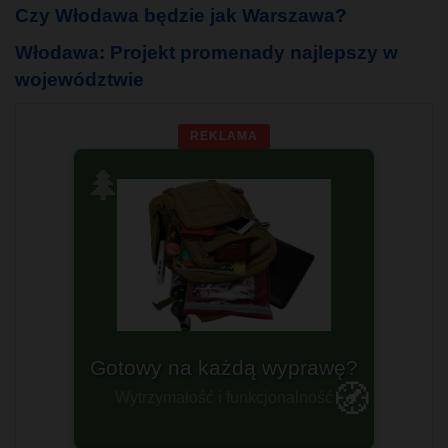
Czy Włodawa będzie jak Warszawa?
Włodawa: Projekt promenady najlepszy w
województwie
REKLAMA
🌲
Plecaki militarne
🧭
Dla prawdziwych twardzieli