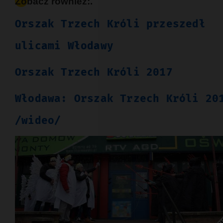
Zobacz również:.
Orszak Trzech Króli przeszedł
ulicami Włodawy
Orszak Trzech Króli 2017
Włodawa: Orszak Trzech Króli 20
/wideo/