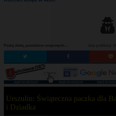
Podaj dalej, powiadom znajomych....
data publikacji:
0
Urszulin: Świąteczna paczka dla B
i Dziadka