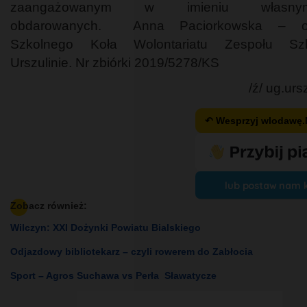
zaangażowanym w imieniu włas
obdarowanych. Anna Paciorkowska – o
Szkolnego Koła Wolontariatu Zespołu S
Urszulinie. Nr zbiórki 2019/5278/KS
/ź/ ug.urs
↶ Wesprzyj wlodawę
lub postaw nam 
Zobacz również:
Wilczyn: XXI Dożynki Powiatu Bialskiego
Odjazdowy bibliotekarz – czyli rowerem do Zabłocia
Sport – Agros Suchawa vs Perła Sławatycze