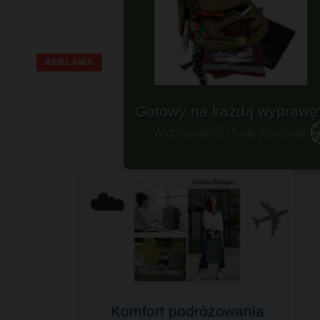
REKLAMA
Plecaki militarne
Dla prawdziwych twardzieli
✈️
☁️