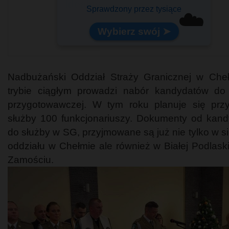
Idealny na pokład samolotu!
☁️
Lekki i pojemny
Nadbużański Oddział Straży Granicznej w Che
trybie ciągłym prowadzi nabór kandydatów do
przygotowawczej. W tym roku planuje się prz
służby 100 funkcjonariuszy. Dokumenty od kan
do służby w SG, przyjmowane są już nie tylko w si
oddziału w Chełmie ale również w Białej Podlaski
Zamościu.