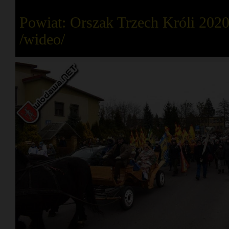
Powiat: Orszak Trzech Króli 202
/wideo/