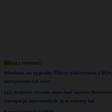
Zobacz również:
Włodawa na sygnale: Pijany traktorzysta z Wyr
zatrzymany o 8 rano
112: Kobieta chciała objechać remont Betonówk
nawigacja zaprowadziła ją w ciemny las
Koncert kolęd w WDK