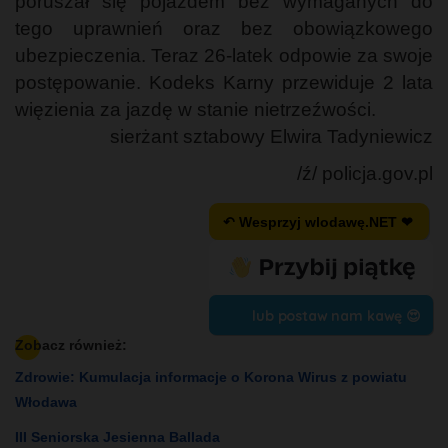
poruszał się pojazdem bez wymaganych do
tego uprawnień oraz bez obowiązkowego
ubezpieczenia. Teraz 26-latek odpowie za swoje
postępowanie. Kodeks Karny przewiduje 2 lata
więzienia za jazdę w stanie nietrzeźwości.
sierżant sztabowy Elwira Tadyniewicz
/ź/ policja.gov.pl
↶ Wesprzyj wlodawę.NET ❤
lub postaw nam kawę 😍
Zobacz również:
Zdrowie: Kumulacja informacje o Korona Wirus z powiatu
Włodawa
III Seniorska Jesienna Ballada