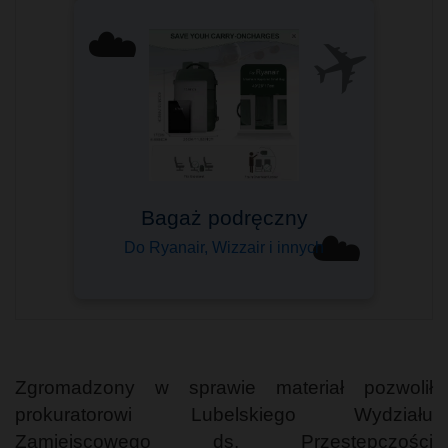
✈️
☁️
Komfort podróżowania
Bagaż podręczny
Sprawdzony przez tysiące
☁️
Do Ryanair, Wizzair i innych
Wybierz swój ➤
Zgromadzony w sprawie materiał pozwolił
prokuratorowi Lubelskiego Wydziału
Zamiejscowego ds. Przestępczości