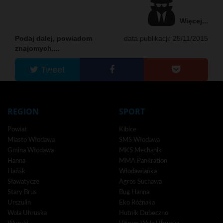
Więcej...
Podaj dalej, powiadom
data publikacji: 25/11/2015
znajomych....
Tweet
REGION
SPORT
Powiat
Kibice
Miasto Włodawa
SMS Włodawa
Gmina Włodawa
MKS Mechanik
Hanna
MMA Pankration
Hańsk
Włodawianka
Sławatycze
Agros Suchawa
Stary Brus
Bug Hanna
Urszulin
Eko Różnaka
Wola Uhruska
Hutnik Dubeczno