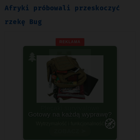
Afryki próbowali przeskoczyć
rzekę Bug
REKLAMA
🌲
Gotowy na każdą wyprawę?
🧭
Wytrzymałość i funkcjonalność