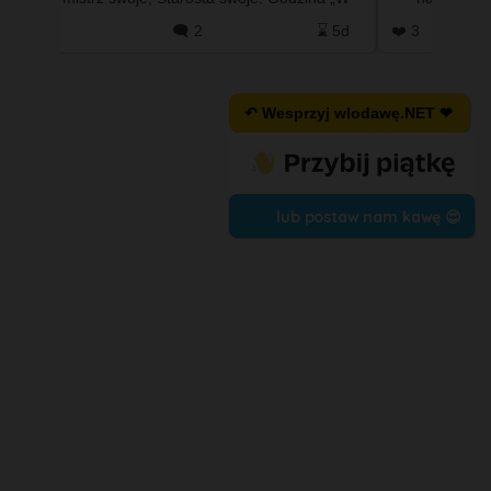
wóch…
Krakowie pokazują jednak całkowicie
⌛ 5d
❤️ 3
🗨️ 0
⌛ 5d
❤️ 2
odmienny…
↶ Wesprzyj wlodawę.NET ❤
lub postaw nam kawę 😍