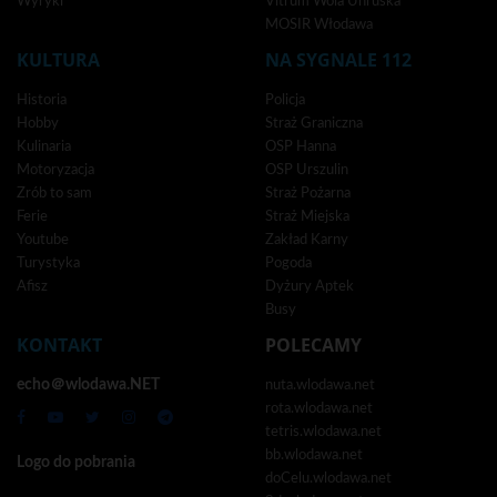
Wyryki
Vitrum Wola Uhruska
MOSIR Włodawa
KULTURA
NA SYGNALE 112
Historia
Policja
Hobby
Straż Graniczna
Kulinaria
OSP Hanna
Motoryzacja
OSP Urszulin
Zrób to sam
Straż Pożarna
Ferie
Straż Miejska
Youtube
Zakład Karny
Turystyka
Pogoda
Afisz
Dyżury Aptek
Busy
KONTAKT
POLECAMY
echo＠wlodawa.NET
nuta.wlodawa.net
rota.wlodawa.net
tetris.wlodawa.net
bb.wlodawa.net
Logo do pobrania
doCelu.wlodawa.net