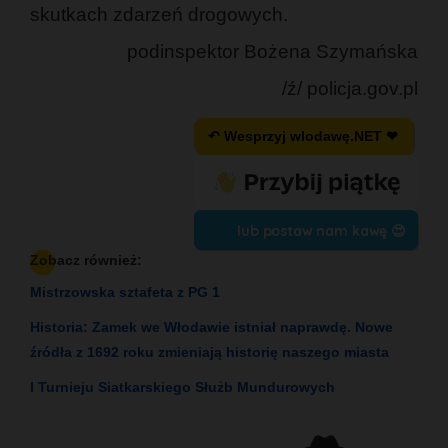
skutkach zdarzeń drogowych.
podinspektor Bożena Szymańska
/ź/ policja.gov.pl
↶ Wesprzyj wlodawę.NET ❤
lub postaw nam kawę 😍
Zobacz również:
Mistrzowska sztafeta z PG 1
Historia: Zamek we Włodawie istniał naprawdę. Nowe
źródła z 1692 roku zmieniają historię naszego miasta
I Turnieju Siatkarskiego Służb Mundurowych