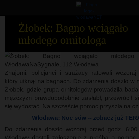
Żłobek: Bagno wciągało
młodego ornitologa
Znajomi, policjanci i strażacy ratowali wczora
który utknął na bagnach. Do zdarzenia doszło w 
Żłobek, gdzie grupa ornitologów prowadziła bada
mężczyzn prawdopodobnie zasłabł, przewrócił si
się wydostać. Na szczęście pomoc przyszła na cz
Włodawa: Noc sów -- zobacz już TER
Do zdarzenia doszło wczoraj przed godz. 6:00 
Włodawy dostali zgłoszenie z prośbą o pomoc 