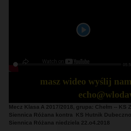
Play
Seek
Curr
05:
Play
time
masz wideo wyślij nam 
echo@wloda
Mecz Klasa A 2017/2018, grupa: Chełm -- KS 
Siennica Różana kontra KS Hutnik Dubeczno 
Siennica Różana niedziela 22.o4.2018