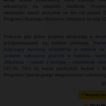
rekreacyjny na miejskim stadionie. Przyp
włodawski ratusz pozyskał na ten cel ponad 3
Programu Rozwoju Obszarów Wiejskich na lata 2
Podczas gdy jedne projekty wkraczają w decyd
przygotowywane są kolejne przetargi.
Pierw
dotyczący wymiany oświetlenia w mieście na
zostanie ogłoszony jeszcze w kwietniu. Warto
„Włodawa – miasto z energią – oświetlenie ulic
247,55. 70%
tej kwoty pochodzić będzie z R
Programu Operacyjnego Województwa Lubelskieg
/ź
↶ Wesprzyj w