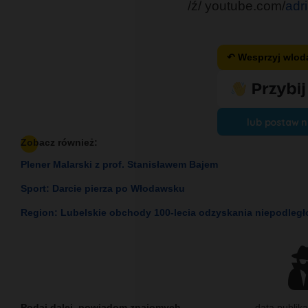
/ź/ youtube.com/
adr
↶ Wesprzyj wlo
lub postaw 
Zobacz również:
Plener Malarski z prof. Stanisławem Bajem
Sport: Darcie pierza po Włodawsku
Region: Lubelskie obchody 100-lecia odzyskania niepodległ
Podaj dalej, powiadom znajomych....
data publika