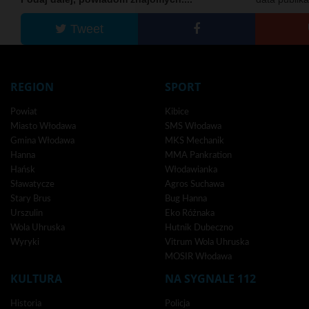
Tweet
REGION
SPORT
Powiat
Kibice
Miasto Włodawa
SMS Włodawa
Gmina Włodawa
MKS Mechanik
Hanna
MMA Pankration
Hańsk
Włodawianka
Sławatycze
Agros Suchawa
Stary Brus
Bug Hanna
Urszulin
Eko Różnaka
Wola Uhruska
Hutnik Dubeczno
Wyryki
Vitrum Wola Uhruska
MOSIR Włodawa
KULTURA
NA SYGNALE 112
Historia
Policja