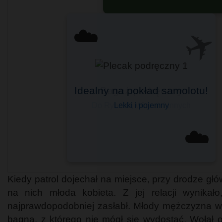
✈️
☁️
Bagaż podręczny
Do Ryanair, Wizzair i innych
☁️
Kiedy patrol dojechał na miejsce, przy drodze gł
na nich młoda kobieta. Z jej relacji wynikał
najprawdopodobniej zasłabł. Młody mężczyzna w
bagna, z którego nie mógł się wydostać. Wołał 