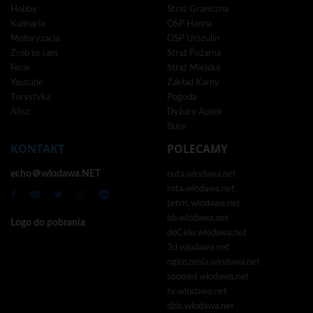
Hobby
Straż Graniczna
Kulinaria
OSP Hanna
Motoryzacja
OSP Urszulin
Zrób to sam
Straż Pożarna
Ferie
Straż Miejska
Youtube
Zakład Karny
Turystyka
Pogoda
Afisz
Dyżury Aptek
Busy
KONTAKT
POLECAMY
echo＠wlodawa.NET
nuta.wlodawa.net
rota.wlodawa.net
tetris.wlodawa.net
bb.wlodawa.net
Logo do pobrania
doCelu.wlodawa.net
3d.wlodawa.net
ogloszenia.wlodawa.net
spotted.wlodawa.net
tv.wlodawa.net
dzis.wlodawa.net