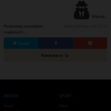
Więcej...
Podaj dalej, powiadom
data publikacji: 03/10/19
znajomych....
Tweet
Komentarzy
REGION
SPORT
Powiat
Kibice