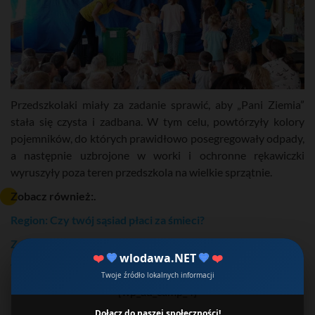
Przedszkolaki miały za zadanie sprawić, aby „Pani Ziemia”
stała się czysta i zadbana. W tym celu, powtórzyły kolory
pojemników, do których prawidłowo posegregowały odpady,
a następnie uzbrojone w worki i ochronne rękawiczki
wyruszyły poza teren przedszkola na wielkie sprzątnie.
Zobacz również:.
Region: Czy twój sąsiad płaci za śmieci?
Zdrowie: Paląc śmieci trujesz własne dzieci
❤️
💙
wlodawa.NET
💙
❤️
Włodawa: Śmieci u bram
Twoje źródło lokalnych informacji
[wp_ad_camp_4]
Dołącz do naszej społeczności!