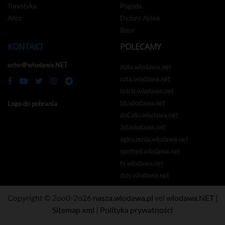
Turystyka
Pogoda
Afisz
Dyżury Aptek
Busy
KONTAKT
POLECAMY
echo＠wlodawa.NET
nuta.wlodawa.net
rota.wlodawa.net
tetris.wlodawa.net
bb.wlodawa.net
Logo do pobrania
doCelu.wlodawa.net
3d.wlodawa.net
ogloszenia.wlodawa.net
spotted.wlodawa.net
tv.wlodawa.net
dzis.wlodawa.net
Copyright © 2oo0-2o26
nasza.wlodawa.pl
vel
wlodawa.NET
|
Sitemap xml
|
Polityka prywatności