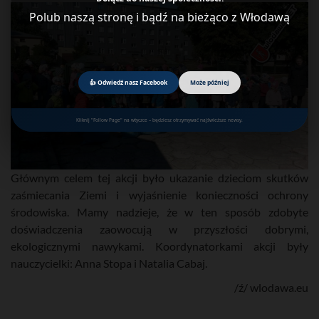
Polub naszą stronę i bądź na bieżąco z Włodawą
👍 Odwiedź nasz Facebook
Może później
Kliknij "Follow Page" na wtyczce – będziesz otrzymywać najświeższe newsy.
Głównym celem tej akcji było ukazanie dzieciom skutków
zaśmiecania Ziemi i wyjaśnienie konieczności ochrony
środowiska. Mamy nadzieje, że w ten sposób zdobyte
doświadczenia zaowocują w przyszłości dobrymi,
ekologicznymi nawykami. Koordynatorkami akcji były
nauczycielki: Anna Stopa i Natalia Cabaj.
/ź/ wlodawa.eu