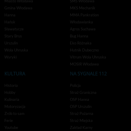
Miasto Włodawa
SMS Włodawa
Gmina Włodawa
MKS Mechanik
Hanna
MMA Pankration
Hańsk
Włodawianka
Sławatycze
Agros Suchawa
Stary Brus
Bug Hanna
Urszulin
Eko Różnaka
Wola Uhruska
Hutnik Dubeczno
Wyryki
Vitrum Wola Uhruska
MOSIR Włodawa
KULTURA
NA SYGNALE 112
Historia
Policja
Hobby
Straż Graniczna
Kulinaria
OSP Hanna
Motoryzacja
OSP Urszulin
Zrób to sam
Straż Pożarna
Ferie
Straż Miejska
Youtube
Zakład Karny