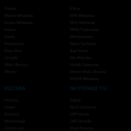
Powiat
Kibice
Miasto Włodawa
SMS Włodawa
Gmina Włodawa
MKS Mechanik
Hanna
MMA Pankration
Hańsk
Włodawianka
Sławatycze
Agros Suchawa
Stary Brus
Bug Hanna
Urszulin
Eko Różnaka
Wola Uhruska
Hutnik Dubeczno
Wyryki
Vitrum Wola Uhruska
MOSIR Włodawa
KULTURA
NA SYGNALE 112
Historia
Policja
Hobby
Straż Graniczna
Kulinaria
OSP Hanna
Motoryzacja
OSP Urszulin
Zrób to sam
Straż Pożarna