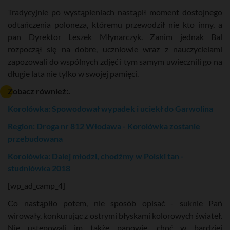
Tradycyjnie po wystąpieniach nastąpił moment dostojnego
odtańczenia poloneza, któremu przewodził nie kto inny, a
pan Dyrektor Leszek Młynarczyk. Zanim jednak Bal
rozpoczął się na dobre, uczniowie wraz z nauczycielami
zapozowali do wspólnych zdjęć i tym samym uwiecznili go na
długie lata nie tylko w swojej pamięci.
Zobacz również:.
Korolówka: Spowodował wypadek i uciekł do Garwolina
Region: Droga nr 812 Włodawa - Korolówka zostanie
przebudowana
Korolówka: Dalej młodzi, chodźmy w Polski tan -
studniówka 2018
[wp_ad_camp_4]
Co nastąpiło potem, nie sposób opisać - suknie Pań
wirowały, konkurując z ostrymi błyskami kolorowych świateł.
Nie ustępowali im także panowie, choć w bardziej