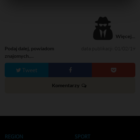
Więcej...
Podaj dalej, powiadom
data publikacji: 01/02/19
znajomych....
Tweet
Komentarzy
REGION
SPORT