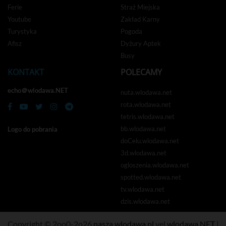
Ferie
Straż Miejska
Youtube
Zakład Karny
Turystyka
Pogoda
Afisz
Dyżury Aptek
Busy
KONTAKT
POLECAMY
echo＠wlodawa.NET
nuta.wlodawa.net
rota.wlodawa.net
tetris.wlodawa.net
bb.wlodawa.net
Logo do pobrania
doCelu.wlodawa.net
3d.wlodawa.net
ogloszenia.wlodawa.net
spotted.wlodawa.net
tv.wlodawa.net
dzis.wlodawa.net
Copyright © 2oo0-2o26
nasza.wlodawa.pl
vel
wlodawa.NET
|