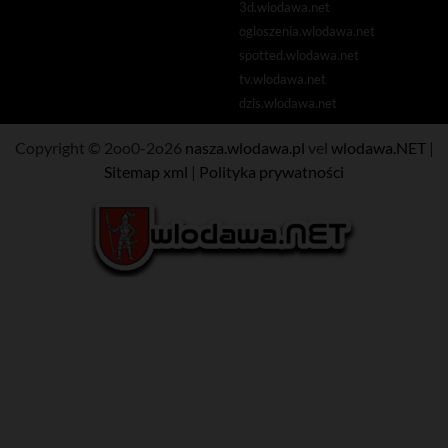
3d.wlodawa.net
ogloszenia.wlodawa.net
spotted.wlodawa.net
tv.wlodawa.net
dzis.wlodawa.net
Copyright © 2oo0-2o26
nasza.wlodawa.pl
vel
wlodawa.NET
|
Sitemap xml
|
Polityka prywatności