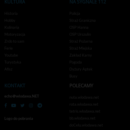
KULTURA
NA SYGNALE 112
Historia
Policja
Hobby
Straż Graniczna
Kulinaria
OSP Hanna
Motoryzacja
OSP Urszulin
Zrób to sam
Straż Pożarna
Ferie
Straż Miejska
Youtube
Zakład Karny
Turystyka
Pogoda
Afisz
Dyżury Aptek
Busy
KONTAKT
POLECAMY
echo＠wlodawa.NET
nuta.wlodawa.net
rota.wlodawa.net
tetris.wlodawa.net
bb.wlodawa.net
Logo do pobrania
doCelu.wlodawa.net