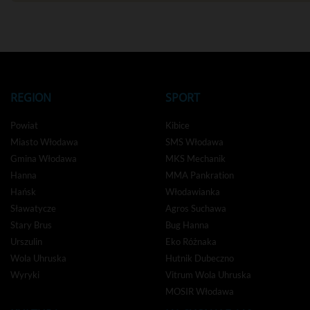
REGION
SPORT
Powiat
Kibice
Miasto Włodawa
SMS Włodawa
Gmina Włodawa
MKS Mechanik
Hanna
MMA Pankration
Hańsk
Włodawianka
Sławatycze
Agros Suchawa
Stary Brus
Bug Hanna
Urszulin
Eko Różnaka
Wola Uhruska
Hutnik Dubeczno
Wyryki
Vitrum Wola Uhruska
MOSIR Włodawa