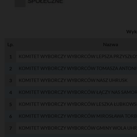
Wyka
Lp.
Nazwa
1
KOMITET WYBORCZY WYBORCÓW LEPSZA PRZYSZŁO
2
KOMITET WYBORCZY WYBORCÓW TOMASZA ANTONI
3
KOMITET WYBORCZY WYBORCÓW NASZ UHRUSK
4
KOMITET WYBORCZY WYBORCÓW ŁĄCZY NAS SAMO
5
KOMITET WYBORCZY WYBORCÓW LESZKA ŁUBKOWS
6
KOMITET WYBORCZY WYBORCÓW MIROSŁAWA TORB
7
KOMITET WYBORCZY WYBORCÓW GMINY WOLA UH