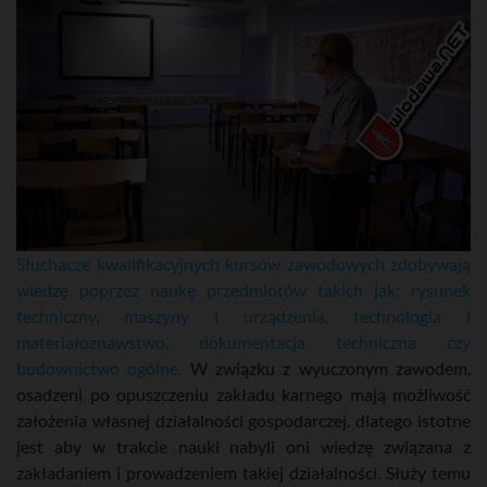
Słuchacze kwalifikacyjnych kursów zawodowych zdobywają
wiedzę poprzez naukę przedmiotów takich jak: rysunek
techniczny, maszyny i urządzenia, technologia i
materiałoznawstwo, dokumentacja techniczna czy
budownictwo ogólne.
W związku z wyuczonym zawodem,
osadzeni po opuszczeniu zakładu karnego mają możliwość
założenia własnej działalności gospodarczej. dlatego istotne
jest aby w trakcie nauki nabyli oni wiedzę związana z
zakładaniem i prowadzeniem takiej działalności. Służy temu