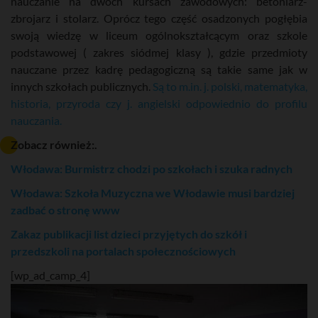
nauczanie na dwóch kursach zawodowych: betoniarz-
zbrojarz i stolarz. Oprócz tego część osadzonych pogłębia
swoją wiedzę w liceum ogólnokształcącym oraz szkole
podstawowej ( zakres siódmej klasy ), gdzie przedmioty
nauczane przez kadrę pedagogiczną są takie same jak w
innych szkołach publicznych.
Są to m.in. j. polski, matematyka,
historia, przyroda czy j. angielski odpowiednio do profilu
nauczania.
Zobacz również:.
Włodawa: Burmistrz chodzi po szkołach i szuka radnych
Włodawa: Szkoła Muzyczna we Włodawie musi bardziej
zadbać o stronę www
Zakaz publikacji list dzieci przyjętych do szkół i
przedszkoli na portalach społecznościowych
[wp_ad_camp_4]