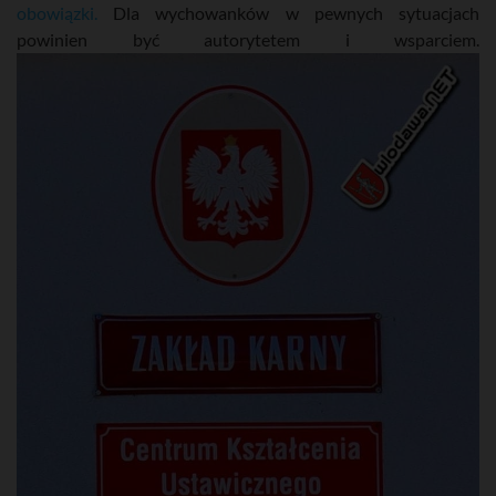
obowiązki.
Dla wychowanków w pewnych sytuacjach
powinien być autorytetem i wsparciem.