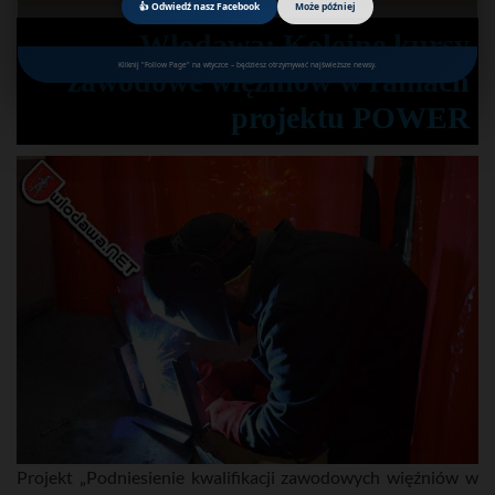
👍 Odwiedź nasz Facebook
Może później
Włodawa: Kolejne kursy
Kliknij "Follow Page" na wtyczce – będziesz otrzymywać najświeższe newsy.
zawodowe więźniów w ramach
projektu POWER
Projekt „Podniesienie kwalifikacji zawodowych więźniów w