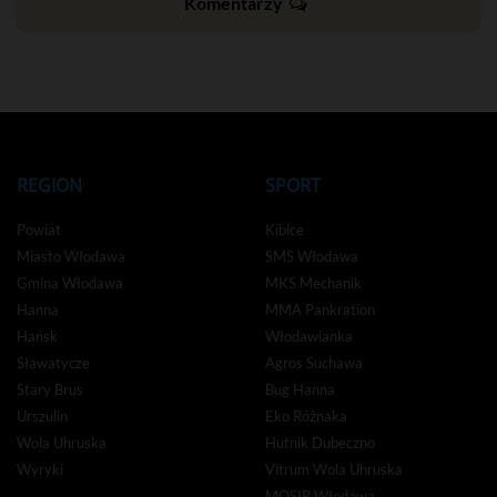
Komentarzy
REGION
SPORT
Powiat
Kibice
Miasto Włodawa
SMS Włodawa
Gmina Włodawa
MKS Mechanik
Hanna
MMA Pankration
Hańsk
Włodawianka
Sławatycze
Agros Suchawa
Stary Brus
Bug Hanna
Urszulin
Eko Różnaka
Wola Uhruska
Hutnik Dubeczno
Wyryki
Vitrum Wola Uhruska
MOSIR Włodawa