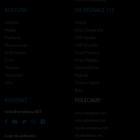
KULTURA
NA SYGNALE 112
Historia
Policja
Hobby
Straż Graniczna
Kulinaria
OSP Hanna
Motoryzacja
OSP Urszulin
Zrób to sam
Straż Pożarna
Ferie
Straż Miejska
Youtube
Zakład Karny
Turystyka
Pogoda
Afisz
Dyżury Aptek
Busy
KONTAKT
POLECAMY
echo＠wlodawa.NET
nuta.wlodawa.net
rota.wlodawa.net
tetris.wlodawa.net
bb.wlodawa.net
Logo do pobrania