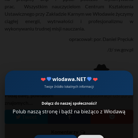
prac. Wszystkim nauczycielom Centrum Kształcenia
Ustawicznego przy Zakładzie Karnym we Włodawie życzymy
ciągłej energii, wytrwałości i profesjonalizmu w
wykonywaniu trudnej misji nauczania.
opracował: por. Daniel Pręciuk
/ź/ sw.gov.pl
❤️
💙
wlodawa.NET
💙
❤️
Więcej...
Twoje źródło lokalnych informacji
Podaj dalej, powiadom
data publikacji: 05/10/20
znajomych....
Dołącz do naszej społeczności!
Polub naszą stronę i bądź na bieżąco z Włodawą
Tweet
Komentarzy