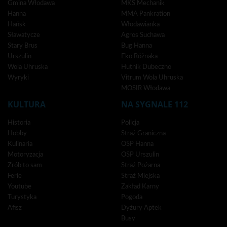
Gmina Włodawa
MKS Mechanik
Hanna
MMA Pankration
Hańsk
Włodawianka
Sławatycze
Agros Suchawa
Stary Brus
Bug Hanna
Urszulin
Eko Różnaka
Wola Uhruska
Hutnik Dubeczno
Wyryki
Vitrum Wola Uhruska
MOSIR Włodawa
KULTURA
NA SYGNALE 112
Historia
Policja
Hobby
Straż Graniczna
Kulinaria
OSP Hanna
Motoryzacja
OSP Urszulin
Zrób to sam
Straż Pożarna
Ferie
Straż Miejska
Youtube
Zakład Karny
Turystyka
Pogoda
Afisz
Dyżury Aptek
Busy