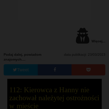
Więcej...
Podaj dalej, powiadom
data publikacji: 23/03/2023
znajomych....
Tweet
112: Kierowca z Hanny nie
zachował należytej ostrożności
w mieście