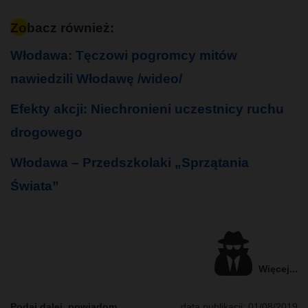
Zobacz również:
Włodawa: Tęczowi pogromcy mitów
nawiedzili Włodawę /wideo/
Efekty akcji: Niechronieni uczestnicy ruchu
drogowego
Włodawa – Przedszkolaki „Sprzątania
Świata”
Więcej...
Podaj dalej, powiadom
data publikacji:
01/08/2019