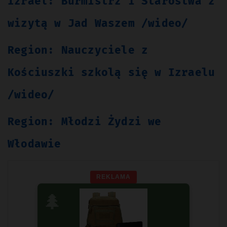
Izrael: Burmistrz i Starostwa z
wizytą w Jad Waszem /wideo/
Region: Nauczyciele z
Kościuszki szkolą się w Izraelu
/wideo/
Region: Młodzi Żydzi we
Włodawie
REKLAMA
🌲