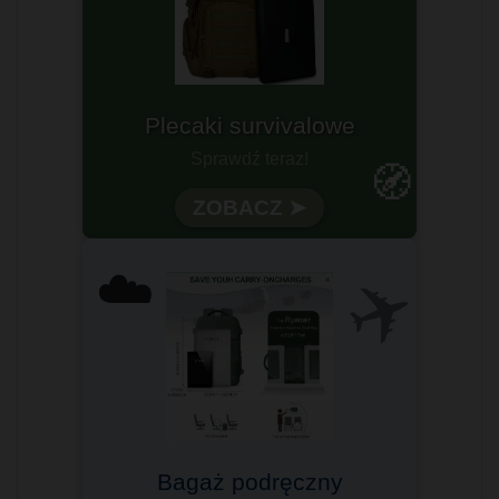
Gotowy na każdą wyprawę?
🧭
Wytrzymałość i funkcjonalność
✈️
☁️
Komfort podróżowania
Sprawdzony przez tysiące