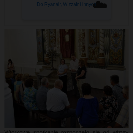
☁️
Wybierz swój ➤
Wtorkowe spotkanie rozpoczęło się od wizyty