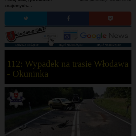
znajomych....
112: Wypadek na trasie Włodawa
- Okuninka