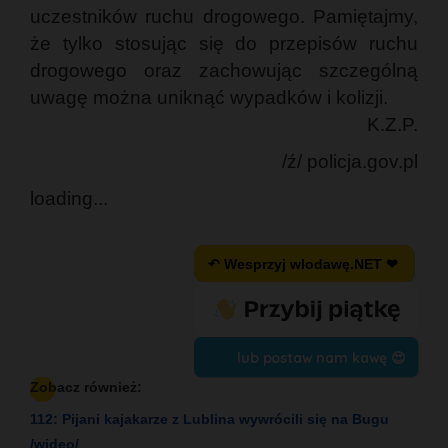
uczestników ruchu drogowego. Pamiętajmy,
że tylko stosując się do przepisów ruchu
drogowego oraz zachowując szczególną
uwagę można uniknąć wypadków i kolizji.
K.Z.P.
/ź/ policja.gov.pl
loading...
↶ Wesprzyj wlodawę.NET ❤
lub postaw nam kawę 😍
Zobacz również:
112: Pijani kajakarze z Lublina wywrócili się na Bugu
/wideo/