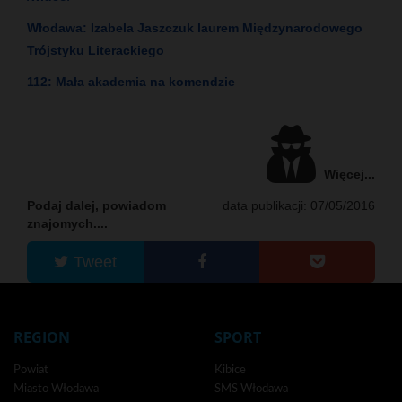
Włodawa: Izabela Jaszczuk laurem Międzynarodowego
Trójstyku Literackiego
112: Mała akademia na komendzie
Więcej...
Podaj dalej, powiadom
data publikacji: 07/05/2016
znajomych....
Tweet
REGION
SPORT
Powiat
Kibice
Miasto Włodawa
SMS Włodawa