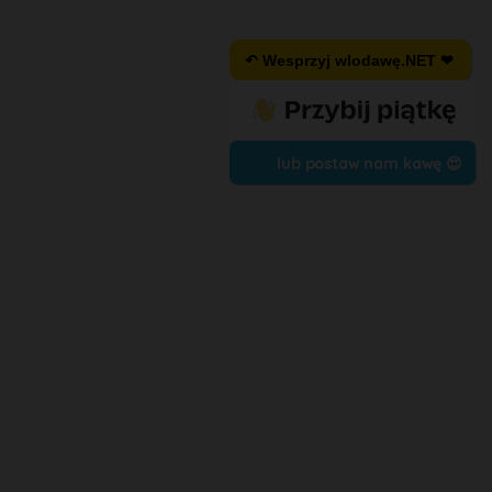
↶ Wesprzyj wlodawę.NET ❤
lub postaw nam kawę 😍