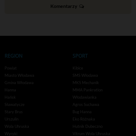
Komentarzy
REGION
SPORT
Powiat
Kibice
Miasto Włodawa
SMS Włodawa
Gmina Włodawa
MKS Mechanik
Hanna
MMA Pankration
Hańsk
Włodawianka
Sławatycze
Agros Suchawa
Stary Brus
Bug Hanna
Urszulin
Eko Różnaka
Wola Uhruska
Hutnik Dubeczno
Wyryki
Vitrum Wola Uhruska