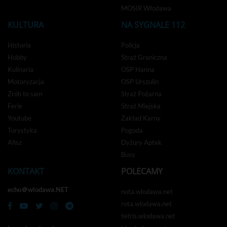
MOSIR Włodawa
KULTURA
NA SYGNALE 112
Historia
Policja
Hobby
Straż Graniczna
Kulinaria
OSP Hanna
Motoryzacja
OSP Urszulin
Zrób to sam
Straż Pożarna
Ferie
Straż Miejska
Youtube
Zakład Karny
Turystyka
Pogoda
Afisz
Dyżury Aptek
Busy
KONTAKT
POLECAMY
echo＠wlodawa.NET
nuta.wlodawa.net
rota.wlodawa.net
tetris.wlodawa.net