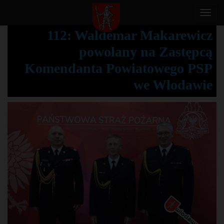
T
o
112: Waldemar Makarewicz
g
powołany na Zastępcą
g
l
Komendanta Powiatowego PSP
e
we Włodawie
n
a
v
i
g
a
t
i
o
n