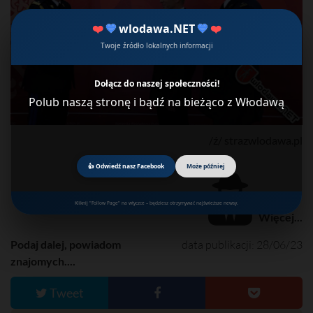
❤️
💙
wlodawa.NET
💙
❤️
Twoje źródło lokalnych informacji
Dołącz do naszej społeczności!
Polub naszą stronę i bądź na bieżąco z Włodawą
/ź/ strazwlodawa.pl
👍 Odwiedź nasz Facebook
Może później
Kliknij "Follow Page" na wtyczce – będziesz otrzymywać najświeższe newsy.
Więcej...
Podaj dalej, powiadom
data publikacji: 28/06/23
znajomych....
Tweet