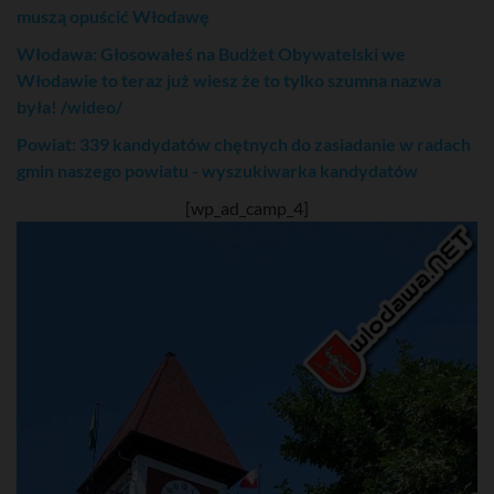
muszą opuścić Włodawę
Włodawa: Głosowałeś na Budżet Obywatelski we
Włodawie to teraz już wiesz że to tylko szumna nazwa
była! /wideo/
Powiat: 339 kandydatów chętnych do zasiadanie w radach
gmin naszego powiatu - wyszukiwarka kandydatów
[wp_ad_camp_4]