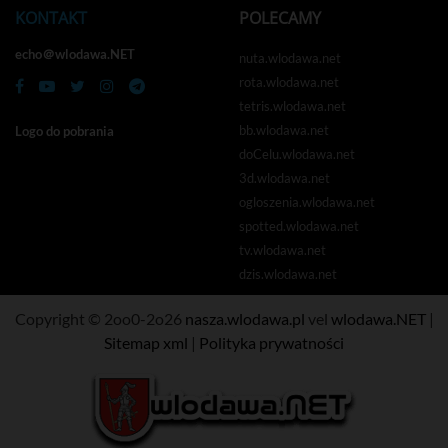
KONTAKT
POLECAMY
echo＠wlodawa.NET
nuta.wlodawa.net
rota.wlodawa.net
tetris.wlodawa.net
bb.wlodawa.net
Logo do pobrania
doCelu.wlodawa.net
3d.wlodawa.net
ogloszenia.wlodawa.net
spotted.wlodawa.net
tv.wlodawa.net
dzis.wlodawa.net
Copyright © 2oo0-2o26
nasza.wlodawa.pl
vel
wlodawa.NET
|
Sitemap xml
|
Polityka prywatności