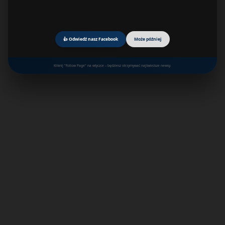
👍 Odwiedź nasz Facebook
Może później
Kliknij "Follow Page" na wtyczce – będziesz otrzymywać najświeższe newsy.