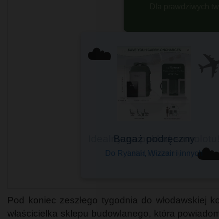
ZOBACZ 
✈
☁️
Bagaż podręczny
☁
Do Ryanair, Wizzair i innych
Pod koniec zeszłego tygodnia do włodawskiej ko
właścicielka sklepu budowlanego, która powiadom