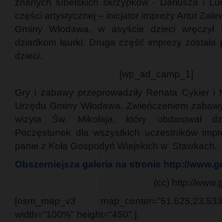
znanych lubelskich skrzypków - Dariusza i Lu
części artystycznej – inicjator imprezy Artur Zal
Gminy Włodawa, w asyście dzieci wręczył 
dziadkom laurki. Druga część imprezy została
dzieci.
[wp_ad_camp_1]
Gry i zabawy przeprowadziły Renata Cykier i 
Urzędu Gminy Włodawa. Zwieńczeniem zabawy
wizyta Św. Mikołaja, który obdarował dzi
Poczęstunek dla wszystkich uczestników impr
panie z Koła Gospodyń Wiejskich w Stawkach.
Obszerniejsza galeria na stronie http://www.
(cc) http://www
[osm_map_v3 map_center="51.625,23.5
width="100%" height="450" ]