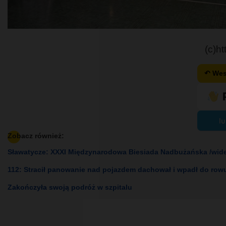
(c)h
↶ Wes
lu
Zobacz również:
Sławatycze: XXXI Międzynarodowa Biesiada Nadbużańska /wid
112: Stracił panowanie nad pojazdem dachował i wpadł do row
Zakończyła swoją podróż w szpitalu