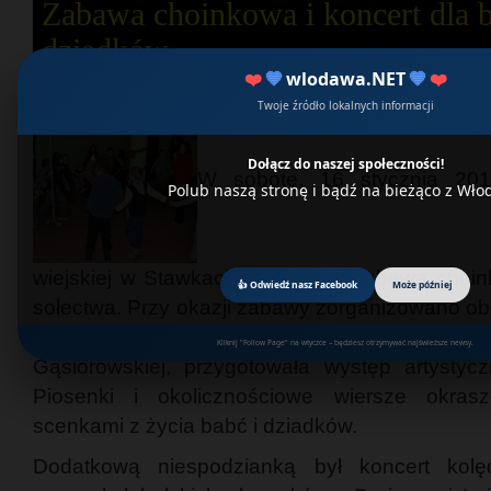
Zabawa choinkowa i koncert dla b
dziadków
❤️
💙
wlodawa.NET
💙
❤️
Twoje źródło lokalnych informacji
Dołącz do naszej społeczności!
W sobotę, 16 stycznia 2016
Polub naszą stronę i bądź na bieżąco z Wł
wiejskiej w Stawkach odbyła się zabawa choin
👍 Odwiedź nasz Facebook
Może później
sołectwa. Przy okazji zabawy zorganizowano o
i Dziadka. Grupa dzieci ze Stawek, przy w
Kliknij "Follow Page" na wtyczce – będziesz otrzymywać najświeższe newsy.
Gąsiorowskiej, przygotowała występ artystycz
Piosenki i okolicznościowe wiersze okras
scenkami z życia babć i dziadków.
Dodatkową niespodzianką był koncert kol