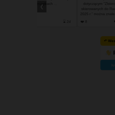
znajdują przy szczątkach …
dotyczącym "Zbiorczej informacji o petycjach
❮
skierowanych do Rady Powiatu we Włodawie 
2025 r.” można znaleźć następujący zapis: 👉 6.
Petycja indywidualna w sp…
⌛ 2d
❤️ 8
🗨️ 7
⌛ 3
↶ Wes
lu