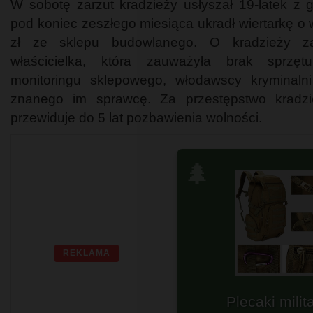
W sobotę zarzut kradzieży usłyszał 19-latek z 
pod koniec zeszłego miesiąca ukradł wiertarkę o 
zł ze sklepu budowlanego. O kradzieży zaw
właścicielka, która zauważyła brak sprzęt
monitoringu sklepowego, włodawscy kryminalni 
znanego im sprawcę. Za przestępstwo kradz
przewiduje do 5 lat pozbawienia wolności.
🌲
REKLAMA
Plecaki surviv
Sprawdź teraz