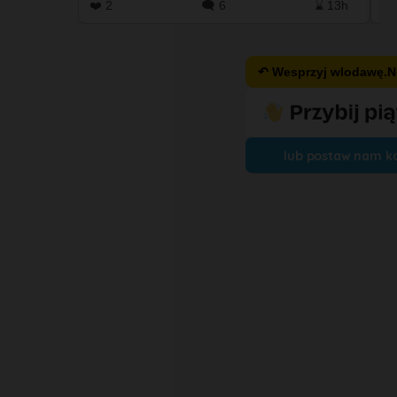
⌛ 13h
❤️ 67
🗨️ 12
⌛ 1d
❤️ 0
↶ Wesprzyj wlodawę.
lub postaw nam k