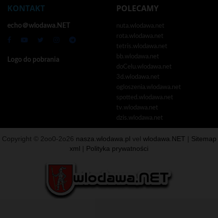
KONTAKT
POLECAMY
echo＠wlodawa.NET
nuta.wlodawa.net
rota.wlodawa.net
tetris.wlodawa.net
bb.wlodawa.net
Logo do pobrania
doCelu.wlodawa.net
3d.wlodawa.net
ogloszenia.wlodawa.net
spotted.wlodawa.net
tv.wlodawa.net
dzis.wlodawa.net
Copyright © 2oo0-2o26
nasza.wlodawa.pl
vel
wlodawa.NET
|
Sitemap
xml
|
Polityka prywatności