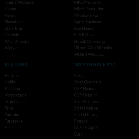
Gmina Włodawa
MKS Mechanik
Hanna
MMA Pankration
Hańsk
Włodawianka
Sławatycze
Agros Suchawa
Stary Brus
Bug Hanna
Urszulin
Eko Różnaka
Wola Uhruska
Hutnik Dubeczno
Wyryki
Vitrum Wola Uhruska
MOSIR Włodawa
KULTURA
NA SYGNALE 112
Historia
Policja
Hobby
Straż Graniczna
Kulinaria
OSP Hanna
Motoryzacja
OSP Urszulin
Zrób to sam
Straż Pożarna
Ferie
Straż Miejska
Youtube
Zakład Karny
Turystyka
Pogoda
Afisz
Dyżury Aptek
Busy