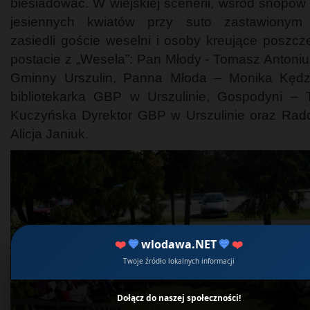
biesiadować. W wiejskiej scenerii, wśród snopów 
jesiennych kwiatów przy suto zastawionym 
zasiedli goście weselni i osoby kreujące poszcz
postacie z „Wesela”: Pan Młody - Tomasz Antoniu
Gminny Urszulin, Panna Młoda – Monika Kędz
bibliotekarka GBP w Urszulinie, Gospodyni – 
Kuczyńska Dyrektor GBP w Urszulinie oraz Radc
Alicja Janiuk.
❤️
💙
wlodawa.NET
💙
❤️
Twoje źródło lokalnych informacji
Dołącz do naszej społeczności!