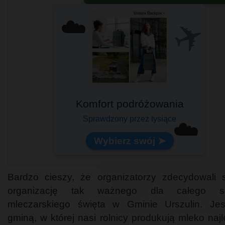
✈️
☁️
Komfort podróżowania
Idealny na pokład samolotu!
Sprawdzony przez tysiące
☁️
Lekki i pojemny
Wybierz swój ➤
Bardzo cieszy, że organizatorzy zdecydowali 
organizację tak ważnego dla całego se
mleczarskiego święta w Gminie Urszulin. Je
gminą, w której nasi rolnicy produkują mleko najl