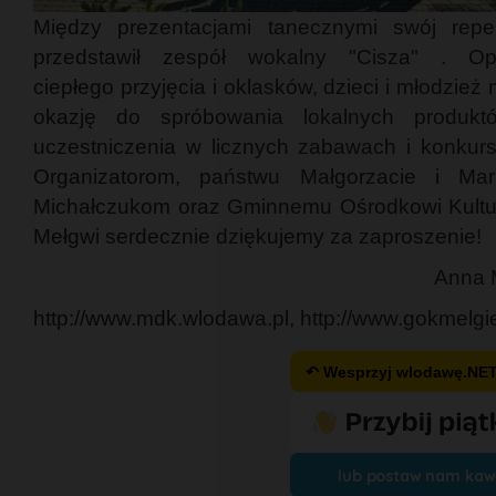
Między prezentacjami tanecznymi swój reper
przedstawił zespół wokalny "Cisza" . Op
ciepłego przyjęcia i oklasków, dzieci i młodzież 
okazję do spróbowania lokalnych produkt
uczestniczenia w licznych zabawach i konkurs
Organizatorom, państwu Małgorzacie i Mar
Michałczukom oraz Gminnemu Ośrodkowi Kultu
Mełgwi serdecznie dziękujemy za zaproszenie!
Anna 
http://www.mdk.wlodawa.pl, http://www.gokmelgi
↶ Wesprzyj wlodawę.NE
lub postaw nam kaw