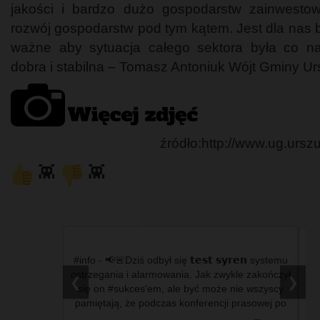
jakości i bardzo dużo gospodarstw zainwesto
rozwój gospodarstw pod tym kątem. Jest dla nas 
ważne aby sytuacja całego sektora była co na
dobra i stabilna – Tomasz Antoniuk Wójt Gminy Ur
źródło:http://www.ug.urszu
👾
👾
𝗲𝗻 systemu
#info - Sceny niczym z filmu akcji rozegrały się w
#
e zakończył
piątkowe popołudnie (31 lipca) na drogach
mn
❮
❯
e wszyscy
powiatów chełmskiego i włodawskiego. Policjanci
wyp
rasowej po
z #Chełm'a prowadzili pościg za kierowcą
nissana qashqaia, …