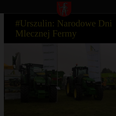
#Urszulin: Narodowe Dni
Mlecznej Fermy