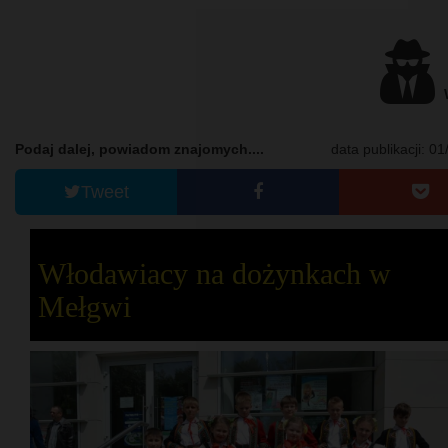
W
Podaj dalej, powiadom znajomych....
data publikacji: 0
Tweet
Włodawiacy na dożynkach w
Mełgwi