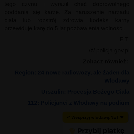
tego czynu i wyraził chęć dobrowolnego
poddania się karze. Za naruszenie narządu
ciała lub rozstrój zdrowia kodeks karny
przewiduje karę do 5 lat pozbawienia wolności.
E.T.
/ź/ policja.gov.pl
Zobacz również:
Region: 24 nowe radiowozy, ale żaden dla
Włodawy
Urszulin: Procesja Bożego Ciała
112: Policjanci z Włodawy na podium
↶ Wesprzyj wlodawę.NET ❤