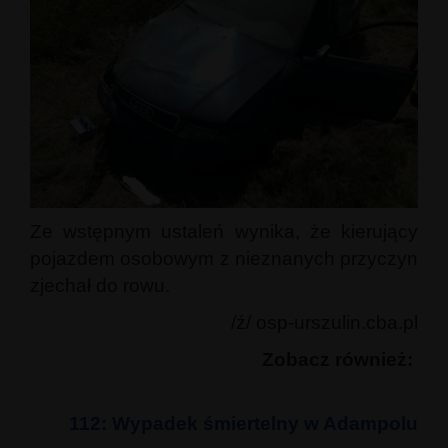
Ze wstępnym ustaleń wynika, że kierujący
pojazdem osobowym z nieznanych przyczyn
zjechał do rowu.
/ź/ osp-urszulin.cba.pl
Zobacz również:
112: Wypadek śmiertelny w Adampolu