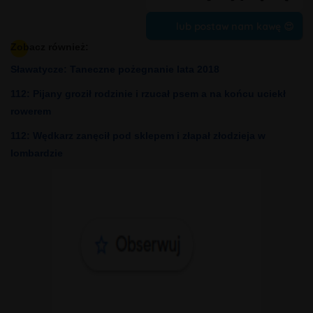
lub postaw nam kawę 😍
Zobacz również:
Sławatycze: Taneczne pożegnanie lata 2018
112: Pijany groził rodzinie i rzucał psem a na końcu uciekł
rowerem
112: Wędkarz zanęcił pod sklepem i złapał złodzieja w
lombardzie