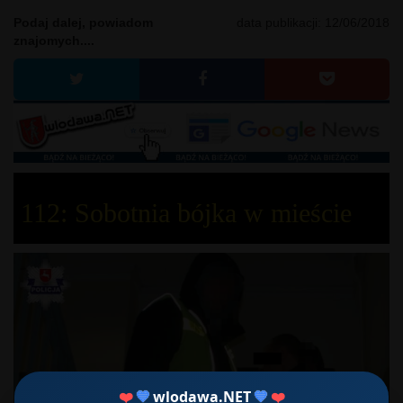
Podaj dalej, powiadom
data publikacji:
12/06/2018
znajomych....
112: Sobotnia bójka w mieście
❤️
💙
wlodawa.NET
💙
❤️