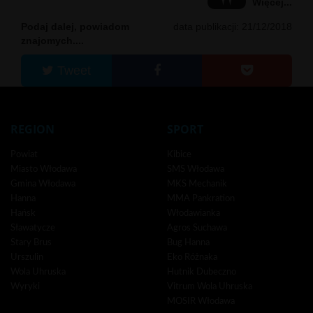
Więcej...
Podaj dalej, powiadom
data publikacji: 21/12/2018
znajomych....
Tweet
REGION
SPORT
Powiat
Kibice
Miasto Włodawa
SMS Włodawa
Gmina Włodawa
MKS Mechanik
Hanna
MMA Pankration
Hańsk
Włodawianka
Sławatycze
Agros Suchawa
Stary Brus
Bug Hanna
Urszulin
Eko Różnaka
Wola Uhruska
Hutnik Dubeczno
Wyryki
Vitrum Wola Uhruska
MOSIR Włodawa