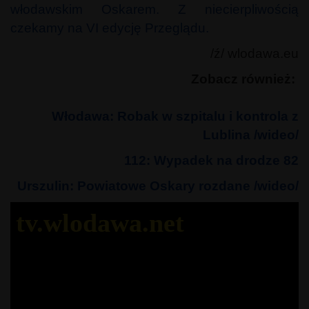
włodawskim Oskarem. Z niecierpliwością
czekamy na VI edycję Przeglądu.
/ź/ wlodawa.eu
Zobacz również:
Włodawa: Robak w szpitalu i kontrola z
Lublina /wideo/
112: Wypadek na drodze 82
Urszulin: Powiatowe Oskary rozdane /wideo/
tv.wlodawa.net