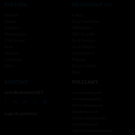
KULTURA
NA SYGNALE 112
Historia
Policja
Hobby
Straż Graniczna
Kulinaria
OSP Hanna
Motoryzacja
OSP Urszulin
Zrób to sam
Straż Pożarna
Ferie
Straż Miejska
Youtube
Zakład Karny
Turystyka
Pogoda
Afisz
Dyżury Aptek
Busy
KONTAKT
POLECAMY
echo＠wlodawa.NET
nuta.wlodawa.net
rota.wlodawa.net
tetris.wlodawa.net
bb.wlodawa.net
Logo do pobrania
doCelu.wlodawa.net
3d.wlodawa.net
ogloszenia.wlodawa.net