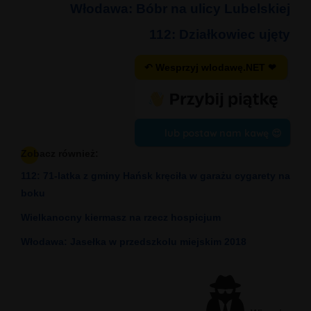
Włodawa: Bóbr na ulicy Lubelskiej
112: Działkowiec ujęty
↶ Wesprzyj wlodawę.NET ❤
lub postaw nam kawę 😍
Zobacz również:
112: 71-latka z gminy Hańsk kręciła w garażu cygarety na
boku
Wielkanocny kiermasz na rzecz hospicjum
Włodawa: Jasełka w przedszkolu miejskim 2018