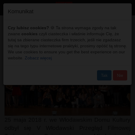
Toggl
Komunikat
navig
V Przegląd Filmowej
Czy lubisz cookies?
🍪 Ta strona wymaga zgody na tak
zwane
cookies
czyli ciasteczka i właśnie informuje Cię, że
Twórczości Dziecięcej i
tutaj sa zbierane ciasteczka firm trzecich, jeśli nie zgadzasz
się na tego typu internetowe praktyki, prosimy opóść tą stronę.
Młodzieżowej
We use cookies to ensure you get the best experience on our
website.
Zobacz więcej
Tak
Nie
25 maja 2018 r. we Włodawskim Domu Kultury
odbył się V Włodawski Przegląd Filmowej