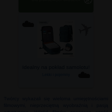
🧭
ZOBACZ ➤
✈️
☁️
Bagaż podręczny
☁️
Do Ryanair, Wizzair i innych
Twórcy wykazali się wieloma umiejętnościami
filmowymi, nieprzeciętną wyobraźnią i pasją