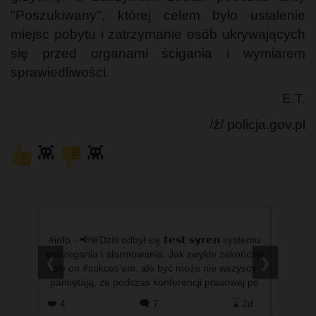
"Poszukiwany", której celem było ustalenie
miejsc pobytu i zatrzymanie osób ukrywających
się przed organami ścigania i wymiarem
sprawiedliwości.
E.T.
/ź/ policja.gov.pl
👾
👾
ystemu
#info - Sceny niczym z filmu akcji rozegrały się w
#info 
ończył
piątkowe popołudnie (31 lipca) na drogach
mniejsz
❮
❯
yscy
powiatów chełmskiego i włodawskiego. Policjanci
wypadła 
ej po
z #Chełm'a prowadzili pościg za kierowcą
dobrz
nissana qashqaia, …
#T
 2d
❤️ 77
🗨️ 15
⌛ 3d
❤️ 1