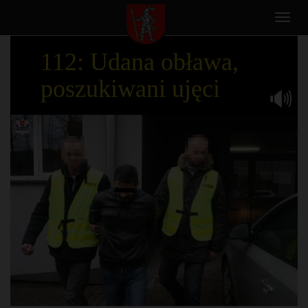
Toggl
navig
112: Udana obława,
poszukiwani ujęci