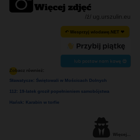
/ź/ ug.urszulin.eu
↶ Wesprzyj wlodawę.NET ❤
lub postaw nam kawę 😍
Zobacz również:
Sławatycze: Świętowali w Mościcach Dolnych
112: 19-latek groził popełnieniem samobójstwa
Hańsk: Karabin w torfie
Więcej...