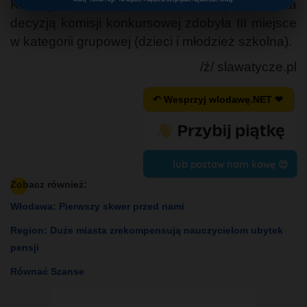
Katarzyna Sobieraj i Karolina Wojciechowska
decyzją komisji konkursowej zdobyła III miejsce
w kategorii grupowej (dzieci i młodzież szkolna).
/ź/ slawatycze.pl
↶ Wesprzyj wlodawę.NET ❤
lub postaw nam kawę 😍
Zobacz również:
Włodawa: Pierwszy skwer przed nami
Region: Duże miasta zrekompensują nauczycielom ubytek
pensji
Równać Szanse