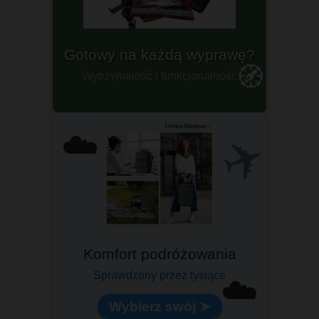
Gotowy na każdą wyprawę?
🧭
Wytrzymałość i funkcjonalność
✈️
☁️
Idealny na pokład samolotu!
☁️
Lekki i pojemny