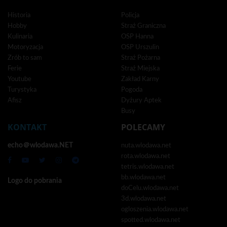
Historia
Policja
Hobby
Straż Graniczna
Kulinaria
OSP Hanna
Motoryzacja
OSP Urszulin
Zrób to sam
Straż Pożarna
Ferie
Straż Miejska
Youtube
Zakład Karny
Turystyka
Pogoda
Afisz
Dyżury Aptek
Busy
KONTAKT
POLECAMY
echo＠wlodawa.NET
nuta.wlodawa.net
rota.wlodawa.net
tetris.wlodawa.net
bb.wlodawa.net
Logo do pobrania
doCelu.wlodawa.net
3d.wlodawa.net
ogloszenia.wlodawa.net
spotted.wlodawa.net