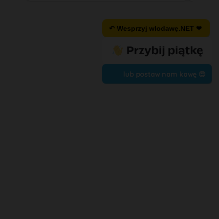
↶ Wesprzyj wlodawę.NET ❤
lub postaw nam kawę 😍