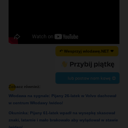
↶ Wesprzyj wlodawę.NET ❤
lub postaw nam kawę 😍
Zobacz również:
Włodawa na sygnale: Pijany 26-latek w Volvo dachował
w centrum Włodawy /wideo/
Okuninka: Pijany 61-latek wpadł na wysepkę skasował
znaki, latarnie i mało brakowało aby wylądował w stawie
/wideo/