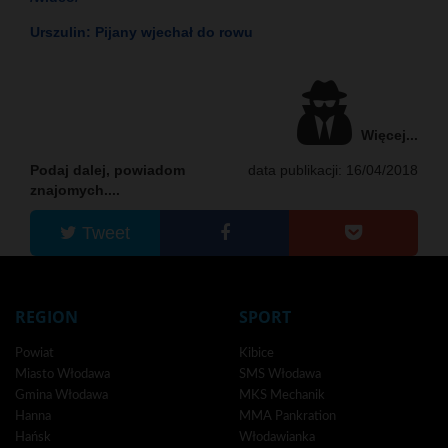
Urszulin: Pijany wjechał do rowu
Więcej...
Podaj dalej, powiadom
data publikacji: 16/04/2018
znajomych....
Tweet
REGION
SPORT
Powiat
Kibice
Miasto Włodawa
SMS Włodawa
Gmina Włodawa
MKS Mechanik
Hanna
MMA Pankration
Hańsk
Włodawianka