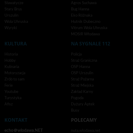
Sławatycze
Agros Suchawa
Stary Brus
Bug Hanna
Urszulin
Eko Różnaka
Wola Uhruska
Hutnik Dubeczno
Wyryki
Vitrum Wola Uhruska
MOSIR Włodawa
KULTURA
NA SYGNALE 112
Historia
Policja
Hobby
Straż Graniczna
Kulinaria
OSP Hanna
Motoryzacja
OSP Urszulin
Zrób to sam
Straż Pożarna
Ferie
Straż Miejska
Youtube
Zakład Karny
Turystyka
Pogoda
Afisz
Dyżury Aptek
Busy
KONTAKT
POLECAMY
echo＠wlodawa.NET
nuta.wlodawa.net