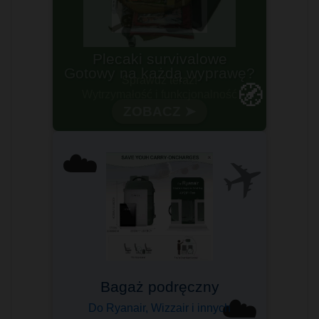
Gotowy na każdą wyprawę?
🧭
Wytrzymałość i funkcjonalność
✈️
☁️
Bagaż podręczny
☁️
Do Ryanair, Wizzair i innych