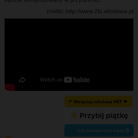
źródło: http://www.2lo.wlodawa.pl
↶ Wesprzyj wlodawę.NET ❤
lub postaw nam kawę 😍