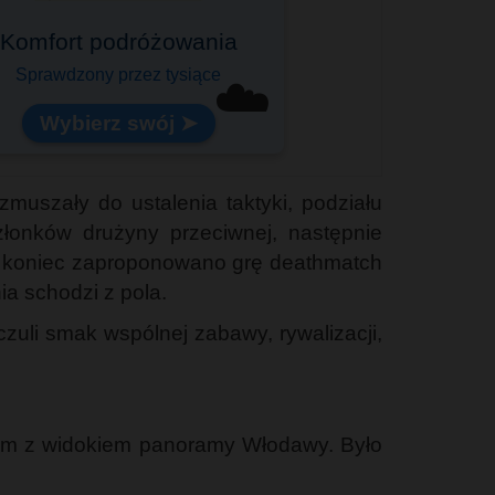
Komfort podróżowania
Sprawdzony przez tysiące
☁️
Wybierz swój ➤
zmuszały do ustalenia taktyki, podziału
złonków drużyny przeciwnej, następnie
Na koniec zaproponowano grę deathmatch
ia schodzi z pola.
uli smak wspólnej zabawy, rywalizacji,
iem z widokiem panoramy Włodawy. Było