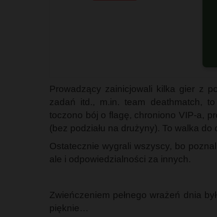
G
Prowadzący zainicjowali kilka gier z p
zadań itd., m.in. team deathmatch, t
toczono bój o flagę, chroniono VIP-a,
(bez podziału na drużyny). To walka do 
Ostatecznie wygrali wszyscy, bo pozna
ale i odpowiedzialności za innych.
Zwieńczeniem pełnego wrażeń dnia był
pięknie…