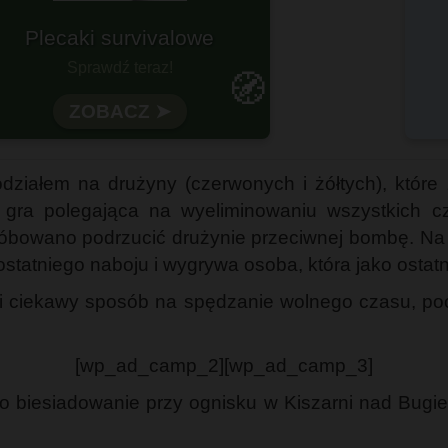
otowy na każdą wyprawę?
🧭
Wytrzymałość i funkcjonalność
odziałem na drużyny (czerwonych i żółtych), które 
o gra polegająca na wyeliminowaniu wszystkich c
 próbowano podrzucić drużynie przeciwnej bombę. 
ostatniego naboju i wygrywa osoba, która jako ostatn
li ciekawy sposób na spędzanie wolnego czasu, pocz
[wp_ad_camp_2][wp_ad_camp_3]
o biesiadowanie przy ognisku w Kiszarni nad Bug