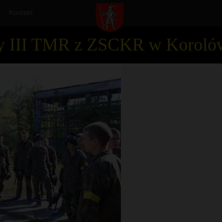
Kontakt
sy III TMR z ZSCKR w Koroló