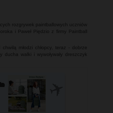
ących rozgrywek paintballowych uczniów
roka i Paweł Piędzio z firmy Paintball
chwilą młodzi chłopcy, teraz - dobrze
iły ducha walki i wywoływały dreszczyk
✈️
️