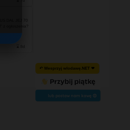
⌛ 7d
❤️ 21
🗨️ 14
⌛ 7d
US DAŁ JEJ 70
l" z ogłoszenia?
Po więcej
zapraszamy
do naszego facebooka ❤️💙
⌛ 8d
❤️ 2
🗨️ 1
⌛ 9d
↶ Wesprzyj wlodawę.NET ❤
lub postaw nam kawę 😍