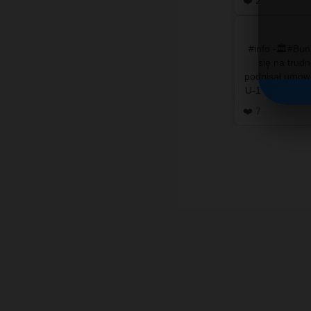
❤️ 2
#info -🏛️#Bu
się na trudn
podpisał umowę
U-1 w budynku
❤️ 7