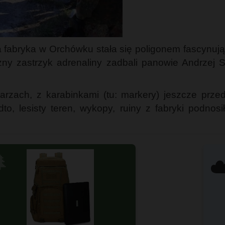
 fabryka w Orchówku stała się poligonem fascynuj
ny zastrzyk adrenaliny zadbali panowie Andrzej So
zach, z karabinkami (tu: markery) jeszcze przed 
to, lesisty teren, wykopy, ruiny z fabryki podnos

☁