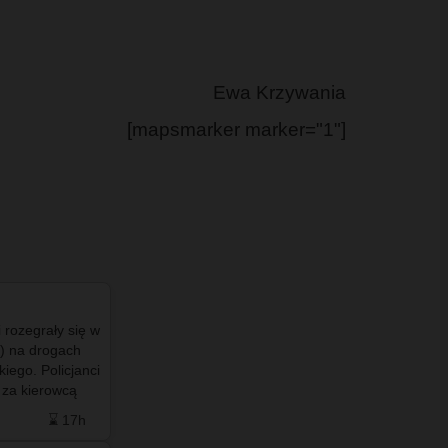
Ewa Krzywania
[mapsmarker marker="1"]
i rozegrały się w
#info - #Terespol okazał się liderem wśród
a) na drogach
mniejszych miast, a #BiałaPodlaska najlepiej
iego. Policjanci
wypadła w grupie większych ośrodków. #Chełm
 za kierowcą
dobrze radzi sobie z upałami, #Zamość i
 …
#TomaszówLubelski mają sporo…
⌛ 17h
❤️ 0
🗨️ 3
⌛ 23h