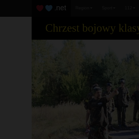
.net
Region
Sport
112
Chrzest bojowy kla