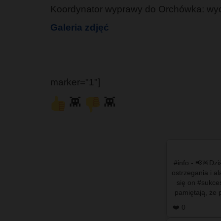
Koordynator wyprawy do Orchówka: wy
Galeria zdjęć
marker="1"]
👾
👾
#info - 📢🚨Dziś 
ostrzegania i a
się on #sukce
pamiętają, że 
wy
❤️ 0