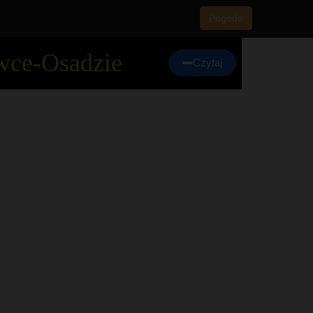
Pogoda
wce-Osadzie
Czytaj