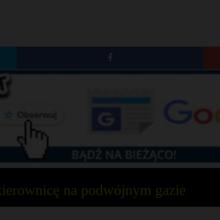
kierownicę na podwójnym gazie