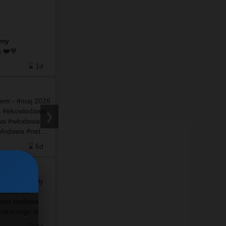
Wykopaliska na Wołyniu: takie przedmioty
znajdują przy szczątkach …
amy
do naszego facebooka ❤️💙
⌛ 1d
❤️ 0
🗨️ 0
⌛ 4d
rem - #maj 2026
a #ekowlodawa
❯
wa #włodawa
Po więcej
zapraszamy
wlodawa #net…
do naszego facebooka ❤️💙
⌛ 6d
❤️ 27
🗨️ 0
⌛ 6d
olankowe miały
#info - 🚨 Wstrząsające zdjęcia z Ceuty –
roklimat i
hiszpańskiej eksklawy w Afryce – pokazują
sze badania
masowy i niekontrolowany napływ nielegalnych
olniczego w
migrantów. To niewielkie miasto i twierdza,
całkowicie
położone na wybrzeżu Maroka …