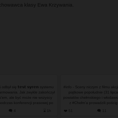
chowawca klasy Ewa Krzywania.
odbył się 𝘁𝗲𝘀𝘁 𝘀𝘆𝗿𝗲𝗻 systemu
#info - Sceny niczym z filmu akcj
larmowania. Jak zwykle zakończył
piątkowe popołudnie (31 lipc
s'em, ale być może nie wszyscy
powiatów chełmskiego i włodawsk
podczas konferencji prasowej po
z #Chełm'a prowadzili pościg
darzeniach w Tar…
nissana qashqaia,
🗨️ 4
⌛ 1h
❤️ 51
🗨️ 11