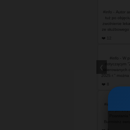
#info - Autor 
tuż po objęc
zwolnienie leka
ze służbowego
se
❤️ 12
#info - W 
dotyczącym "Z
❮
skierowanych 
2025 r.” można zn
Petyc
❤️ 8
#info – W tym
ale jak zwy
Powstania
Burmistrz swo
ponownie b