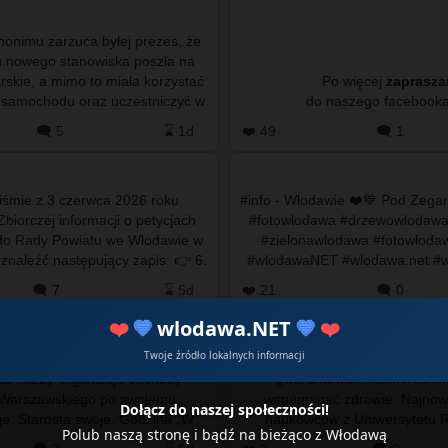
anonimu zarzuca byłej prezes, że
iu nowego stanowiska poszła na
rskie, a mimo to miała korzystać
Po więcej
zaprasz
 samochodu oraz uczestniczyć w
sjach Sejmiku Wo…
🗨️ 5
⌛ 1d
❤️ 49
🗨️ 1
piśmie z 3 czerwca 2026 roku
#info - Włodawie ❤️💙 Pod Zega
biorczej informacji o petycjach
#fotowlodawa #drzewowlodaw
do Rady Powiatu we Włodawie w
#zielonawlodawa #fotowłoda
aleźć następujący zapis: 👉 6.
#wlodawaNET #wlodawa.net #
ja indywidualna w sp…
🗨️ 7
⌛ 5d
❤️ 21
🗨️ 0
❤️
💙
wlodawa.NET
💙
❤️
Twoje źródło lokalnych informacji
 roku, jak co roku we Włodawie,
#info - Miejskie mikrotężnie s
kle każdy organizuje obchody
gwarantować nadmorski mik
 Warszawskiego po swojemu.
wspomagać zdrowie. Najnow
Dołącz do naszej społeczności!
je, Starosta swoje. Godzina „W”
naukowców z Uniwersytetu R
Polub naszą stronę i bądź na bieżąco z Włodawą
ędzie obchodzona w dwóch…
Krakowie pokazują jednak 