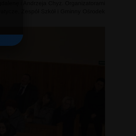
dalenę i Andrzeja Chyz. Organizatorami
watycze, Zespół Szkół i Gminny Ośrodek