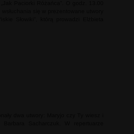
e „Jak Paciorki Różańca”. O godz. 13.00
o wsłuchania się w prezentowane utwory
kie Słowiki”, którą prowadzi Elżbieta
ały dwa utwory: Maryjo czy Ty wiesz i
i Barbara Sacharczuk. W repertuarze