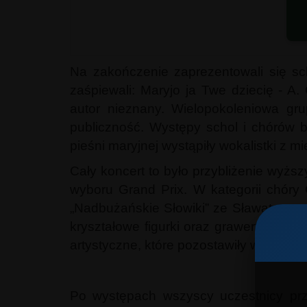
Na zakończenie zaprezentowali się sch
zaśpiewali: Maryjo ja Twe dziecię - 
autor nieznany. Wielopokoleniowa g
publiczność. Występy schol i chórów 
pieśni maryjnej wystąpiły wokalistki z
Cały koncert to było przybliżenie wyżs
wyboru Grand Prix. W kategorii chóry 
„Nadbużańskie Słowiki” ze Sławatycz o
kryształowe figurki oraz grawertony z
artystyczne, które pozostawiły w Sławat
Po występach wszyscy uczestnicy prz