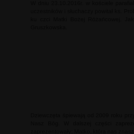
W dniu 23.10.2016r. w kościele parafia
uczestników i słuchaczy powitał ks. P
ku czci Matki Bożej Różańcowej. Jako
Gruszkowska.
Dziewczęta śpiewają od 2009 roku prz
Nasz Bóg. W dalszej części zapreze
zaprezentowały: Matko, która nas znasz,