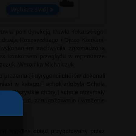
☁️
Wybierz swój ➤
 Pawła pod dyrekcją Pawła Tokarskiego;
ndrzeja Koszewskiego i Ojcze Kamieni-
m wykonaniem zachwyciła zgromadzoną
oza konkursem przeglądu w repertuarze
szczuk, Weronika Michalczuk.
u prezentacji dyrygenci chórów dokonali
iast w kategorii scholi zdobyła Schola
ny. Wszystkie chóry i schole otrzymały
niem za trud, zaangażowanie i wrażenie
 na wspólny obiad przygotowany przez