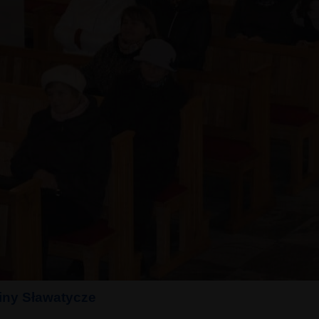
miny Sławatycze