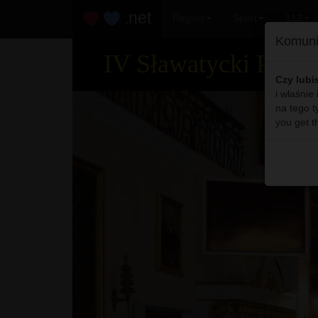
.net
Region
Sport
112
Komuni
IV Sławatycki Przeg
Czy lubi
i właśnie
na tego t
you get t