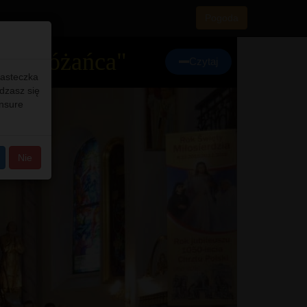
Pogoda
orki Różańca"
Czytaj
iasteczka
adzasz się
ensure
Nie