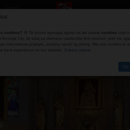
Kontakt
kat
ląd Chórów i Scholi "Jak Paci
sz cookies?
🍪 Ta strona wymaga zgody na tak zwane
cookies
czyli c
 informuje Cię, że tutaj sa zbierane ciasteczka firm trzecich, jeśli nie zg
ypu internetowe praktyki, prosimy opóść tą stronę. We use cookies to 
he best experience on our website.
Zobacz więcej
Tak