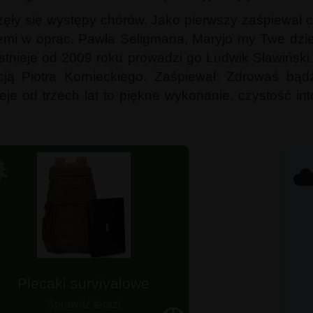
częły się występy chórów. Jako pierwszy zaśpiewał
iemi w oprac. Pawła Seligmana, Maryjo my Twe dzie
istnieje od 2009 roku prowadzi go Ludwik Sławiński.
cją Piotra Kornieckiego. Zaśpiewał: Zdrowaś bą
eje od trzech lat to piękne wykonanie, czystość in

☁
otowy na każdą wyprawę?