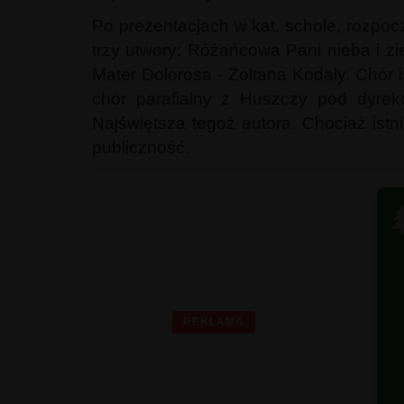
Po prezentacjach w kat. schole, rozpo
trzy utwory: Różańcowa Pani nieba i z
Mater Dolorosa - Zoltana Kodaly. Chór 
chór parafialny z Huszczy pod dyrek
Najświętsza tegoż autora. Chociaż istni
publiczność.

REKLAMA
G