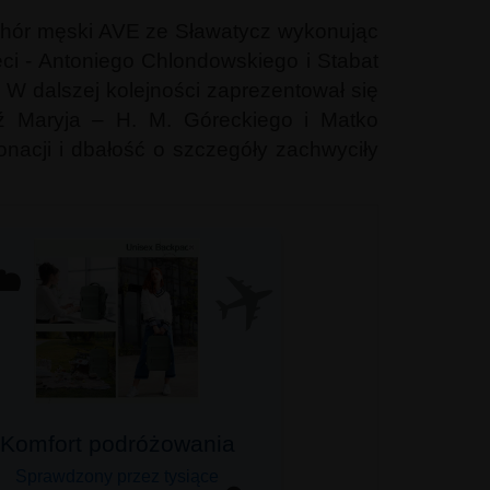
 chór męski AVE ze Sławatycz wykonując
ci - Antoniego Chlondowskiego i Stabat
 W dalszej kolejności zaprezentował się
dź Maryja – H. M. Góreckiego i Matko
tonacji i dbałość o szczegóły zachwyciły
✈️
️
Komfort podróżowania
Sprawdzony przez tysiące