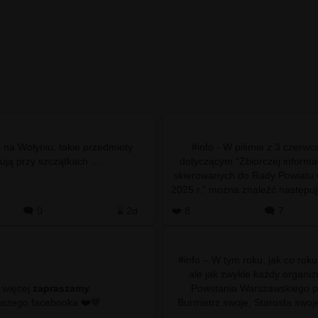
 na Wołyniu: takie przedmioty
#info - W piśmie z 3 czerwc
znajdują przy szczątkach …
dotyczącym "Zbiorczej informac
skierowanych do Rady Powiatu
2025 r.” można znaleźć następujący 
Petycja indywidualna
🗨️ 0
⌛ 2d
❤️ 8
🗨️ 7
#info – W tym roku, jak co rok
ale jak zwykle każdy organi
 więcej
zapraszamy
Powstania Warszawskiego p
do naszego facebooka ❤️💙
Burmistrz swoje, Starosta swoj
ponownie będzie obchodzo