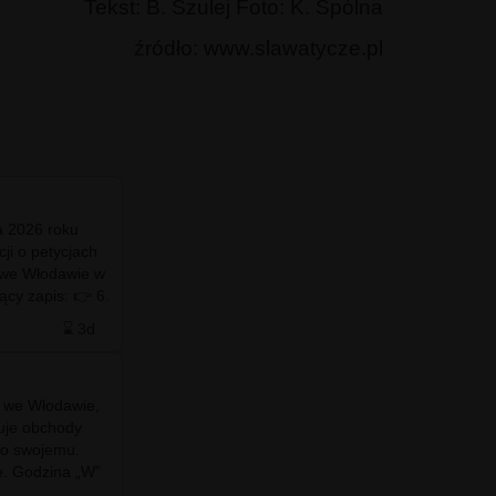
Tekst: B. Szulej Foto: K. Spólna
źródło: www.slawatycze.pl
a 2026 roku
#info - Włodawie ❤️💙 Pod Zegarem - #maj 2026
ji o petycjach
#fotowlodawa #drzewowlodawa #ekowlodawa
 we Włodawie w
#zielonawlodawa #fotowłodawa #włodawa
zapis: 👉 6.
#wlodawaNET #wlodawa.net #wlodawa #net…
 w sp…
⌛ 3d
❤️ 21
🗨️ 0
⌛ 5d
u we Włodawie,
#info - Miejskie mikrotężnie solankowe miały
zuje obchody
gwarantować nadmorski mikroklimat i
o swojemu.
wspomagać zdrowie. Najnowsze badania
e. Godzina „W”
naukowców z Uniwersytetu Rolniczego w
na w dwóch…
Krakowie pokazują jednak całkowicie