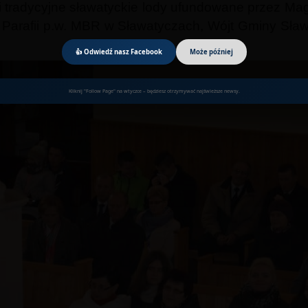
i tradycyjne sławatyckie lody ufundowane przez Mag
z Parafii p.w. MBR w Sławatyczach, Wójt Gminy Sła
👍 Odwiedź nasz Facebook
Może później
Kliknij "Follow Page" na wtyczce – będziesz otrzymywać najświeższe newsy.