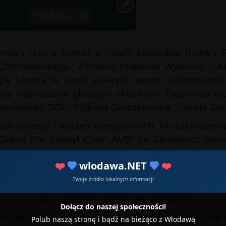
🧭
Wytrzymałość i funkcjonalność
ola i chór z Łomaz z Parafii Apostołów Piotra i
A. Chlondowskiego, Zdrowaś Królewno Wyborna – A
rupa ubrana w jasne peleryny swoim żywiołowy
były nagradzane głośnymi oklaskami. Gościnnie p
 miejscowego GOK: Elżbieta Gruszkowska, Izabela Ja
zych przeżyć i wrażeń artystycznych. Po zakończeni
Grand Prix zdobył Chór „AVE” ze Sławatycz, natom
trzymując w nagrodę ręcznie zdobione szklane wazo
❤️
💙
wlodawa.NET
💙
❤️
 wizerunkiem Matki Bożej Różańcowej z podziękowa
yczach.
Twoje źródło lokalnych informacji
[wp_ad_camp_2][wp_ad_camp_3]
Dołącz do naszej społeczności!
eglądu udali się do miejscowego Zespołu Szkół
Polub naszą stronę i bądź na bieżąco z Włodawą