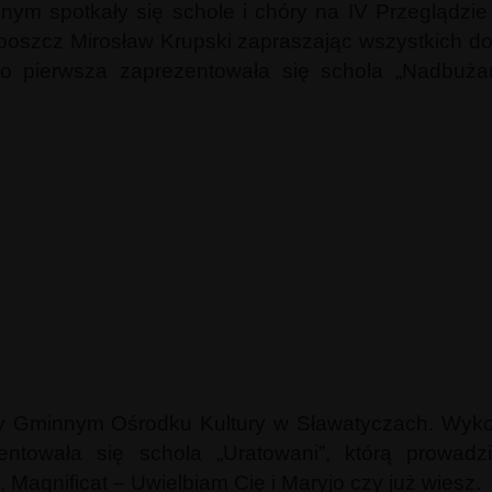
lnym spotkały się schole i chóry na IV Przeglądzi
roboszcz Mirosław Krupski zapraszając wszystkich d
 pierwsza zaprezentowała się schola „Nadbużańs
y Gminnym Ośrodku Kultury w Sławatyczach. Wykon
ntowała się schola „Uratowani”, którą prowadz
 Magnificat – Uwielbiam Cię i Maryjo czy już wiesz.