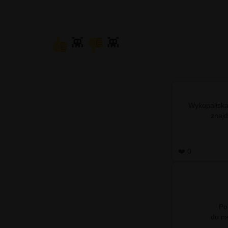
👾
👾
Wykopaliska
❤️ 0
Po