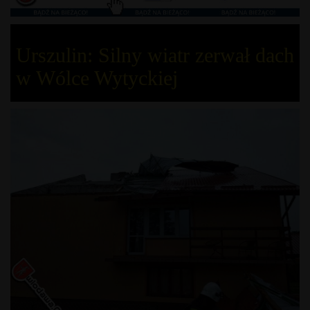
Urszulin: Silny wiatr zerwał dach
w Wólce Wytyckiej