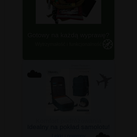
Plecaki militarne
🧭
Dla prawdziwych twardzieli
✈️
☁️
Idealny na pokład samolotu!
☁️
Lekki i pojemny