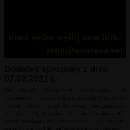
masz wideo wyślij nam link:.
echo@wlodawa.net
Dodatek specjalny z dnia
07.02.2021 r.
Po ponad półrocznym oczekiwaniu na
odpowiedz z urzędu miasta, urzędnicy w końcu
ujawnili swoje uwagi do uwag mieszkańców.
Uwagi zostały przesłane na adres mailowy
Re-
Vitea Włodawa
dopiero wówczas, gdy Re-Vite
zwróciło się do UM we Włodawie z wnioskiem o