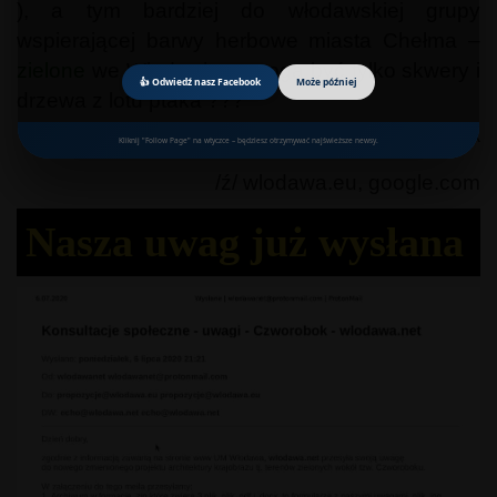
), a tym bardziej do włodawskiej grupy
wspierającej barwy herbowe miasta Chełma –
zielone
we Włodawie to mogą być tylko skwery i
👍 Odwiedź nasz Facebook
Może później
drzewa z lotu ptaka ???
^p^
Kliknij "Follow Page" na wtyczce – będziesz otrzymywać najświeższe newsy.
/ź/ wlodawa.eu, google.com
Nasza uwag już wysłana