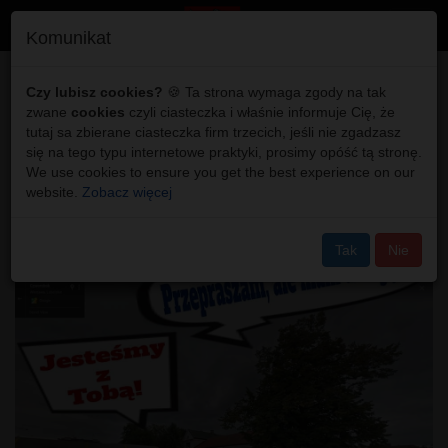
Toggl
Komunikat
navig
Włodawa: Uwagi do
Czy lubisz cookies?
🍪 Ta strona wymaga zgody na tak
zwane
cookies
czyli ciasteczka i właśnie informuje Cię, że
rewitalizacji
tutaj sa zbierane ciasteczka firm trzecich, jeśli nie zgadzasz
się na tego typu internetowe praktyki, prosimy opóść tą stronę.
włodawskiego
We use cookies to ensure you get the best experience on our
website.
Zobacz więcej
Czworoboku /wideo/
Tak
Nie