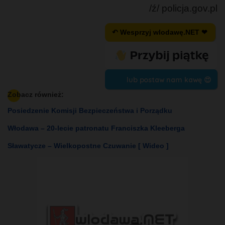
/ź/ policja.gov.pl
↶ Wesprzyj wlodawę.NET ❤
lub postaw nam kawę 😍
Zobacz również:
Posiedzenie Komisji Bezpieczeństwa i Porządku
Włodawa – 20-lecie patronatu Franciszka Kleeberga
Sławatycze – Wielkopostne Czuwanie [ Wideo ]