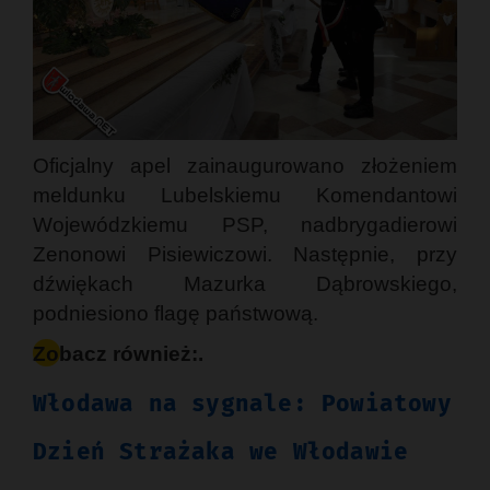
Oficjalny apel zainaugurowano złożeniem
meldunku Lubelskiemu Komendantowi
Wojewódzkiemu PSP, nadbrygadierowi
Zenonowi Pisiewiczowi. Następnie, przy
dźwiękach Mazurka Dąbrowskiego,
podniesiono flagę państwową.
Zobacz również:.
Włodawa na sygnale: Powiatowy
Dzień Strażaka we Włodawie