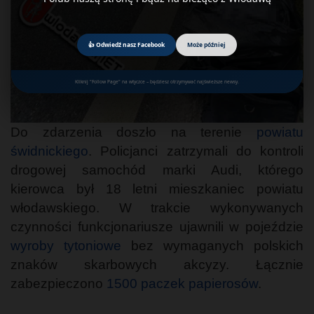
👍 Odwiedź nasz Facebook
Może później
Kliknij "Follow Page" na wtyczce – będziesz otrzymywać najświeższe newsy.
Do zdarzenia doszło na terenie
powiatu
świdnickiego
. Policjanci zatrzymali do kontroli
drogowej samochód marki Audi, którego
kierowca był 18 letni mieszkaniec powiatu
włodawskiego. W trakcie wykonywanych
czynności funkcjonariusze ujawnili w pojeździe
wyroby tytoniowe
bez wymaganych polskich
znaków skarbowych akcyzy. Łącznie
zabezpieczono
1500 paczek papierosów
.