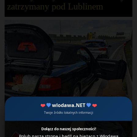
zatrzymany pod Lublinem
❤️
💙
wlodawa.NET
💙
❤️
Twoje źródło lokalnych informacji
Dołącz do naszej społeczności!
Polub naszą stronę i bądź na bieżąco z Włodawą