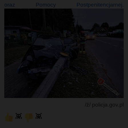
oraz Pomocy Postpenitencjarnej
.
/ź/ policja.gov.pl
👾
👾