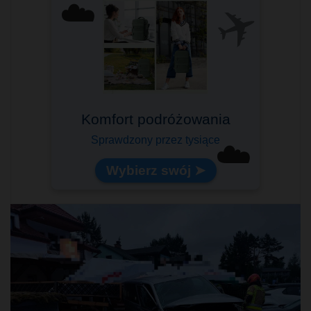
✈️
☁️
Idealny na pokład samolotu!
☁️
Lekki i pojemny