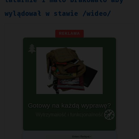
latarnie i mało brakowało aby
wylądował w stawie /wideo/
REKLAMA
🌲
Plecaki militarne
🧭
Dla prawdziwych twardzieli