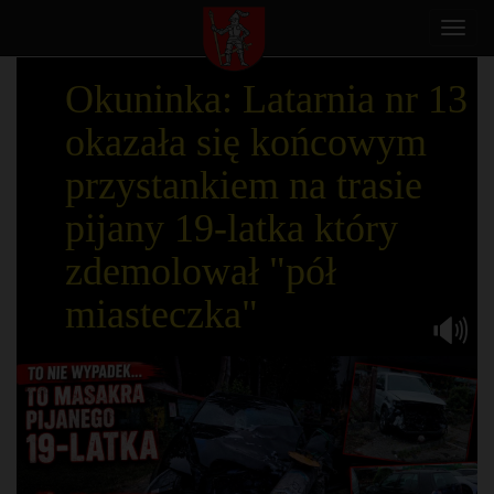
Toggl
navig
Okuninka: Latarnia nr 13
okazała się końcowym
przystankiem na trasie
pijany 19-latka który
zdemolował "pół
miasteczka"