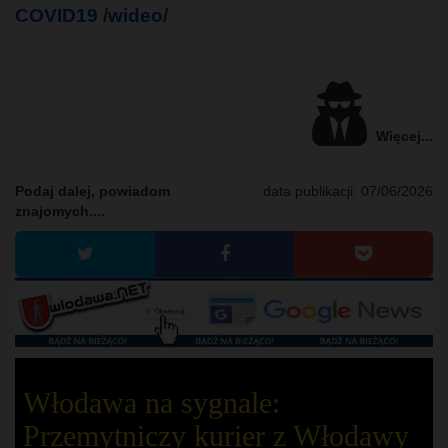
COVID19 /wideo/
Więcej...
Podaj dalej, powiadom
data publikacji:
07/06/2026
znajomych....
Włodawa na sygnale:
Przemytniczy kurier z Włodawy