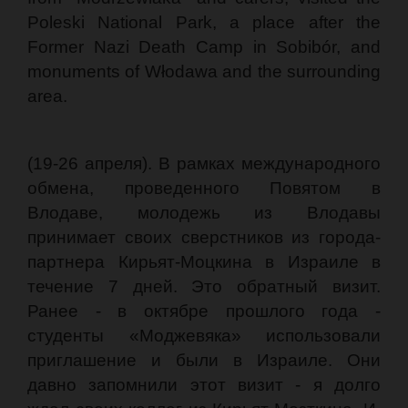
Poleski National Park, a place after the
Former Nazi Death Camp in Sobibór, and
monuments of Włodawa and the surrounding
area.
(19-26 апреля). В рамках международного
обмена, проведенного Повятом в
Влодаве, молодежь из Влодавы
принимает своих сверстников из города-
партнера Кирьят-Моцкина в Израиле в
течение 7 дней. Это обратный визит.
Ранее - в октябре прошлого года -
студенты «Моджевяка» использовали
приглашение и были в Израиле. Они
давно запомнили этот визит - я долго