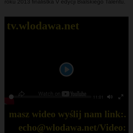
roku 2013 finalistka V edycji Bialskiego Talentu.
tv.wlodawa.net
Play
Seek
Current
11:01
Play
time
Toggle
Togg
Mute
Full
masz wideo wyślij nam link:.
echo@wlodawa.net/Video: