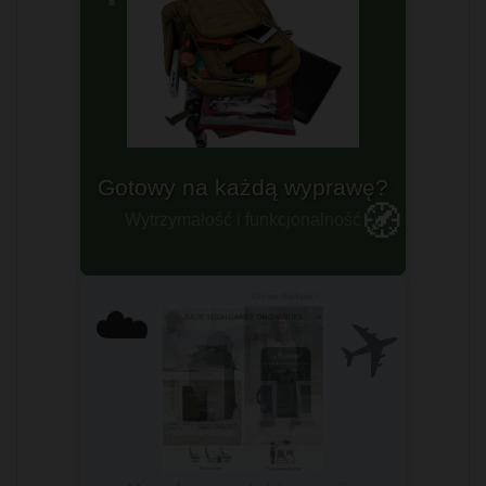
Plecaki militarne
🧭
Dla prawdziwych twardzieli
✈️
☁️