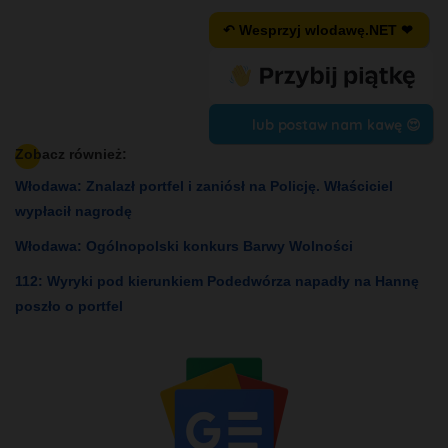
↶ Wesprzyj wlodawę.NET ❤
lub postaw nam kawę 😍
Zobacz również:
Włodawa: Znalazł portfel i zaniósł na Policję. Właściciel
wypłacił nagrodę
Włodawa: Ogólnopolski konkurs Barwy Wolności
112: Wyryki pod kierunkiem Podedwórza napadły na Hannę
poszło o portfel