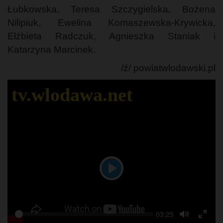
Łubkowska, Teresa Szczygielska, Bożena
Nilipiuk, Ewelina Komaszewska-Krywicka,
Elżbieta Radczuk, Agnieszka Staniak i
Katarzyna Marcinek.
/ź/ powiatwlodawski.pl
tv.wlodawa.net
Play
Seek
Current
03:25
Play
time