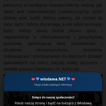
patrzymy w następne dziesięciolecie, widząc jak
wielu jest mieszkańców Lubelszczyzny, ludzi
dobrej woli, ludzi, którzy wierzą, że chcieć to
móc, ludzi, którzy doceniają, a nie tylko oceniają,
ludzi, którzy niosą dobre słowo, gest, i
zapewnienie o zdecydowanej i przychylnej
postawie, promującej ideę wolontariatu i
działania stowarzyszenia. Jesteśmy
zobowiązani i zmotywowani do dalszych działań
statutowych na rzecz naszej małej ojczyzny –
mówiła prezes Centrum – K. Kończal.
❤️
💙
wlodawa.NET
💙
❤️
Twoje źródło lokalnych informacji
Dołącz do naszej społeczności!
Polub naszą stronę i bądź na bieżąco z Włodawą