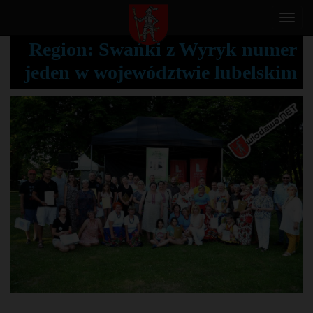
T
o
Region: Swańki z Wyryk numer
g
jeden w województwie lubelskim
g
l
e
n
a
v
i
g
a
t
i
o
n