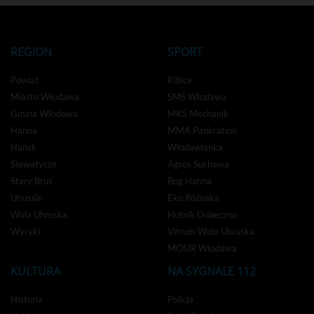
REGION
SPORT
Powiat
Kibice
Miasto Włodawa
SMS Włodawa
Gmina Włodawa
MKS Mechanik
Hanna
MMA Pankration
Hańsk
Włodawianka
Sławatycze
Agros Suchawa
Stary Brus
Bug Hanna
Urszulin
Eko Różnaka
Wola Uhruska
Hutnik Dubeczno
Wyryki
Vitrum Wola Uhruska
MOSIR Włodawa
KULTURA
NA SYGNALE 112
Historia
Policja