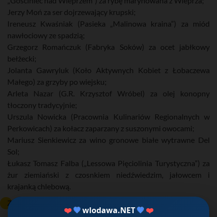
„Gościniec nad Wieprzem”) za rybę marynowana z Wieprza;
Jerzy Moń za ser dojrzewający krupski;
Ireneusz Kwaśniak (Pasieka „Malinowa kraina”) za miód
nawłociowy ze spadzią;
Grzegorz Romańczuk (Fabryka Soków) za ocet jabłkowy
bełżecki;
Jolanta Gawryluk (Koło Aktywnych Kobiet z Łobaczewa
Małego) za grzyby po wiejsku;
Arleta Nazar (G.R. Krzysztof Wróbel) za olej konopny
tłoczony tradycyjnie;
Urszula Nowicka (Pracownia Kulinariów Regionalnych w
Perkowicach) za kołacz zaparzany z suszonymi owocami;
Mariusz Sienkiewicz za wino gronowe białe wytrawne Del
Sol;
Łukasz Tomasz Falba („Lessowa Pięciolinia Turystyczna”) za
żur ziemiański z czosnkiem niedźwiedzim, jałowcem i
krajanką chlebową.
Zobacz również:.
❤️
💙
wlodawa.NET
💙
❤️