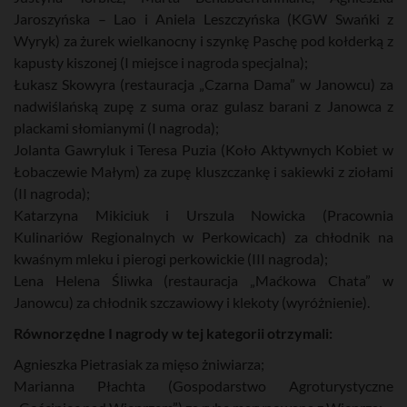
Jaroszyńska – Lao i Aniela Leszczyńska (KGW Swańki z
Wyryk) za żurek wielkanocny i szynkę Paschę pod kołderką z
kapusty kiszonej (I miejsce i nagroda specjalna);
Łukasz Skowyra (restauracja „Czarna Dama” w Janowcu) za
nadwiślańską zupę z suma oraz gulasz barani z Janowca z
plackami słomianymi (I nagroda);
Jolanta Gawryluk i Teresa Puzia (Koło Aktywnych Kobiet w
Łobaczewie Małym) za zupę kluszczankę i sakiewki z ziołami
(II nagroda);
Katarzyna Mikiciuk i Urszula Nowicka (Pracownia
Kulinariów Regionalnych w Perkowicach) za chłodnik na
kwaśnym mleku i pierogi perkowickie (III nagroda);
Lena Helena Śliwka (restauracja „Maćkowa Chata” w
Janowcu) za chłodnik szczawiowy i klekoty (wyróżnienie).
Równorzędne I nagrody w tej kategorii otrzymali:
Agnieszka Pietrasiak za mięso żniwiarza;
Marianna Płachta (Gospodarstwo Agroturystyczne