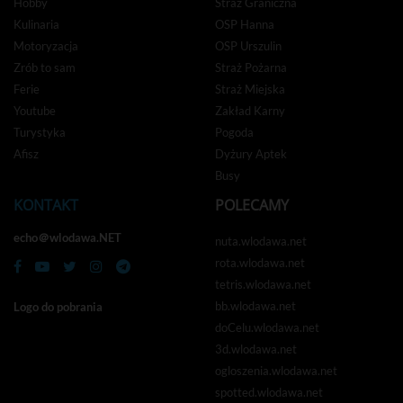
Hobby
Straż Graniczna
Kulinaria
OSP Hanna
Motoryzacja
OSP Urszulin
Zrób to sam
Straż Pożarna
Ferie
Straż Miejska
Youtube
Zakład Karny
Turystyka
Pogoda
Afisz
Dyżury Aptek
Busy
KONTAKT
POLECAMY
echo＠wlodawa.NET
nuta.wlodawa.net
rota.wlodawa.net
tetris.wlodawa.net
bb.wlodawa.net
Logo do pobrania
doCelu.wlodawa.net
3d.wlodawa.net
ogloszenia.wlodawa.net
spotted.wlodawa.net