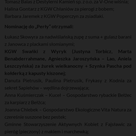
Tomasz Balas z Destylerni Kamień sp. z o.o. za V-One wiśnia;
Halina Gontarz z KGW Chłaniów za pierogi z bobem;
Barbara Jaremek z KGW Poperczyn za zsiadlaki.
Nominację do „Perły” otrzymali:
Łukasz Skowyra za nadwiślańską zupę z suma + gulasz barani
z Janowca z plackami słomianymi;
KGW Swańki z Wyryk (Justyna Torbicz, Marta
Benabderrahmane, Agnieszka Jaroszyńska – Lao, Aniela
Leszczyńska) za żurek wielkanocny + Szynka Pascha pod
kołderką z kapusty kiszonej;
Danuta Pietrusik, Paulina Pietrusik, Frykasy z Kodnia za
sekret Sapiehów – wędlina dojrzewająca;
Anna Kuśmierczak – Kuceł – Gospodarstwo rybackie Bełżec
za karpiarz z Bełżca;
Joanna Chlebek – Gospodarstwo Ekologiczne Vita Natura za
czereśnie suszone bez pestek;
Gminne Stowarzyszenie Aktywnych Kobiet z Fajsławic za
pieróg (pieczony) z makiem i marchewką;