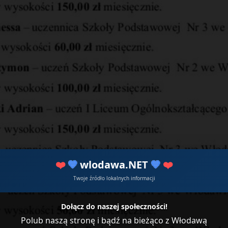
❤️
💙
wlodawa.NET
💙
❤️
Twoje źródło lokalnych informacji
Dołącz do naszej społeczności!
Polub naszą stronę i bądź na bieżąco z Włodawą