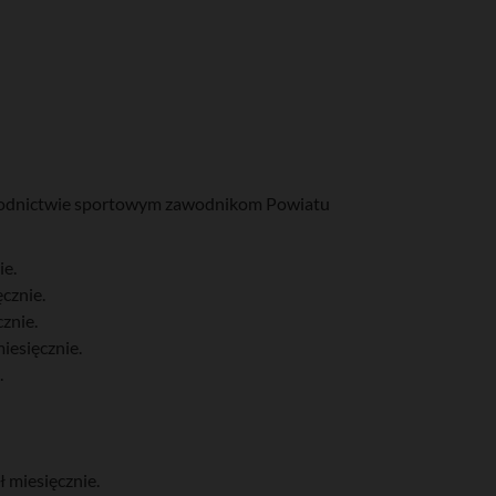
łzawodnictwie sportowym zawodnikom Powiatu
ie.
cznie.
znie.
iesięcznie.
.
 miesięcznie.