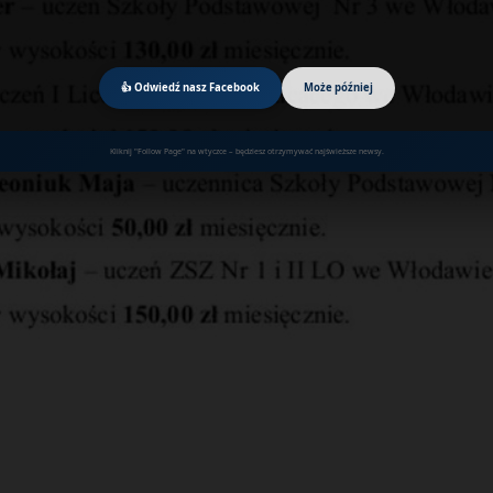
👍 Odwiedź nasz Facebook
Może później
Kliknij "Follow Page" na wtyczce – będziesz otrzymywać najświeższe newsy.