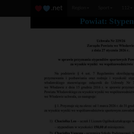
.net
Region
Sport
112
Powiat: Stypen