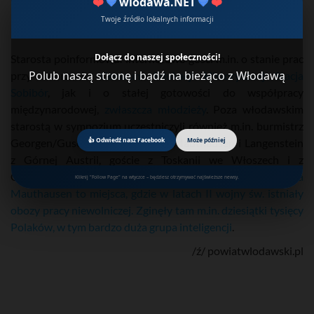
❤️
💙
wlodawa.NET
💙
❤️
Twoje źródło lokalnych informacji
Dołącz do naszej społeczności!
Starosta poinformował internetowo gości m.in. o stanie prac
Polub naszą stronę i bądź na bieżąco z Włodawą
przy tworzeniu
Centrum Edukacji Historycznej Stacja
Sobibór
, jak i o stałej gotowości do współpracy
międzynarodowej,
zwłaszcza młodzieży
. Poza włodawskim
starostą w sympozjum uczestniczyli również m.in. burmistrz
👍 Odwiedź nasz Facebook
Może później
Georgen/Gusen, przedstawiciele Mauthausen i Langenstein
z Górnej Austrii, goście z Toskanii we Włoszech i z
Czech. Gmina St. Georgen/Gusen oraz leżąca obok
gmina
Kliknij "Follow Page" na wtyczce – będziesz otrzymywać najświeższe newsy.
Mauthausen to miejsca, gdzie w latach II wojny św. istniały
obozy pracy niewolniczej. Zginęły tam m.in. dziesiątki tysięcy
Polaków, w tym bardzo duża grupa inteligencji
.
/ź/ powiatwlodawski.pl