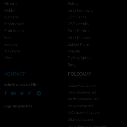
Historia
Policja
Hobby
Straż Graniczna
Kulinaria
OSP Hanna
Motoryzacja
OSP Urszulin
Zrób to sam
Straż Pożarna
Ferie
Straż Miejska
Youtube
Zakład Karny
Turystyka
Pogoda
Afisz
Dyżury Aptek
Busy
KONTAKT
POLECAMY
echo＠wlodawa.NET
nuta.wlodawa.net
rota.wlodawa.net
tetris.wlodawa.net
bb.wlodawa.net
Logo do pobrania
doCelu.wlodawa.net
3d.wlodawa.net
ogloszenia.wlodawa.net