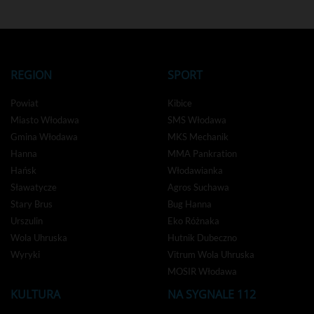
REGION
SPORT
Powiat
Kibice
Miasto Włodawa
SMS Włodawa
Gmina Włodawa
MKS Mechanik
Hanna
MMA Pankration
Hańsk
Włodawianka
Sławatycze
Agros Suchawa
Stary Brus
Bug Hanna
Urszulin
Eko Różnaka
Wola Uhruska
Hutnik Dubeczno
Wyryki
Vitrum Wola Uhruska
MOSIR Włodawa
KULTURA
NA SYGNALE 112