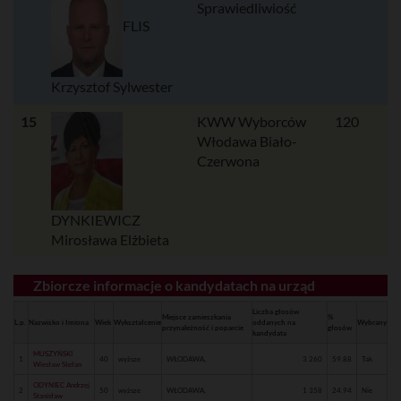
Sprawiedliwiość
FLIS
Krzysztof Sylwester
15
KWW Wyborców
120
Włodawa Biało-
Czerwona
DYNKIEWICZ
Mirosława Elżbieta
Zbiorcze informacje o kandydatach na urząd
Liczba głosów
Miejsce zamieszkania
%
L.p.
Nazwisko i Imiona
Wiek
Wykształcenie
oddanych na
Wybrany
przynależność i poparcie
głosów
kandydata
MUSZYŃSKI
1
40
wyższe
WŁODAWA,
3 260
59.88
Tak
Wiesław Stefan
ODYNIEC Andrzej
2
50
wyższe
WŁODAWA,
1 358
24.94
Nie
Stanisław