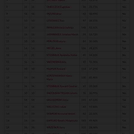
9
14
14
URYNIUK Joanna
165
43.19%
Tak
9
15
15
OMELCZUK Eugeniusz
96
25.13%
Nie
9
16
16
PAZURA Artur
42
10.99%
Nie
10
10
10
LITKOWIEC Ewa
97
34.15%
Nie
10
14
14
PAMULSKA Łucja Jadwiga
148
52.11%
Tak
10
16
16
JARMARKIER Jarosław Marek
39
13.73%
Nie
11
10
10
PERUTA Krystyna
86
30.18%
Nie
11
14
14
MEGIEL Anna
126
44.21%
Tak
11
15
15
STEFANIUK Agnieszka Halina
40
14.04%
Nie
11
16
16
SADOWSKA Edyta
33
11.58%
Nie
12
10
10
NILIPIUK Ryszard
114
37.25%
Nie
KORZENIEWSKA Hanna
12
14
14
130
42.48%
Tak
Maria
12
16
16
STEFANIUK Ryszard Czesław
62
20.26%
Nie
13
10
10
RADOMSKA-TROJAN Jolanta
76
20.99%
Nie
13
14
14
ŁAGODZIŃSKI Jerzy
243
67.13%
Tak
13
16
16
WIELICZKO Jakub
43
11.88%
Nie
14
10
10
SKIBIŃSKI Krzysztof Antoni
82
22.16%
Nie
14
14
14
KAPELKO Renata Małgorzata
183
49.46%
Tak
14
16
16
WRZESIEŃ Jerzy
105
28.38%
Nie