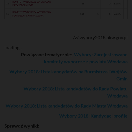
KOMITET WYBORCZY WYBORCÓW -
18
68
1
0
1.28%
KRZYSZTOFA KOTA
KOMITET WYBORCZY WYBORCÓW
19
135
1
1
2.54%
MARIUSZA HENRYKA CZUJA
/ź/ wybory2018.pkw.gov.pl
loading...
Powiązane tematycznie:
Wybory: Zarejestrowane
komitety wyborcze z powiatu Włodawa
Wybory 2018: Lista kandydatów na Burmistrza i Wójtów
Gmin
Wybory 2018: Lista kandydatów do Rady Powiatu
Włodawa
Wybory 2018: Lista kandydatów do Rady Miasta Włodawa
Wybory 2018: Kandydaci profile
Sprawdź wyniki: