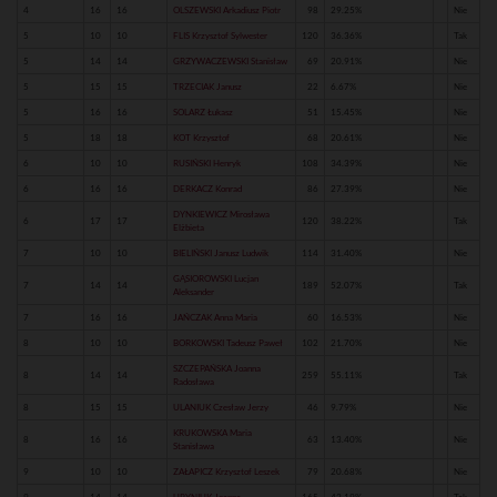
4
16
16
OLSZEWSKI Arkadiusz Piotr
98
29.25%
Nie
5
10
10
FLIS Krzysztof Sylwester
120
36.36%
Tak
5
14
14
GRZYWACZEWSKI Stanisław
69
20.91%
Nie
5
15
15
TRZECIAK Janusz
22
6.67%
Nie
5
16
16
SOLARZ Łukasz
51
15.45%
Nie
5
18
18
KOT Krzysztof
68
20.61%
Nie
6
10
10
RUSIŃSKI Henryk
108
34.39%
Nie
6
16
16
DERKACZ Konrad
86
27.39%
Nie
DYNKIEWICZ Mirosława
6
17
17
120
38.22%
Tak
Elżbieta
7
10
10
BIELIŃSKI Janusz Ludwik
114
31.40%
Nie
GĄSIOROWSKI Lucjan
7
14
14
189
52.07%
Tak
Aleksander
7
16
16
JAŃCZAK Anna Maria
60
16.53%
Nie
8
10
10
BORKOWSKI Tadeusz Paweł
102
21.70%
Nie
SZCZEPAŃSKA Joanna
8
14
14
259
55.11%
Tak
Radosława
8
15
15
ULANIUK Czesław Jerzy
46
9.79%
Nie
KRUKOWSKA Maria
8
16
16
63
13.40%
Nie
Stanisława
9
10
10
ZAŁAPICZ Krzysztof Leszek
79
20.68%
Nie