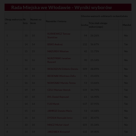
Rada Miejska we Włodawie - Wyniki wyborów
Głosów ważnych oddanych na kandydata
Okręg wyborczy
Nr
Numer na
Nazwisko i Imiona
nr
listy
liście
% (w skali okręgu
Liczba
Mandat
wyborczego)
KURKIEWICZ Tomasz
1
10
10
94
26.26%
Nie
Stanisław
1
14
14
BISKO Andrzej
132
36.87%
Tak
1
15
15
MAZUREK Wiesław
42
11.73%
Nie
NURZYŃSKI Jarosław
1
16
16
90
25.14%
Nie
Ryszard
2
10
10
WOŁOSZUN Elżbieta Dorota
109
28.09%
Nie
2
15
15
BEDENAK Wiesława Zofia
91
23.45%
Nie
2
16
16
NOWOSAD Mariola Teresa
53
13.66%
Nie
2
19
19
CZUJ Mariusz Henryk
135
34.79%
Tak
3
10
10
RYL Daniel Rajmund
61
16.90%
Nie
3
14
14
FLIS Marek
137
37.95%
Tak
3
15
15
JAMROZ Danuta Maria
53
14.68%
Nie
3
16
16
DYDIUK Romuald Jerzy
110
30.47%
Nie
4
10
10
MIĄCZ Michał Józef
105
31.34%
Nie
4
14
14
JARZĄBEK Krzysztof
132
39.40%
Tak