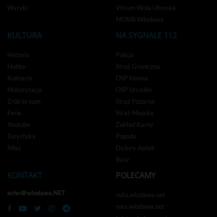
Wyryki
Vitrum Wola Uhruska
MOSIR Włodawa
KULTURA
NA SYGNALE 112
Historia
Policja
Hobby
Straż Graniczna
Kulinaria
OSP Hanna
Motoryzacja
OSP Urszulin
Zrób to sam
Straż Pożarna
Ferie
Straż Miejska
Youtube
Zakład Karny
Turystyka
Pogoda
Afisz
Dyżury Aptek
Busy
KONTAKT
POLECAMY
echo＠wlodawa.NET
nuta.wlodawa.net
rota.wlodawa.net