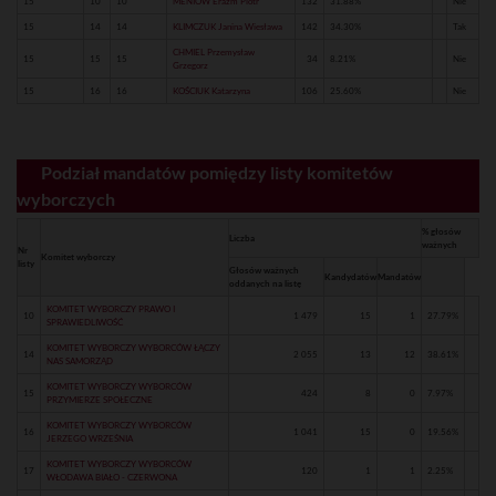
15
10
10
MENIÓW Erazm Piotr
132
31.88%
Nie
15
14
14
KLIMCZUK Janina Wiesława
142
34.30%
Tak
CHMIEL Przemysław
15
15
15
34
8.21%
Nie
Grzegorz
15
16
16
KOŚCIUK Katarzyna
106
25.60%
Nie
Podział mandatów pomiędzy listy komitetów
wyborczych
% głosów
Liczba
ważnych
Nr
Komitet wyborczy
listy
Głosów ważnych
Kandydatów
Mandatów
oddanych na listę
KOMITET WYBORCZY PRAWO I
10
1 479
15
1
27.79%
SPRAWIEDLIWOŚĆ
KOMITET WYBORCZY WYBORCÓW ŁĄCZY
14
2 055
13
12
38.61%
NAS SAMORZĄD
KOMITET WYBORCZY WYBORCÓW
15
424
8
0
7.97%
PRZYMIERZE SPOŁECZNE
KOMITET WYBORCZY WYBORCÓW
16
1 041
15
0
19.56%
JERZEGO WRZEŚNIA
KOMITET WYBORCZY WYBORCÓW
17
120
1
1
2.25%
WŁODAWA BIAŁO - CZERWONA