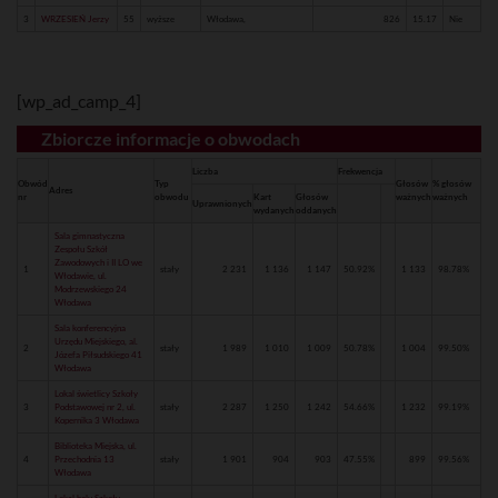
3
WRZESIEŃ Jerzy
55
wyższe
Włodawa,
826
15.17
Nie
[wp_ad_camp_4]
Zbiorcze informacje o obwodach
Liczba
Frekwencja
Obwód
Typ
Głosów
% głosów
Adres
nr
obwodu
Kart
Głosów
ważnych
ważnych
Uprawnionych
wydanych
oddanych
Sala gimnastyczna
Zespołu Szkół
Zawodowych i II LO we
1
stały
2 231
1 136
1 147
50.92%
1 133
98.78%
Włodawie, ul.
Modrzewskiego 24
Włodawa
Sala konferencyjna
Urzędu Miejskiego, al.
2
stały
1 989
1 010
1 009
50.78%
1 004
99.50%
Józefa Piłsudskiego 41
Włodawa
Lokal świetlicy Szkoły
3
Podstawowej nr 2, ul.
stały
2 287
1 250
1 242
54.66%
1 232
99.19%
Kopernika 3 Włodawa
Biblioteka Miejska, ul.
4
Przechodnia 13
stały
1 901
904
903
47.55%
899
99.56%
Włodawa