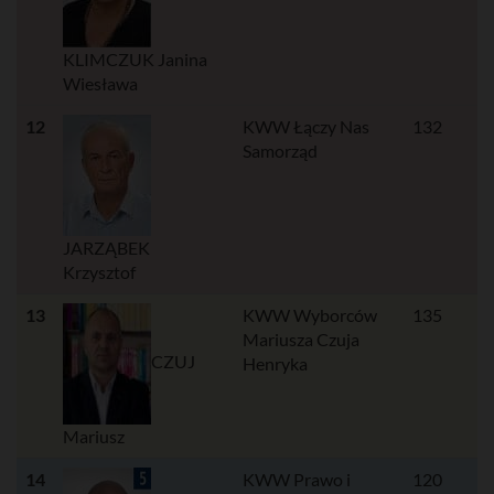
KLIMCZUK Janina
Wiesława
12
KWW Łączy Nas
132
Samorząd
JARZĄBEK
Krzysztof
13
KWW Wyborców
135
Mariusza Czuja
CZUJ
Henryka
Mariusz
14
KWW Prawo i
120