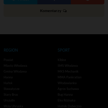
Komentarzy
REGION
SPORT
Powiat
Kibice
Miasto Włodawa
SMS Włodawa
Gmina Włodawa
MKS Mechanik
Hanna
MMA Pankration
Hańsk
Włodawianka
Sławatycze
Agros Suchawa
Stary Brus
Bug Hanna
Urszulin
Eko Różnaka
Wola Uhruska
Hutnik Dubeczno