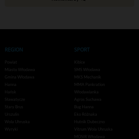
REGION
SPORT
Powiat
Kibice
Miasto Włodawa
SMS Włodawa
Gmina Włodawa
MKS Mechanik
Hanna
MMA Pankration
Hańsk
Włodawianka
Sławatycze
Agros Suchawa
Stary Brus
Bug Hanna
Urszulin
Eko Różnaka
Wola Uhruska
Hutnik Dubeczno
Wyryki
Vitrum Wola Uhruska
MOSIR Włodawa