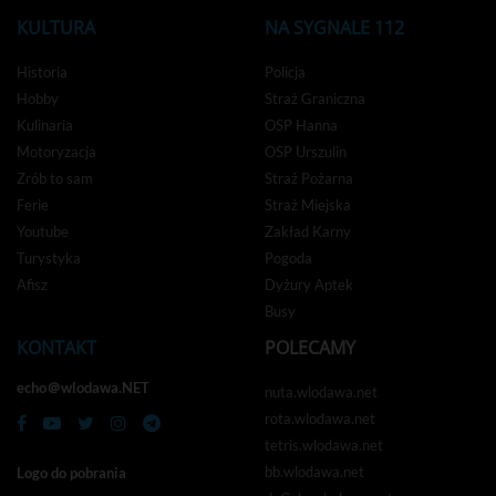
KULTURA
NA SYGNALE 112
Historia
Policja
Hobby
Straż Graniczna
Kulinaria
OSP Hanna
Motoryzacja
OSP Urszulin
Zrób to sam
Straż Pożarna
Ferie
Straż Miejska
Youtube
Zakład Karny
Turystyka
Pogoda
Afisz
Dyżury Aptek
Busy
KONTAKT
POLECAMY
echo＠wlodawa.NET
nuta.wlodawa.net
rota.wlodawa.net
tetris.wlodawa.net
bb.wlodawa.net
Logo do pobrania