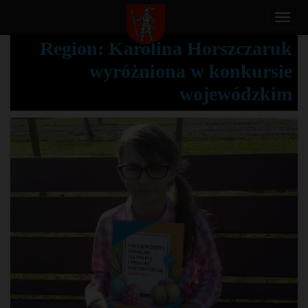
T
o
Region: Karolina Horszczaruk
g
wyróżniona w konkursie
g
l
wojewódzkim
e
n
a
v
i
g
a
t
i
o
n