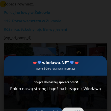
Zobacz również:.
Policyjne łowy w Żukowie
112: Pożar warsztatu w Żukowie
Różanka: Szkolny rajd Barwy jesieni
[wp_ad_camp_4]
❤️
💙
wlodawa.NET
💙
❤️
Twoje źródło lokalnych informacji
Dołącz do naszej społeczności!
Polub naszą stronę i bądź na bieżąco z Włodawą