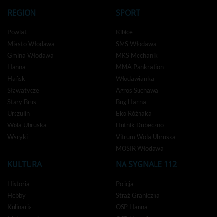
REGION
SPORT
Powiat
Kibice
Miasto Włodawa
SMS Włodawa
Gmina Włodawa
MKS Mechanik
Hanna
MMA Pankration
Hańsk
Włodawianka
Sławatycze
Agros Suchawa
Stary Brus
Bug Hanna
Urszulin
Eko Różnaka
Wola Uhruska
Hutnik Dubeczno
Wyryki
Vitrum Wola Uhruska
MOSIR Włodawa
KULTURA
NA SYGNALE 112
Historia
Policja
Hobby
Straż Graniczna
Kulinaria
OSP Hanna