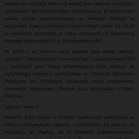
trafiała do szuflady. Pierwszy wiersz, jaki napisała nosił tytuł
„Wrzesień” i był zainspirowany jesienną aurą. To właśnie ten
utwór został zaprezentowany w Telewizji Polskiej w
programie „Kawa czy herbata” oraz na falach eteru. Za udział
w konkursie poetyckim w radiu otrzymała od Burmistrza
Nowego Miasta nad Pilicą „Kryształową kulę”.
W 2008 r., po śmierci męża, wydała dwa tomiki wierszy
„Dokąd” i „Bez tej miłości nie można żyć”. 2 października 2009
r. twórczość pani Teresy prezentowana była podczas jej
autorskiego wieczoru poetyckiego w Miejskiej Bibliotece
Publicznej we Włodawie. Spotkanie miały przyjemność
prowadzić Małgorzata Zińczuk, Ewa Krukowska i Edyta
Pietrzak.
[wp_ad_camp_4]
Autorka brała udział w licznych konkursach poetyckich, w
których otrzymywała nagrody i wyróżnienia. Jej wiersze od
trzynastu lat ukazują się w tomikach pokonkursowych