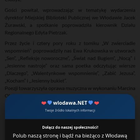
Gości powitał, wprowadzając w tematykę wydarzenia
dyrektor Miejskiej Biblioteki Publicznej we Włodawie Jacek
Żurawski, a spotkanie poprowadziła kierownik Działu
Regionalnego Edyta Pietrzak.
Przez życie i cztery pory roku z tomiku „W zwierciadle
wspomnień” poprowadziły nas Ewa Krukowska w utworach
„Sen”, „Refleksje noworoczne”, „Świat nad Bugiem”, „Nocą” i
„Jesienne nastroje” oraz sama poetka odczytując wiersze
„Dlaczego”, „Walentynkowe wspomnienie”, „Zabić Jezusa”,
„Kocham” i „Jesienny bukiet”.
Poezji towarzyszyła oprawa muzyczna w wykonaniu Marcina
Obuchowskiego.
❤️
💙
wlodawa.NET
💙
❤️
Twoje źródło lokalnych informacji
Dołącz do naszej społeczności!
Polub naszą stronę i bądź na bieżąco z Włodawą