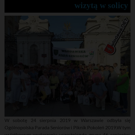
wizytą w solicy
W sobotę 24 sierpnia 2019 w Warszawie odbyła się
Ogólnopolska Parada Seniorów i Piknik Pokoleń 2019.W tym
wyjątkowym wydarzeniu uczestniczyła grupa 46 seniorów,