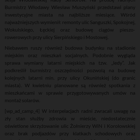
Burmistrz Włodawy Wiesław Muszyński przedstawi plany
inwestycyjne miasta na najbliższe miesiące. Wśród
najważniejszych wymienił: remonty ulic Sanguszki, Spokojnej,
Wokulskiego, Łęckiej oraz budowę ciągów pieszo-
rowerowych przy ulicy Sierpińskiego i Mostowej.
Niebawem ruszy również budowa budynku na stadionie
miejskim oraz mieszkań socjalnych. Podobnie wygląda
sprawa wymiany latarni miejskich na tzw. „ledy”. Jak
podkreślił burmistrz oszczędności pozwolą na budowę
kolejnych latarni min. przy ulicy Okunińskiej (do granic
miasta). W kwietniu planowane są również spotkania z
mieszkańcami w sprawie przygotowywanych umów na
montaż solarów.
[wp_ad_camp_4] W interpelacjach radni zwracali uwagę na
zły stan służby zdrowia w mieście, niedostatecznie
oświetlone skrzyżowanie ulic Żołnierzy WiN i Korolowskiej
oraz brak podjazdów przy klatkach schodowych oraz