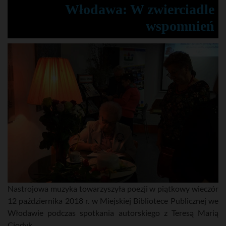
Włodawa: W zwierciadle
wspomnień
Nastrojowa muzyka towarzyszyła poezji w piątkowy wieczór
12 października 2018 r. w Miejskiej Bibliotece Publicznej we
Włodawie podczas spotkania autorskiego z Teresą Marią
Ciodyk.