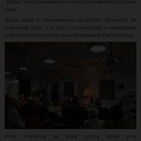
„Wiktor” oraz opowiadanie o ostatniej włodawskiej Żydówce
„Sara”.
Bierze udział w internetowych warsztatach literackich „W
zwierciadle ciszy”, a w 2017 r. uczestniczyła w warsztatach
poetyckich, które odbyły się we Włodawskim Domu Kultury.
Przez trzynaście lat brała czynny udział przy