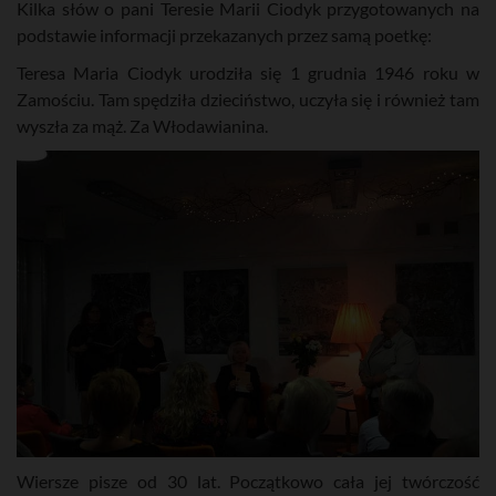
Kilka słów o pani Teresie Marii Ciodyk przygotowanych na
podstawie informacji przekazanych przez samą poetkę:
Teresa Maria Ciodyk urodziła się 1 grudnia 1946 roku w
Zamościu. Tam spędziła dzieciństwo, uczyła się i również tam
wyszła za mąż. Za Włodawianina.
Wiersze pisze od 30 lat. Początkowo cała jej twórczość