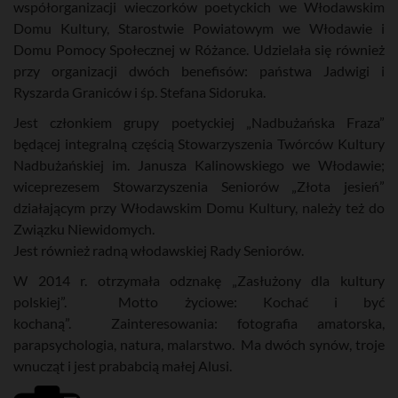
współorganizacji wieczorków poetyckich we Włodawskim
Domu Kultury, Starostwie Powiatowym we Włodawie i
Domu Pomocy Społecznej w Różance. Udzielała się również
przy organizacji dwóch benefisów: państwa Jadwigi i
Ryszarda Graniców i śp. Stefana Sidoruka.
Jest członkiem grupy poetyckiej „Nadbużańska Fraza”
będącej integralną częścią Stowarzyszenia Twórców Kultury
Nadbużańskiej im. Janusza Kalinowskiego we Włodawie;
wiceprezesem Stowarzyszenia Seniorów „Złota jesień”
działającym przy Włodawskim Domu Kultury, należy też do
Związku Niewidomych.
Jest również radną włodawskiej Rady Seniorów.
W 2014 r. otrzymała odznakę „Zasłużony dla kultury
polskiej”. Motto życiowe: Kochać i być
kochaną”. Zainteresowania: fotografia amatorska,
parapsychologia, natura, malarstwo. Ma dwóch synów, troje
wnucząt i jest prababcią małej Alusi.