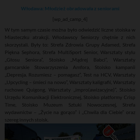
Włodawa: Młodzież obradowała z seniorami
[wp_ad_camp_4]
W tym samym czasie można było odwiedzić liczne stoiska w
Miasteczku atrakcji. Włodawscy Seniorzy chętnie z nich
skorzystali. Były to: Strefa Zdrowia Grupy Adamed, Strefa
Piękna Sephora, Strefa MultiSport Senior, Warsztaty stylu
,,Głosu Seniora”, Stoisko ,,Mądrej Babci”, Warsztaty
garncarskie Stowarzyszenia Amfora, Stoisko kampanii
,,Depresja. Rozumiesz – pomagasz”, Test na HCV, Warsztaty
,,Upcycling – śmieci na nowo”, Warsztaty kaligrafii, Warsztaty
ruchowe Quigong, Warsztaty ,,impro(awizacyjne)”, Stoisko
Urzędu Komunikacji Elektronicznej, Stoisko platformy Crisp
Time, Stoisko Muzeum Sztuki Nowoczesnej, Strefa
wydawnictw – ,,Życie na gorąco” i ,,Chwila dla Ciebie” oraz
szereg innych stoisk.