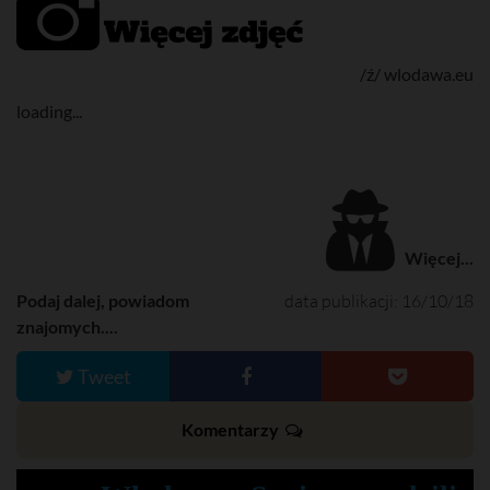
/ź/ wlodawa.eu
loading...
Więcej...
Podaj dalej, powiadom
data publikacji: 16/10/18
znajomych....
Tweet
Komentarzy