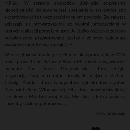
MPGK. W sprawie obchodów 100-lecia odzyskania
niepodległości planowane jest spotkanie w starostwie aby
skoordynować te uroczystości w całym powiecie. Do ratusza
zgłaszają się stowarzyszenia ze swoimi propozycjami w
których realizacji pomoże miasto. Jak tylko wszystkie zostaną
potwierdzone przygotowany zostanie zbiorczy kalendarz
wydarzeń rocznicowych w mieście.
W toku głosowań radni przyjęli min. plan pracy rady w 2018
roku i prowadzenia dyżurów. Stwierdzili również wygaśnięcie
mandatu Pani Urszuli Długowolskiej, która złożyła
rezygnację ze względu na stan zdrowia. Jej miejsce zajęła Pani
Jadwiga Świtka, której kandydaturę zgłosiło Towarzystwo
Przyjaciół Ziemi Włodawskiej. Obradom przysłuchiwali się
członkowie Młodzieżowej Rady Miejskiej z którą seniorzy
chcieliby ściśle współpracować.
/ź/ wlodawa.eu