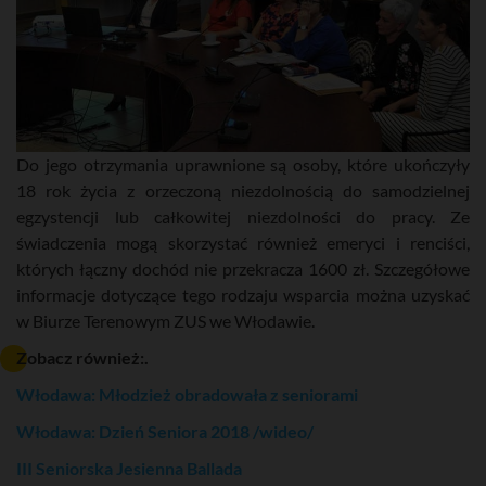
Do jego otrzymania uprawnione są osoby, które ukończyły
18 rok życia z orzeczoną niezdolnością do samodzielnej
egzystencji lub całkowitej niezdolności do pracy. Ze
świadczenia mogą skorzystać również emeryci i renciści,
których łączny dochód nie przekracza 1600 zł. Szczegółowe
informacje dotyczące tego rodzaju wsparcia można uzyskać
w Biurze Terenowym ZUS we Włodawie.
Zobacz również:.
Włodawa: Młodzież obradowała z seniorami
Włodawa: Dzień Seniora 2018 /wideo/
III Seniorska Jesienna Ballada