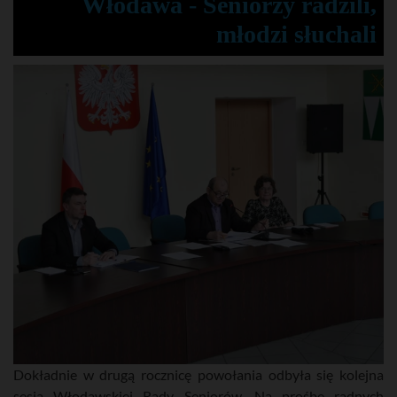
Włodawa - Seniorzy radzili,
młodzi słuchali
Dokładnie w drugą rocznicę powołania odbyła się kolejna
sesja Włodawskiej Rady Seniorów. Na prośbę radnych