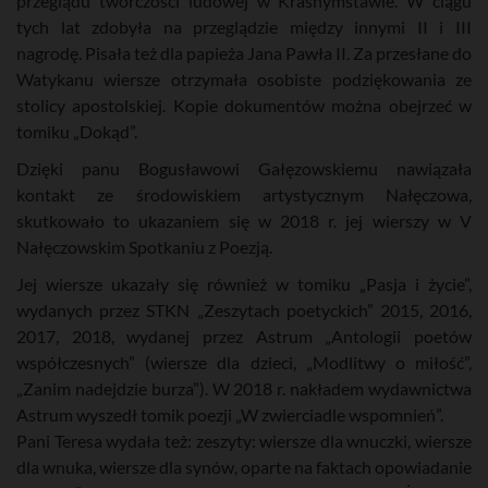
przeglądu twórczości ludowej w Krasnymstawie. W ciągu
tych lat zdobyła na przeglądzie między innymi II i III
nagrodę. Pisała też dla papieża Jana Pawła II. Za przesłane do
Watykanu wiersze otrzymała osobiste podziękowania ze
stolicy apostolskiej. Kopie dokumentów można obejrzeć w
tomiku „Dokąd”.
Dzięki panu Bogusławowi Gałęzowskiemu nawiązała
kontakt ze środowiskiem artystycznym Nałęczowa,
skutkowało to ukazaniem się w 2018 r. jej wierszy w V
Nałęczowskim Spotkaniu z Poezją.
Jej wiersze ukazały się również w tomiku „Pasja i życie”,
wydanych przez STKN „Zeszytach poetyckich” 2015, 2016,
2017, 2018, wydanej przez Astrum „Antologii poetów
współczesnych” (wiersze dla dzieci, „Modlitwy o miłość”,
„Zanim nadejdzie burza”). W 2018 r. nakładem wydawnictwa
Astrum wyszedł tomik poezji „W zwierciadle wspomnień”.
Pani Teresa wydała też: zeszyty: wiersze dla wnuczki, wiersze
dla wnuka, wiersze dla synów, oparte na faktach opowiadanie