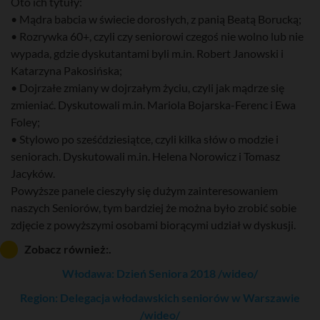
Oto ich tytuły:
• Mądra babcia w świecie dorosłych, z panią Beatą Borucką;
• Rozrywka 60+, czyli czy seniorowi czegoś nie wolno lub nie
wypada, gdzie dyskutantami byli m.in. Robert Janowski i
Katarzyna Pakosińska;
• Dojrzałe zmiany w dojrzałym życiu, czyli jak mądrze się
zmieniać. Dyskutowali m.in. Mariola Bojarska-Ferenc i Ewa
Foley;
• Stylowo po sześćdziesiątce, czyli kilka słów o modzie i
seniorach. Dyskutowali m.in. Helena Norowicz i Tomasz
Jacyków.
Powyższe panele cieszyły się dużym zainteresowaniem
naszych Seniorów, tym bardziej że można było zrobić sobie
zdjęcie z powyższymi osobami biorącymi udział w dyskusji.
Zobacz również:.
Włodawa: Dzień Seniora 2018 /wideo/
Region: Delegacja włodawskich seniorów w Warszawie
/wideo/