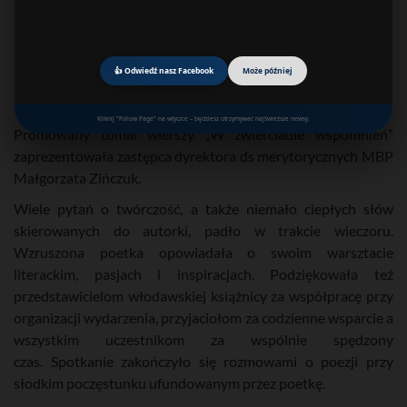
👍 Odwiedź nasz Facebook
Może później
Kliknij "Follow Page" na wtyczce – będziesz otrzymywać najświeższe newsy.
Promowany tomik wierszy „W zwierciadle wspomnień”
zaprezentowała zastępca dyrektora ds merytorycznych MBP
Małgorzata Zińczuk.
Wiele pytań o twórczość, a także niemało ciepłych słów
skierowanych do autorki, padło w trakcie wieczoru.
Wzruszona poetka opowiadała o swoim warsztacie
literackim, pasjach i inspiracjach. Podziękowała też
przedstawicielom włodawskiej książnicy za współpracę przy
organizacji wydarzenia, przyjaciołom za codzienne wsparcie a
wszystkim uczestnikom za wspólnie spędzony
czas. Spotkanie zakończyło się rozmowami o poezji przy
słodkim poczęstunku ufundowanym przez poetkę.