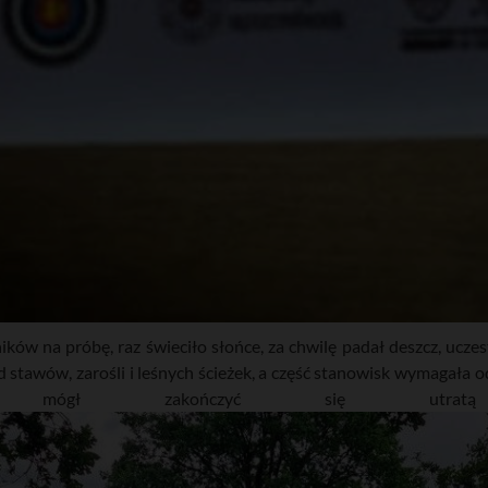
ów na próbę, raz świeciło słońce, za chwilę padał deszcz, uczes
d stawów, zarośli i leśnych ścieżek, a część stanowisk wymagała
ąd mógł zakończyć się utratą