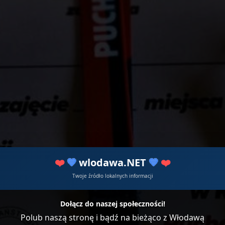
❤️
💙
wlodawa.NET
💙
❤️
Twoje źródło lokalnych informacji
Dołącz do naszej społeczności!
Polub naszą stronę i bądź na bieżąco z Włodawą