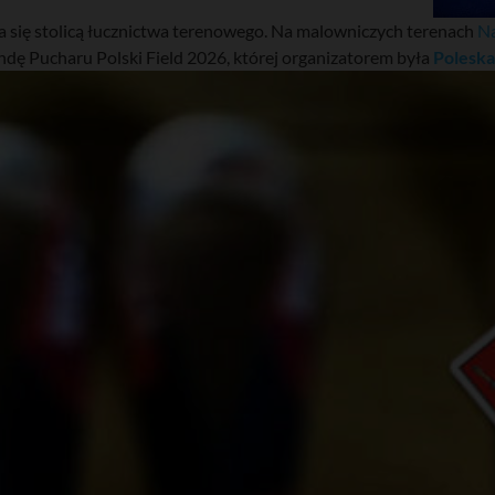
 się stolicą łucznictwa terenowego. Na malowniczych terenach
Na
ndę Pucharu Polski Field 2026, której organizatorem była
Poleska