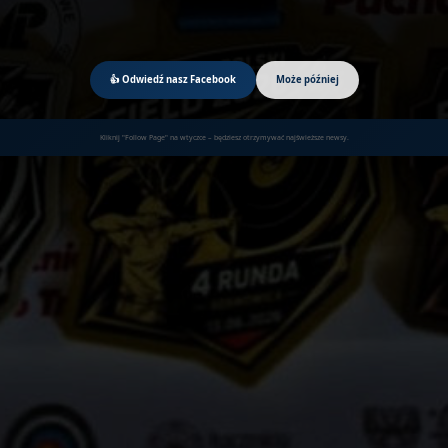
👍 Odwiedź nasz Facebook
Może później
Kliknij "Follow Page" na wtyczce – będziesz otrzymywać najświeższe newsy.