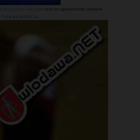
dleśnictwa Parczew
oraz w sąsiedztwie stawów
 Grupa Łucznicza
.