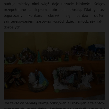
buduje miedzy nimi więź, daje uczucie bliskości. Kolędy
przepełnione są ciepłem, dobrem i miłością. Dlatego też,
tegoroczny konkurs cieszył się bardzo dużym
zainteresowaniem zarówno wśród dzieci, młodzieży jak i
dorosłych.
Był także wspaniałą okazją odkrywania i rozwijania talentów
muzycznych wśród dzieci. Wykonawcy przykuli uwagę nie