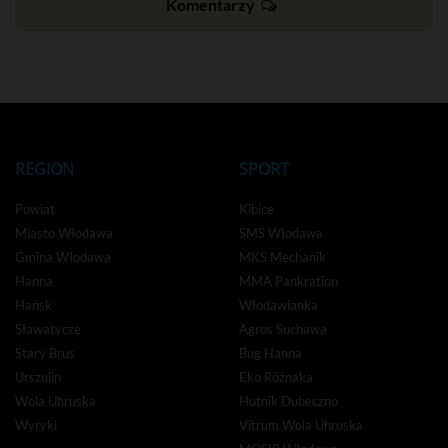
Komentarzy
REGION
SPORT
Powiat
Kibice
Miasto Włodawa
SMS Włodawa
Gmina Włodawa
MKS Mechanik
Hanna
MMA Pankration
Hańsk
Włodawianka
Sławatycze
Agros Suchawa
Stary Brus
Bug Hanna
Urszulin
Eko Różnaka
Wola Uhruska
Hutnik Dubeczno
Wyryki
Vitrum Wola Uhruska