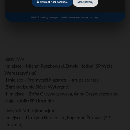
👍 Odwiedź nasz Facebook
Może później
Kliknij "Follow Page" na wtyczce – będziesz otrzymywać najświeższe newsy.
klasy IV-VI
I miejsce – Michał Ryszkowski, Dawid Hodun (SP Wola
Wereszczyńska)
II miejsce – Promyczki Nazaretu – grupa starsza
(Zgromadzenie Sióstr Wytyczno)
III miejsce – Zofia Grzywaczewska, Anna Grzywaczewska,
Maja Kubik (SP Urszulin)
klasy VII, VIII i gimnazjum
I miejsce – Drużyna Harcerska „Bagienne Żurawie (SP
Urszulin)