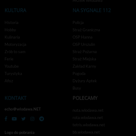
MOSIR Włodawa
KULTURA
NA SYGNALE 112
Historia
Policja
Hobby
Straż Graniczna
Kulinaria
OSP Hanna
Motoryzacja
OSP Urszulin
Zrób to sam
Straż Pożarna
Ferie
Straż Miejska
Youtube
Zakład Karny
Turystyka
Pogoda
Afisz
Dyżury Aptek
Busy
KONTAKT
POLECAMY
echo＠wlodawa.NET
nuta.wlodawa.net
rota.wlodawa.net
tetris.wlodawa.net
bb.wlodawa.net
Logo do pobrania