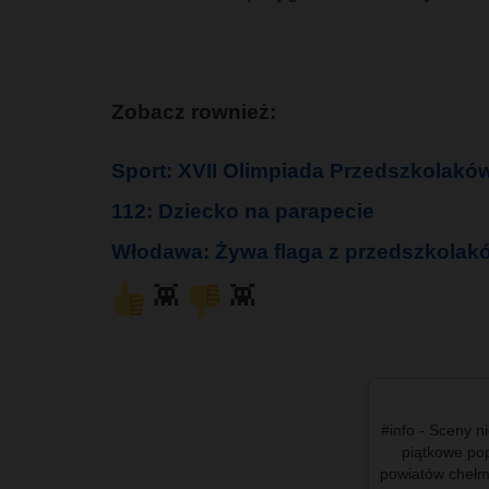
Zobacz rownież:
Sport: XVII Olimpiada Przedszkolakó
112: Dziecko na parapecie
Włodawa: Żywa flaga z przedszkolakó
👾
👾
#info - Sceny ni
piątkowe pop
powiatów chełms