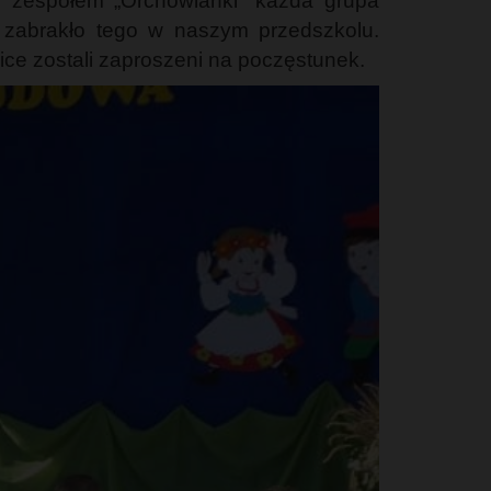
m zespołem „Orchowianki” każda grupa
e zabrakło tego w naszym przedszkolu.
ce zostali zaproszeni na poczęstunek.