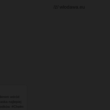
/ź/ wlodawa.eu
liderem wśród
#info - Autor anonimu zarzuca byłej prezes, że
aska najlepiej
tuż po objęciu nowego stanowiska poszła na
rodków. #Chełm
zwolnienie lekarskie, a mimo to miała korzystać