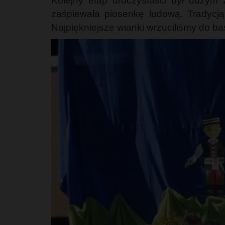
Kolejny etap uroczystości był dużym
zaśpiewała piosenkę ludową. Tradycją
Najpiękniejsze wianki wrzuciliśmy do b