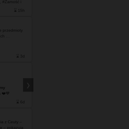
i, #Zamość i
ze służbowego samochodu oraz uczestniczyć w
ą sporo…
sesjach Sejmiku Wo…
⌛ 15h
❤️ 9
🗨️ 4
⌛ 18h
e przedmioty
#info - W piśmie z 3 czerwca 2026 roku
znajdują przy szczątkach …
dotyczącym "Zbiorczej informacji o petycjach
skierowanych do Rady Powiatu we Włodawie w
2025 r.” można znaleźć następujący zapis: 👉 6.
Petycja indywidualna w sp…
⌛ 3d
❤️ 8
🗨️ 7
⌛ 4d
#info – W tym roku, jak co roku we Włodawie,
ale jak zwykle każdy organizuje obchody
❯
amy
Powstania Warszawskiego po swojemu.
do naszego facebooka ❤️💙
Burmistrz swoje, Starosta swoje. Godzina „W”
ponownie będzie obchodzona w dwóch…
⌛ 6d
❤️ 2
🗨️ 2
⌛ 6d
ia z Ceuty –
#info -🏛️#Bunkier w Ratuszu 💣Urząd szykuje
ce – pokazują
się na trudne czasy?😲😵‍💫🫣 ✍️ Burmistrz