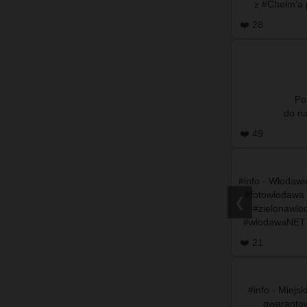
z #Chełm'a 
n
❤️ 28
Po
❤️ 49
#info - Włodaw
#fotowlodawa
❮
#zielonawl
#wlodawaNET 
❤️ 21
#info - Miejs
gwarantow