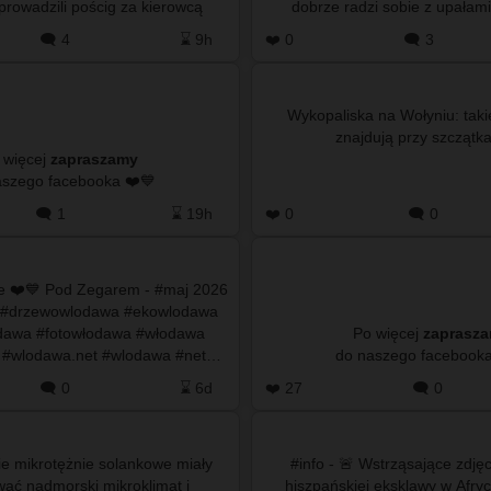
prowadzili pościg za kierowcą
dobrze radzi sobie z upałam
issana qashqaia, …
#TomaszówLubelski maj
🗨️ 4
⌛ 9h
❤️ 0
🗨️ 3
Wykopaliska na Wołyniu: taki
 więcej
zapraszamy
do naszego facebooka ❤️💙
🗨️ 1
⌛ 19h
❤️ 0
🗨️ 0
ie ❤️💙 Pod Zegarem - #maj 2026
 #drzewowlodawa #ekowlodawa
odawa #fotowłodawa #włodawa
Po więcej
zaprasz
#wlodawa.net #wlodawa #net…
🗨️ 0
⌛ 6d
❤️ 27
🗨️ 0
kie mikrotężnie solankowe miały
#info - 🚨 Wstrząsające zdjęc
ać nadmorski mikroklimat i
hiszpańskiej eksklawy w Afry