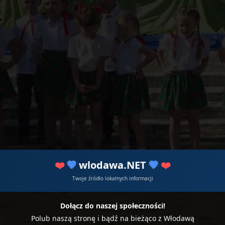
❤️
💙
wlodawa.NET
💙
❤️
Twoje źródło lokalnych informacji
Dołącz do naszej społeczności!
Polub naszą stronę i bądź na bieżąco z Włodawą