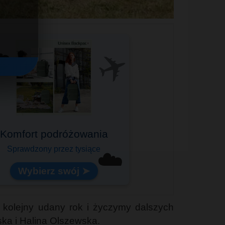
✈️
️
ealny na pokład samolotu!
☁️
Lekki i pojemny
 kolejny udany rok i życzymy dalszych
ka i Halina Olszewska.