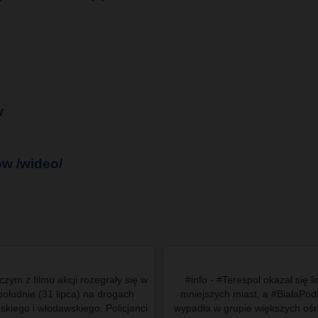
w
w /wideo/
czym z filmu akcji rozegrały się w
#info - #Terespol okazał się 
ołudnie (31 lipca) na drogach
mniejszych miast, a #BiałaPodl
kiego i włodawskiego. Policjanci
wypadła w grupie większych oś