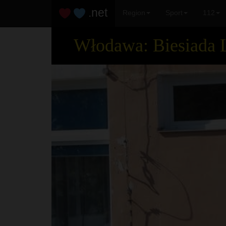
.net
Region
Sport
112
Włodawa: Biesiada 