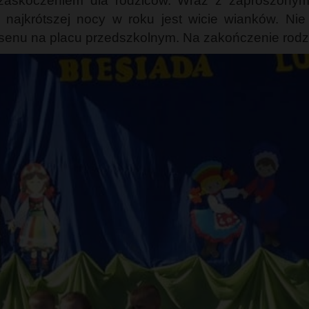
 zaskoczeniem dla rodziców. Wraz z zaproszony
 najkrótszej nocy w roku jest wicie wianków. Ni
asenu na placu przedszkolnym. Na zakończenie rodzi