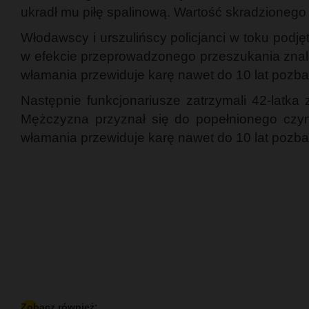
ukradł mu piłę spalinową. Wartość skradzionego
Włodawscy i urszulińscy policjanci w toku podję
w efekcie przeprowadzonego przeszukania znaleź
włamania przewiduje karę nawet do 10 lat pozba
Następnie funkcjonariusze zatrzymali 42-latka 
Mężczyzna przyznał się do popełnionego czyn
włamania przewiduje karę nawet do 10 lat pozba
Zobacz również: