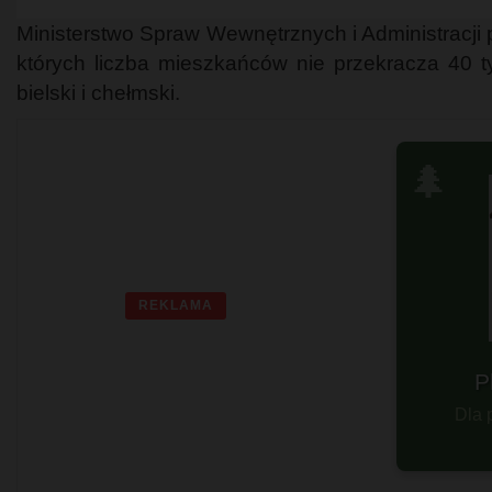
Ministerstwo Spraw Wewnętrznych i Administracji 
których liczba mieszkańców nie przekracza 40 ty
bielski i chełmski.
🌲
REKLAMA
Ple
P
Dla 