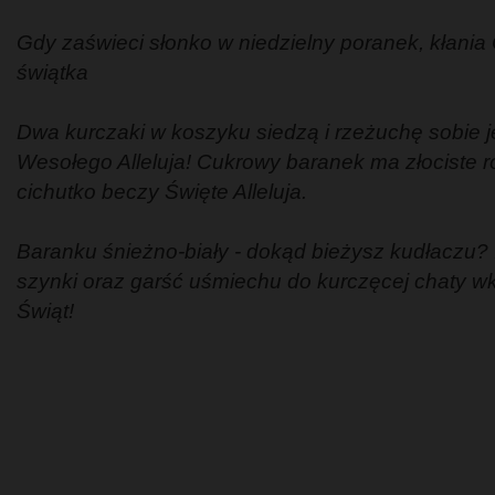
Gdy zaświeci słonko w niedzielny poranek, kłania
świątka
Dwa kurczaki w koszyku siedzą i rzeżuchę sobie je
Wesołego Alleluja!
Cukrowy baranek ma złociste róż
cichutko beczy Święte Alleluja.
Baranku śnieżno-biały - dokąd bieżysz kudłaczu? I
szynki oraz garść uśmiechu do kurczęcej chaty w
Świąt!