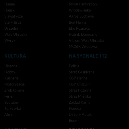
Hanna
MMA Pankration
Hańsk
Włodawianka
Sławatycze
Agros Suchawa
Stary Brus
Bug Hanna
Urszulin
Eko Różnaka
Wola Uhruska
Hutnik Dubeczno
Wyryki
Vitrum Wola Uhruska
MOSIR Włodawa
KULTURA
NA SYGNALE 112
Historia
Policja
Hobby
Straż Graniczna
Kulinaria
OSP Hanna
Motoryzacja
OSP Urszulin
Zrób to sam
Straż Pożarna
Ferie
Straż Miejska
Youtube
Zakład Karny
Turystyka
Pogoda
Afisz
Dyżury Aptek
Busy