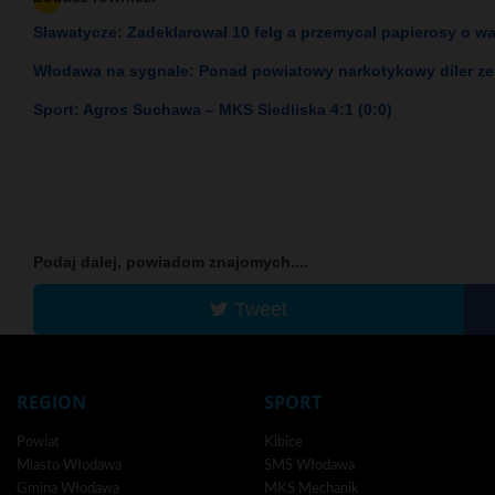
Sławatycze: Zadeklarował 10 felg a przemycał papierosy o war
Włodawa na sygnale: Ponad powiatowy narkotykowy diler ze
Sport: Agros Suchawa – MKS Siedliska 4:1 (0:0)
Podaj dalej, powiadom znajomych....
Tweet
REGION
SPORT
Powiat
Kibice
Miasto Włodawa
SMS Włodawa
Gmina Włodawa
MKS Mechanik