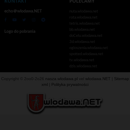
KONTAKT
POLECAMY
echo＠wlodawa.NET
nuta.wlodawa.net
rota.wlodawa.net
tetris.wlodawa.net
bb.wlodawa.net
Logo do pobrania
doCelu.wlodawa.net
3d.wlodawa.net
ogloszenia.wlodawa.net
spotted.wlodawa.net
tv.wlodawa.net
dzis.wlodawa.net
Copyright © 2oo0-2o26
nasza.wlodawa.pl
vel
wlodawa.NET
|
Sitemap
xml
|
Polityka prywatności