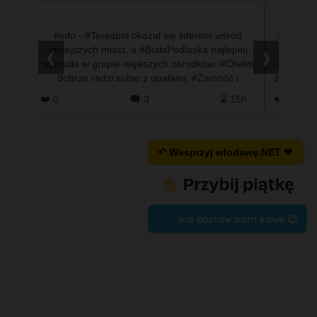
 się w
#info - #Terespol okazał się liderem wśród
#info - 
ach
mniejszych miast, a #BiałaPodlaska najlepiej
tuż po 
❮
❯
cjanci
wypadła w grupie większych ośrodków. #Chełm
zwolnieni
cą
dobrze radzi sobie z upałami, #Zamość i
ze służb
#TomaszówLubelski mają sporo…
 9h
❤️ 0
🗨️ 3
⌛ 15h
❤️ 9
↶ Wesprzyj wlodawę.NET ❤
lub postaw nam kawę 😍