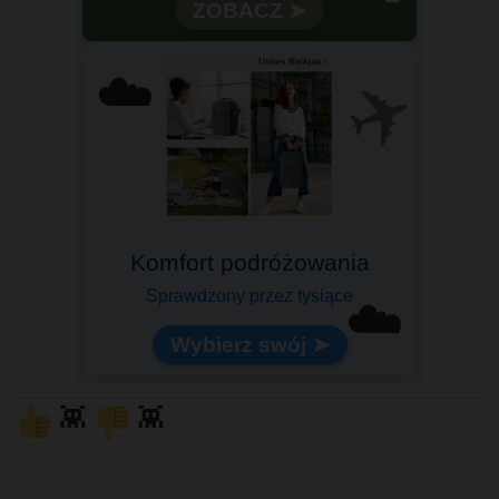
✈️
☁️
Komfort podróżowania
Sprawdzony przez tysiące
☁️
Wybierz swój ➤
👾
👾