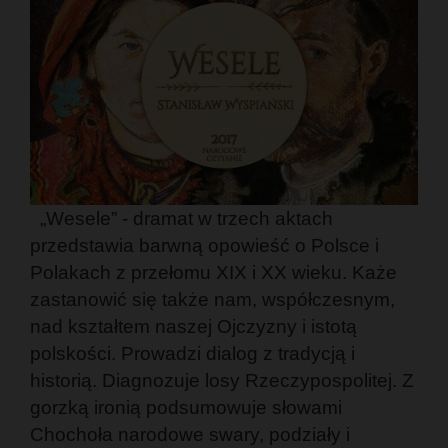
„Wesele” - dramat w trzech aktach
przedstawia barwną opowieść o Polsce i
Polakach z przełomu XIX i XX wieku. Każe
zastanowić się także nam, współczesnym,
nad kształtem naszej Ojczyzny i istotą
polskości. Prowadzi dialog z tradycją i
historią. Diagnozuje losy Rzeczypospolitej. Z
gorzką ironią podsumowuje słowami
Chochoła narodowe swary, podziały i