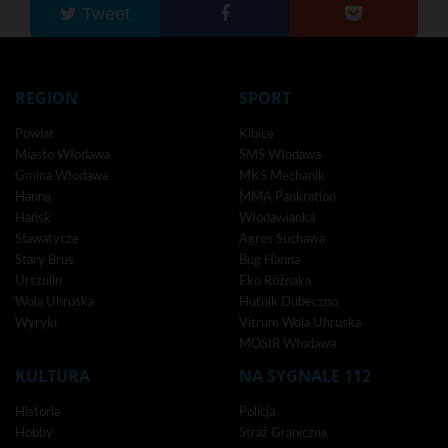
Tweet
REGION
SPORT
Powiat
Kibice
Miasto Włodawa
SMS Włodawa
Gmina Włodawa
MKS Mechanik
Hanna
MMA Pankration
Hańsk
Włodawianka
Sławatycze
Agros Suchawa
Stary Brus
Bug Hanna
Urszulin
Eko Różnaka
Wola Uhruska
Hutnik Dubeczno
Wyryki
Vitrum Wola Uhruska
MOSIR Włodawa
KULTURA
NA SYGNALE 112
Historia
Policja
Hobby
Straż Graniczna