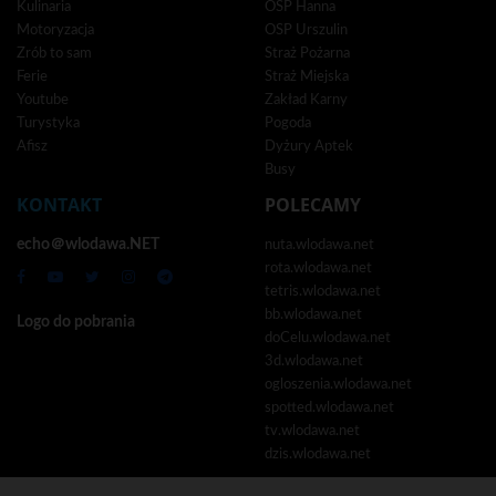
Kulinaria
OSP Hanna
Motoryzacja
OSP Urszulin
Zrób to sam
Straż Pożarna
Ferie
Straż Miejska
Youtube
Zakład Karny
Turystyka
Pogoda
Afisz
Dyżury Aptek
Busy
KONTAKT
POLECAMY
echo＠wlodawa.NET
nuta.wlodawa.net
rota.wlodawa.net
tetris.wlodawa.net
bb.wlodawa.net
Logo do pobrania
doCelu.wlodawa.net
3d.wlodawa.net
ogloszenia.wlodawa.net
spotted.wlodawa.net
tv.wlodawa.net
dzis.wlodawa.net