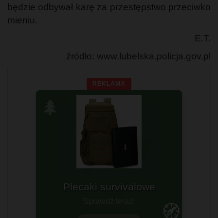
będzie odbywał karę za przestępstwo przeciwko
mieniu.
E.T.
źródło: www.lubelska.policja.gov.pl
REKLAMA
🌲
Gotowy na każdą wyprawę?
🧭
Wytrzymałość i funkcjonalność