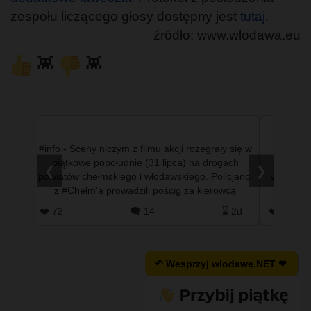
zespołu liczącego głosy dostępny jest
tutaj
.
źródło: www.wlodawa.eu
👾
👾
ystemu
#info - Sceny niczym z filmu akcji rozegrały się w
#info 
ończył
piątkowe popołudnie (31 lipca) na drogach
mniejsz
❮
❯
yscy
powiatów chełmskiego i włodawskiego. Policjanci
wypadła 
ej po
z #Chełm'a prowadzili pościg za kierowcą
dobrz
nissana qashqaia, …
#T
 1d
❤️ 72
🗨️ 14
⌛ 2d
❤️ 0
↶ Wesprzyj wlodawę.NET ❤