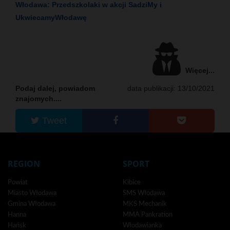
Włodawa: Przedszkolaki w akcji SadziMy i
UkwiecamyWłodawę
Więcej...
Podaj dalej, powiadom
data publikacji: 13/10/2021
znajomych....
Tweet
REGION
SPORT
Powiat
Kibice
Miasto Włodawa
SMS Włodawa
Gmina Włodawa
MKS Mechanik
Hanna
MMA Pankration
Hańsk
Włodawianka