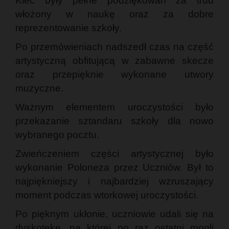
Kiec były pełne podziękowań za trud
włożony w naukę oraz za dobre
reprezentowanie szkoły.
Po przemówieniach nadszedł czas na część
artystyczną obfitującą w zabawne skecze
oraz przepięknie wykonane utwory
muzyczne.
Ważnym elementem uroczystości było
przekazanie sztandaru szkoły dla nowo
wybranego pocztu.
Zwieńczeniem części artystycznej było
wykonanie Poloneza przez Uczniów. Był to
najpiękniejszy i najbardziej wzruszający
moment podczas wtorkowej uroczystości.
Po pięknym ukłonie, uczniowie udali się na
dyskotekę, na której po raz ostatni mogli