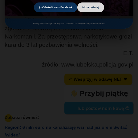
👍 Odwiedź nasz Facebook
Może później
Wczoraj 34-letni mężczyzna usłyszał zarzuty
Kliknij "Follow Page" na wtyczce – będziesz otrzymywać najświeższe newsy.
zgodnie z Ustawą o Przeciwdziałaniu
Narkomanii. Za przestępstwa narkotykowe grozi
kara do 3 lat pozbawienia wolności.
E.T.
źródło: www.lubelska.policja.gov.pl
↶ Wesprzyj wlodawę.NET ❤
lub postaw nam kawę 😍
Zobacz również:
Region: 6 mln euro na kanalizację wsi nad jeziorem Świtaź
/wideo/