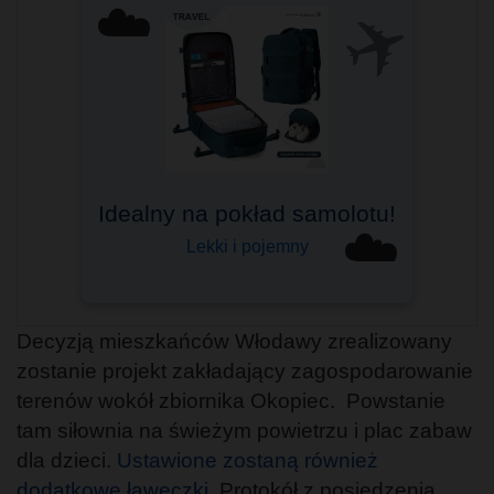
✈️
☁️
Idealny na pokład samolotu!
Bagaż podręczny
☁️
Do Ryanair, Wizzair i innych
Lekki i pojemny
Decyzją mieszkańców Włodawy zrealizowany
zostanie projekt zakładający zagospodarowanie
terenów wokół zbiornika Okopiec. Powstanie
tam siłownia na świeżym powietrzu i plac zabaw
dla dzieci.
Ustawione zostaną również
dodatkowe ławeczki
. Protokół z posiedzenia