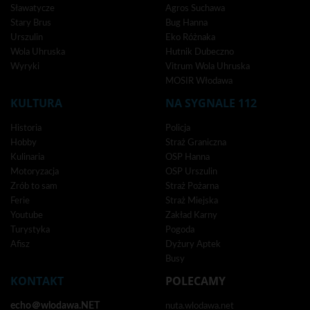
Sławatycze
Agros Suchawa
Stary Brus
Bug Hanna
Urszulin
Eko Różnaka
Wola Uhruska
Hutnik Dubeczno
Wyryki
Vitrum Wola Uhruska
MOSIR Włodawa
KULTURA
NA SYGNALE 112
Historia
Policja
Hobby
Straż Graniczna
Kulinaria
OSP Hanna
Motoryzacja
OSP Urszulin
Zrób to sam
Straż Pożarna
Ferie
Straż Miejska
Youtube
Zakład Karny
Turystyka
Pogoda
Afisz
Dyżury Aptek
Busy
KONTAKT
POLECAMY
echo＠wlodawa.NET
nuta.wlodawa.net