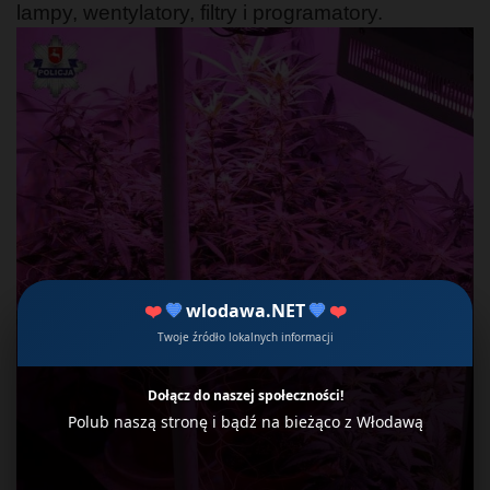
lampy, wentylatory, filtry i programatory.
❤️
💙
wlodawa.NET
💙
❤️
Twoje źródło lokalnych informacji
Dołącz do naszej społeczności!
Polub naszą stronę i bądź na bieżąco z Włodawą