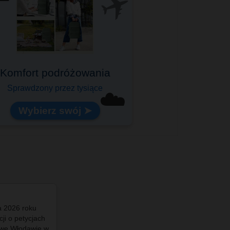
✈️
Komfort podróżowania
Sprawdzony przez tysiące
☁️
Wybierz swój ➤
a 2026 roku
#info - Włodawie ❤️💙 Pod Zegarem - #maj 2026
ji o petycjach
#fotowlodawa #drzewowlodawa #ekowlodawa
 we Włodawie w
#zielonawlodawa #fotowłodawa #włodawa