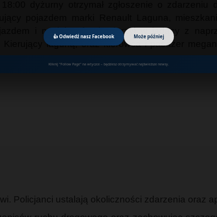
 18:00 dyżurny otrzymał zgłoszenie o zdarzeniu 
rujący pojazdem marki Renault Laguna, mieszkan
pojazdem i na łuku drogi uderzył w jadący z nap
👍 Odwiedź nasz Facebook
Może później
ierujący laguną, oraz kierowca i pasażer megane z 
y.
Kliknij "Follow Page" na wtyczce – będziesz otrzymywać najświeższe newsy.
i. Policjanci ustalają okoliczności zdarzenia oraz a