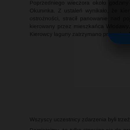
Poprzedniego wieczora około godziny
Okuninka. Z ustaleń wynikało, że kie
ostrożności, stracił panowanie nad 
kierowany przez mieszkańca Włodawy. K
Kierowcy laguny zatrzymano prawo jazd
Wszyscy uczestnicy zdarzenia byli trzeźw