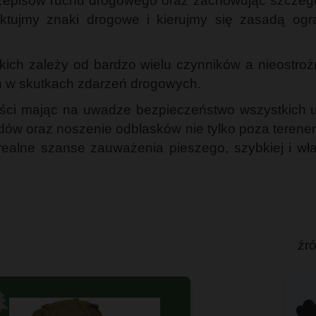
 przepisów ruchu drogowego oraz zachowując szcz
pektujmy znaki drogowe i kierujmy się zasadą o
ich zależy od bardzo wielu czynników a nieostrożno
ch w skutkach zdarzeń drogowych.
ci mając na uwadze bezpieczeństwo wszystkich u
ladów oraz noszenie odblasków nie tylko poza teren
realne szanse zauważenia pieszego, szybkiej i wła
źr

☁