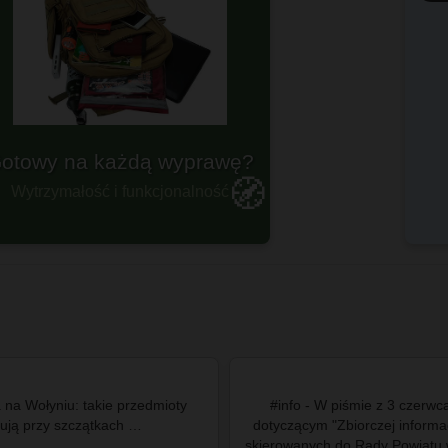
otowy na każdą wyprawę?
Plecaki militarne
🧭
Wytrzymałość i funkcjonalność
Dla prawdziwych twardzieli
 na Wołyniu: takie przedmioty
#info - W piśmie z 3 czerwc
znajdują przy szczątkach …
dotyczącym "Zbiorczej informac
skierowanych do Rady Powiatu