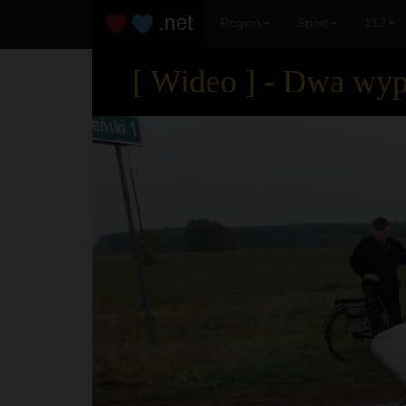
.net
Region
Sport
112
[ Wideo ] - Dwa wy