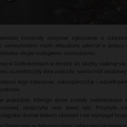
awskiej komendy otrzymał zgłoszenie o zdarze
c samochodem marki Mitsubishi uderzył w jadący 
sobówka uległa rozległemu uszkodzeniu.
nej w Dołhobrodach w drodze do służby natknął się
niu uczestniczyły dwa pojazdy: samochód osobowy ma
jscu tego zdarzenia, zabezpieczył je i udzielił 
tunkowe.
w pojeździe, którego drzwi zostały zablokowane 
ersiowej, obojczyka oraz lewej ręki. Przybyła 
ągnika doznał lekkich obrażeń i nie wymagał hospit
y Granicznej w dalszym ciągu zabezpieczał miejsce