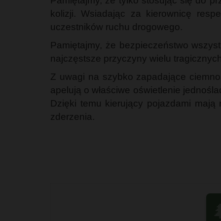
Pamiętajmy, że tylko stosując się do
kolizji. Wsiadając za kierownicę res
uczestników ruchu drogowego.
Pamiętajmy, że bezpieczeństwo wszystk
najczęstsze przyczyny wielu tragiczny
Z uwagi na szybko zapadające ciemnoś
apelują o właściwe oświetlenie jednoś
Dzięki temu kierujący pojazdami mają 
zderzenia.
