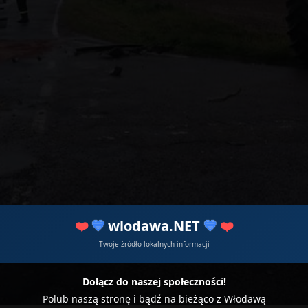
❤️
💙
wlodawa.NET
💙
❤️
Twoje źródło lokalnych informacji
Dołącz do naszej społeczności!
Polub naszą stronę i bądź na bieżąco z Włodawą