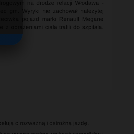
drogowym na drodze relacji Włodawa -
iec gm. Wyryki nie zachował należytej
rzeciwka pojazd marki Renault Megane
obrażeniami ciała trafili do szpitala.
pelują o rozważną i ostrożną jazdę.