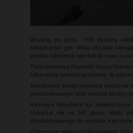
Wczoraj po godz. 7:00 dyżurny włod
Mieszkaniec gm. Wola Uhruska kierują
wyniku zderzenia wjechał do rowu, a o
Funkcjonariusz Placówki Straży Granicz
kilkanaście sekund wcześniej. W zdarze
Mundurowy będąc pierwszą osobą na mie
poszkodowanym oraz wezwał służby ra
Kierowca Mitsubishi był zakleszczony 
Uskarżał się na ból głowy, klatki pi
poszkodowanego do szpitala. Kierowca ci
Obecny na miejscu funkcjonariusz Straż