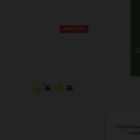
REKLAMA
G
👾
👾
Wykopaliska