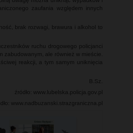
ególną uwagę można uniknąć wypadków i
graniczonego zaufania względem innych
ść, brak rozwagi, brawura i alkohol to
czestników ruchu drogowego policjanci
em zabudowanym, ale również w mieście.
ściwej reakcji, a tym samym uniknięcia
B.Sz.
źródło: www.lubelska.policja.gov.pl
ódło: www.nadbuzanski.strazgraniczna.pl
️