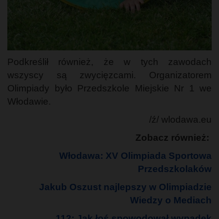
Podkreślił również, że w tych zawodach
wszyscy są zwycięzcami. Organizatorem
Olimpiady było Przedszkole Miejskie Nr 1 we
Włodawie.
/ź/ wlodawa.eu
Zobacz również:
Włodawa: XV Olimpiada Sportowa
Przedszkolaków
Jakub Oszust najlepszy w Olimpiadzie
Wiedzy o Mediach
112: Jak łoś spowodował wypadek