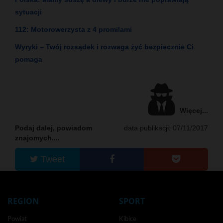
sytuacji
112: Motorowerzysta z 4 promilami
Wyryki – Twój rozsądek i rozwaga żyć bezpiecznie Ci
pomaga
Więcej...
Podaj dalej, powiadom
data publikacji: 07/11/2017
znajomych....
Tweet
REGION
SPORT
Powiat
Kibice