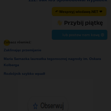
↶ Wesprzyj wlodawę.NET ❤
lub postaw nam kawę 😍
Zobacz również:
Zaklinając przemijanie
Maria Sarnacka laureatka tegorocznej nagrody im. Oskara
Kolberga
Rozbójnik szybko wpadł