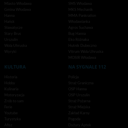
Miasto Włodawa
SMS Włodawa
Gmina Włodawa
MKS Mechanik
Hanna
MMA Pankration
Hańsk
Włodawianka
Sławatycze
Agros Suchawa
Stary Brus
Bug Hanna
Urszulin
Eko Różnaka
Wola Uhruska
Hutnik Dubeczno
Wyryki
Vitrum Wola Uhruska
MOSIR Włodawa
KULTURA
NA SYGNALE 112
Historia
Policja
Hobby
Straż Graniczna
Kulinaria
OSP Hanna
Motoryzacja
OSP Urszulin
Zrób to sam
Straż Pożarna
Ferie
Straż Miejska
Youtube
Zakład Karny
Turystyka
Pogoda
Afisz
Dyżury Aptek