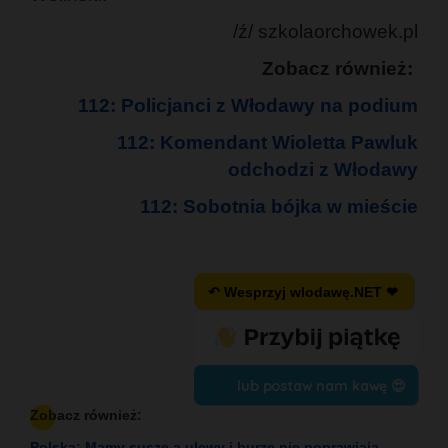
/ź/ szkolaorchowek.pl
Zobacz również:
112: Policjanci z Włodawy na podium
112: Komendant Wioletta Pawluk
odchodzi z Włodawy
112: Sobotnia bójka w mieście
↶ Wesprzyj wlodawę.NET ❤
lub postaw nam kawę 😍
Zobacz również:
Polska: Mamy suszę a ulewy i burze nie poprawiają