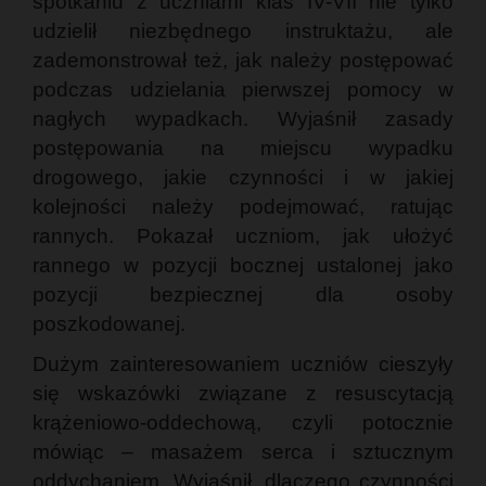
spotkaniu z uczniami klas IV-VII nie tylko
udzielił niezbędnego instruktażu, ale
zademonstrował też, jak należy postępować
podczas udzielania pierwszej pomocy w
nagłych wypadkach. Wyjaśnił zasady
postępowania na miejscu wypadku
drogowego, jakie czynności i w jakiej
kolejności należy podejmować, ratując
rannych. Pokazał uczniom, jak ułożyć
rannego w pozycji bocznej ustalonej jako
pozycji bezpiecznej dla osoby
poszkodowanej.
Dużym zainteresowaniem uczniów cieszyły
się wskazówki związane z resuscytacją
krążeniowo-oddechową, czyli potocznie
mówiąc – masażem serca i sztucznym
oddychaniem. Wyjaśnił, dlaczego czynności