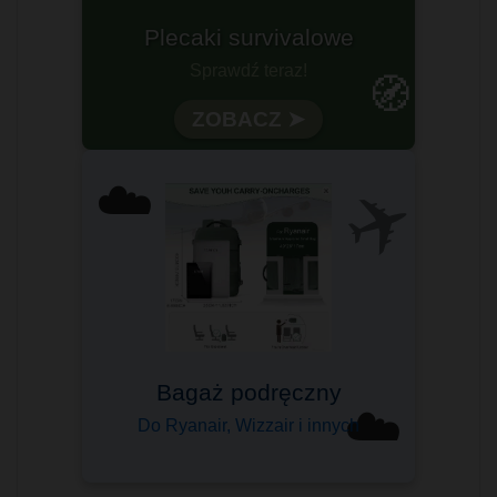
Gotowy na każdą wyprawę?
🧭
Wytrzymałość i funkcjonalność
✈️
☁️
Komfort podróżowania
Sprawdzony przez tysiące
☁️
Wybierz swój ➤