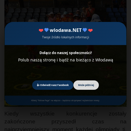
❤️
💙
wlodawa.NET
💙
❤️
Twoje źródło lokalnych informacji
Dołącz do naszej społeczności!
Polub naszą stronę i bądź na bieżąco z Włodawą
👍 Odwiedź nasz Facebook
Może później
Kliknij "Follow Page" na wtyczce – będziesz otrzymywać najświeższe newsy.
Kiedy wszystkie konkurencje zostały
zakończone przyszedł czas na
najprzyjemniejszy moment każdej olimpiady tj.