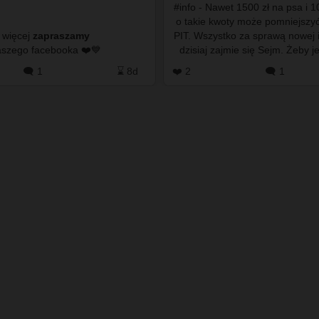
#info - Nawet 1500 zł na psa i 1
o takie kwoty może pomniejszyć
 więcej
zapraszamy
PIT. Wszystko za sprawą nowej i
do naszego facebooka ❤️💙
dzisiaj zajmie się Sejm. Żeby 
pieniądze, tr…
🗨️ 1
⌛ 8d
❤️ 2
🗨️ 1