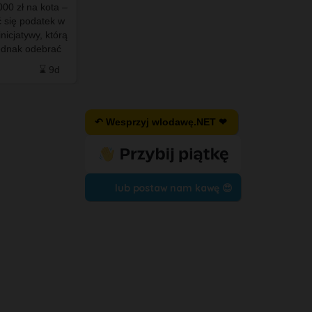
000 zł na kota –
 się podatek w
nicjatywy, którą
jednak odebrać
⌛ 9d
↶ Wesprzyj wlodawę.NET ❤
lub postaw nam kawę 😍