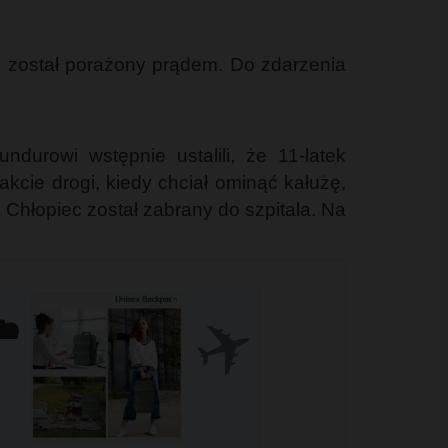
ec został porażony prądem. Do zdarzenia
undurowi wstępnie ustalili, że 11-latek
kcie drogi, kiedy chciał ominąć kałużę,
Chłopiec został zabrany do szpitala. Na
✈️
️