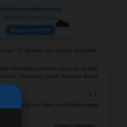
Komfort podróżowania
Sprawdzony przez tysiące
☁️
Wybierz swój ➤
ego. Ci ujawnili tam szereg uchybień,
dnie niebezpieczeństwo utraty życia albo
ności, natomiast jeżeli sprawca działa
E.T.
/ź/ policja.gov.pl, foto: szek51/wikimapia
Zobacz również: