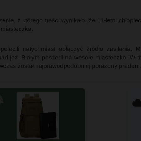
enie, z którego treści wynikało, że 11-letni chłopi
 miasteczka.
 polecili natychmiast odłączyć źródło zasilania. M
d jez. Białym poszedł na wesołe miasteczko. W tra
ówczas został najprawodpodobniej porażony prądem. 

☁