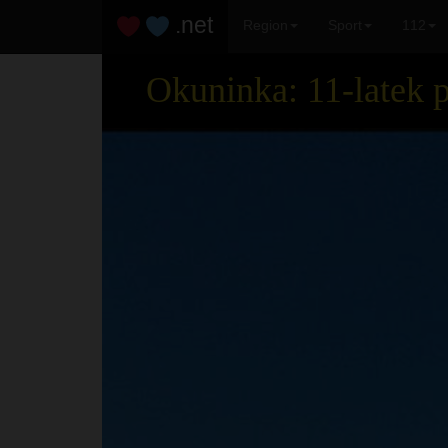
.net
Region
Sport
112
Okuninka: 11-latek