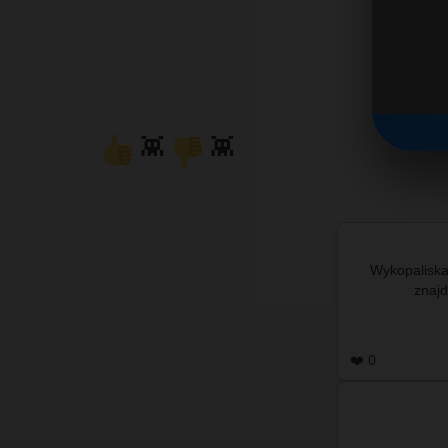
👾
👾
Wykopaliska
❤️ 0