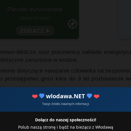
otowy na każdą wyprawę?
🧭
Wytrzymałość i funkcjonalność
iowo-śledcza oraz pracownicy zakładu energetyczn
ektryczne zanurzone w wodzie.
domienie dotyczące narażanie człowieka na bezpośre
o przestępstwo grozi kara do 3 lat pozbawienia wol
❤️
💙
wlodawa.NET
💙
❤️
Twoje źródło lokalnych informacji
Dołącz do naszej społeczności!
Polub naszą stronę i bądź na bieżąco z Włodawą