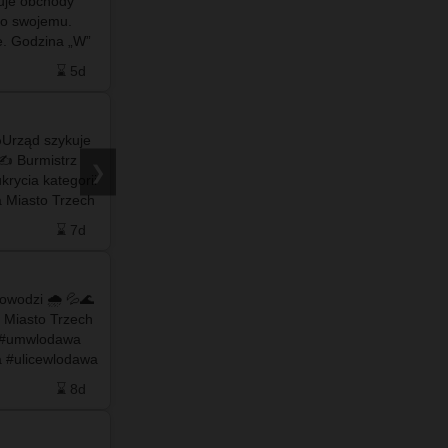
zuje obchody
gwarantować nadmorski mikroklimat i
o swojemu.
wspomagać zdrowie. Najnowsze badania
e. Godzina „W”
naukowców z Uniwersytetu Rolniczego w
na w dwóch…
Krakowie pokazują jednak całkowicie
⌛ 5d
❤️ 3
🗨️ 0
⌛ 5d
odmienny…
Urząd szykuje
#info - WYPRACOWAŁA 9 ZŁ, ZUS DAŁ JEJ 70
 ✍️ Burmistrz
000 ZŁ?! Kim jest "Inspektor Król" z ogłoszenia?
❯
rycia kategorii
…
 Miasto Trzech
za U-1? 🤔 …
⌛ 7d
❤️ 0
🗨️ 0
⌛ 7d
owodzi 🌧️ 💦🌊
#info - 🌉💦 Po ostatnich silnych opadach
 Miasto Trzech
deszczu 💦🌊nowy 𝗶𝗺𝗽𝗼𝗻𝘂𝗷𝗮̨𝗰𝘆 most na
Włodawce wzbogacił się o #imponujący element
 #ulicewlodawa
wyposażenia. Jest to "#bajpas" do
a #wloda…
odprowadzania nadmiaru spływającej wody z
⌛ 8d
❤️ 51
🗨️ 9
⌛ 8d
Ko…