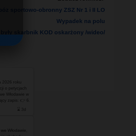
óz sportowo-obronny ZSZ Nr 1 i II LO
Wypadek na polu
 były skarbnik KOD oskarżony /wideo/
a 2026 roku
#info - Włodawie ❤️💙 Pod Zegarem - #maj 2026
ji o petycjach
#fotowlodawa #drzewowlodawa #ekowlodawa
 we Włodawie w
#zielonawlodawa #fotowłodawa #włodawa
zapis: 👉 6.
#wlodawaNET #wlodawa.net #wlodawa #net…
 w sp…
⌛ 3d
❤️ 21
🗨️ 0
⌛ 5d
u we Włodawie,
#info - Miejskie mikrotężnie solankowe miały