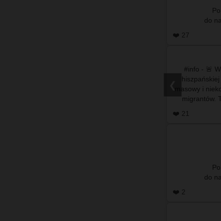
Po
❤️ 27
#info - 🚨 
hiszpańskiej
❮
masowy i nieko
migrantów. T
położon
❤️ 21
Po
❤️ 2