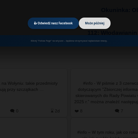
Okuninka: Ob
👍 Odwiedź nasz Facebook
Może później
112: Włodawianin
Kliknij "Follow Page" na wtyczce – będziesz otrzymywać najświeższe newsy.
 na Wołyniu: takie przedmioty
#info - W piśmie z 3 czerwc
znajdują przy szczątkach …
dotyczącym "Zbiorczej informac
skierowanych do Rady Powiatu
2025 r.” można znaleźć następujący 
Petycja indywidualna
🗨️ 0
⌛ 2d
❤️ 8
🗨️ 7
#info – W tym roku, jak co rok