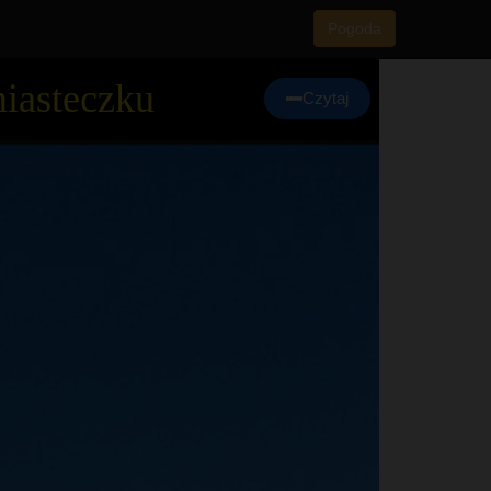
Pogoda
iasteczku
Czytaj