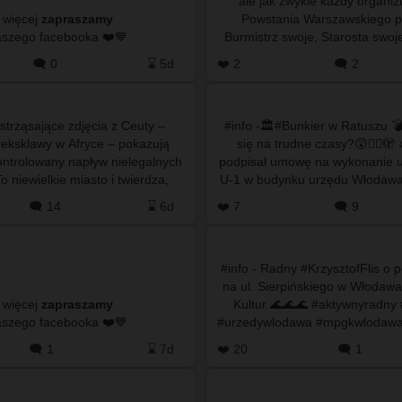
ale jak zwykle każdy organi
 więcej
zapraszamy
Powstania Warszawskiego p
do naszego facebooka ❤️💙
Burmistrz swoje, Starosta swoj
ponownie będzie obchodzo
🗨️ 0
⌛ 5d
❤️ 2
🗨️ 2
Wstrząsające zdjęcia z Ceuty –
#info -🏛️#Bunkier w Ratuszu 
 eksklawy w Afryce – pokazują
się na trudne czasy?😲😵‍💫🫣
ntrolowany napływ nielegalnych
podpisał umowę na wykonanie uk
o niewielkie miasto i twierdza,
U-1 w budynku urzędu Włodawa
e na wybrzeżu Maroka …
Kultur ⬜🟩 Co oznac
🗨️ 14
⌛ 6d
❤️ 7
🗨️ 9
#info - Radny #KrzysztofFlis o p
na ul. Sierpińskiego w Włodawa
 więcej
zapraszamy
Kultur 🌊🌊🌊 #aktywnyradny #umwlodawa
do naszego facebooka ❤️💙
#urzedywlodawa #mpgkwlodawa
#powodzwlodawa #włodaw
🗨️ 1
⌛ 7d
❤️ 20
🗨️ 1