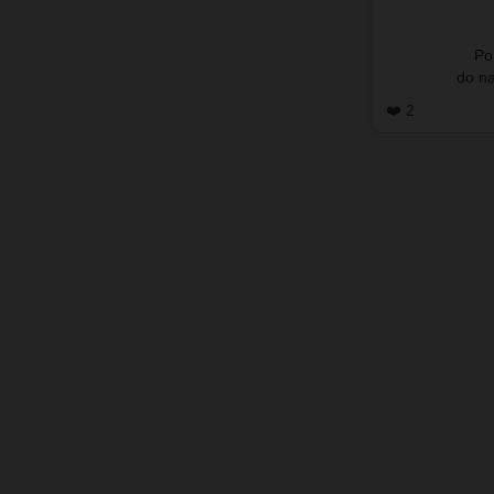
Po
❤️ 2