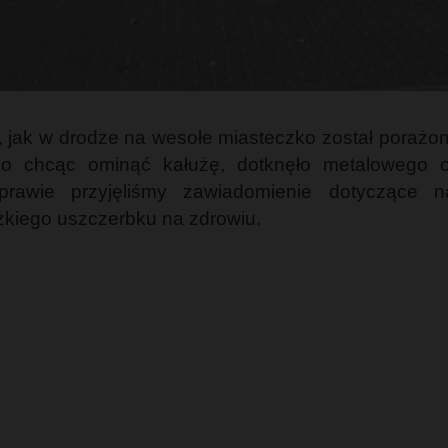
 tym, jak w drodze na wesołe miasteczko został pora
ko chcąc ominąć kałużę, dotknęło metalowego o
rawie przyjęliśmy zawiadomienie dotyczące n
ężkiego uszczerbku na zdrowiu.