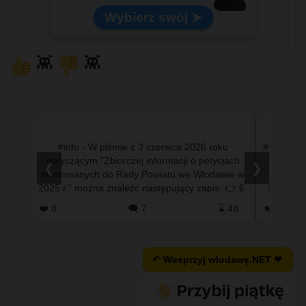
☁️
Lekki i pojemny
Wybierz swój ➤
👾
👾
ty
#info - W piśmie z 3 czerwca 2026 roku
#info - W
dotyczącym "Zbiorczej informacji o petycjach
#fotowl
❮
❯
skierowanych do Rady Powiatu we Włodawie w
#ziel
2025 r.” można znaleźć następujący zapis: 👉 6.
#wlodaw
Petycja indywidualna w sp…
 2d
❤️ 8
🗨️ 7
⌛ 4d
❤️ 21
↶ Wesprzyj wlodawę.NET ❤