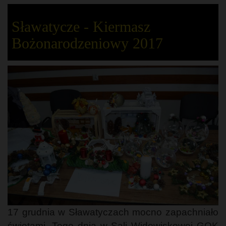
Sławatycze - Kiermasz
Bożonarodzeniowy 2017
17 grudnia w Sławatyczach mocno zapachniało
świętami. Tego dnia w Sali Widowiskowej GOK