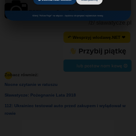
Kliknij "Follow Page" na wtyczce – będziesz otrzymywać najświeższe newsy.
/ź/ slawatycze.pl
↶ Wesprzyj wlodawę.NET ❤
lub postaw nam kawę 😍
Zobacz również:
Nocne czytanie w ratuszu
Sławatycze: Pożegnanie Lata 2018
112: Ukrainiec testował auto przed zakupem i wylądował w
rowie