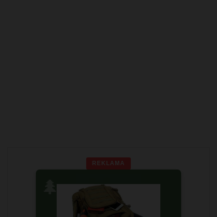
REKLAMA
🌲