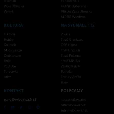
Urszulin
Eko Różnaka
Wola Uhruska
Hutnik Dubeczno
Wyryki
Vitrum Wola Uhruska
MOSIR Włodawa
KULTURA
NA SYGNALE 112
Historia
Policja
Hobby
Straż Graniczna
Kulinaria
OSP Hanna
Motoryzacja
OSP Urszulin
Zrób to sam
Straż Pożarna
Ferie
Straż Miejska
Youtube
Zakład Karny
Turystyka
Pogoda
Afisz
Dyżury Aptek
Busy
KONTAKT
POLECAMY
echo＠wlodawa.NET
nuta.wlodawa.net
rota.wlodawa.net
tetris.wlodawa.net