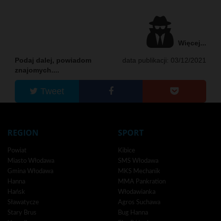
Więcej...
Podaj dalej, powiadom
data publikacji: 03/12/2021
znajomych....
Tweet
REGION
SPORT
Powiat
Kibice
Miasto Włodawa
SMS Włodawa
Gmina Włodawa
MKS Mechanik
Hanna
MMA Pankration
Hańsk
Włodawianka
Sławatycze
Agros Suchawa
Stary Brus
Bug Hanna