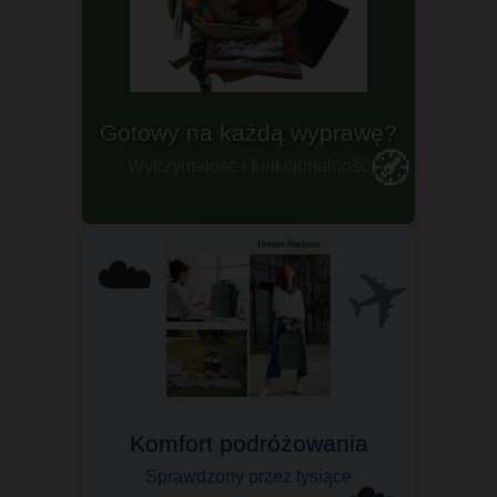
Gotowy na każdą wyprawę?
🧭
Wytrzymałość i funkcjonalność
✈️
☁️
Komfort podróżowania
Idealny na pokład samolotu!
Sprawdzony przez tysiące