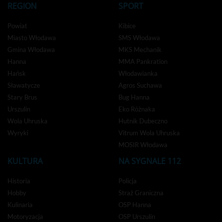
REGION
SPORT
Powiat
Kibice
Miasto Włodawa
SMS Włodawa
Gmina Włodawa
MKS Mechanik
Hanna
MMA Pankration
Hańsk
Włodawianka
Sławatycze
Agros Suchawa
Stary Brus
Bug Hanna
Urszulin
Eko Różnaka
Wola Uhruska
Hutnik Dubeczno
Wyryki
Vitrum Wola Uhruska
MOSIR Włodawa
KULTURA
NA SYGNALE 112
Historia
Policja
Hobby
Straż Graniczna
Kulinaria
OSP Hanna
Motoryzacja
OSP Urszulin