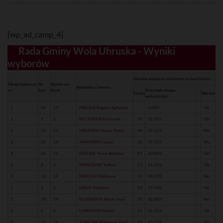
[wp_ad_camp_4]
Rada Gminy Wola Uhruska - Wyniki
wyborów
Głosów ważnych oddanych na kandydata
Okręg wyborczy
Nr
Numer na
Nazwisko i Imiona
nr
listy
liście
% (w skali okręgu
Liczba
Mandat
wyborczego)
1
14
14
PRĘCIUK Eugenia Agnieszka
0.00%
Tak
2
2
2
KUCZURA Rafał Leszek
49
52.69%
Tak
2
14
14
MOLENDA Jolanta Teresa
44
47.31%
Nie
3
14
14
JANKOWSKI Lucjan
56
39.16%
Nie
3
16
16
KOŚCIUK Teresa Antonina
87
60.84%
Tak
4
2
2
PAWŁOWSKI Tadeusz
73
55.30%
Tak
4
14
14
MATEJUK Waldemar
59
44.70%
Nie
5
2
2
LIPERT Radosław
52
57.14%
Tak
5
14
14
KUSZNERUK Marek Jerzy
39
42.86%
Nie
6
2
2
ŁUBKOWSKI Marian
81
56.25%
Tak
6
14
14
TOMCZAK Waldemar Józef
63
43.75%
Nie