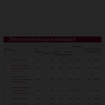
Zbiorcze informacje o obwodach
Liczba
Frekwencja
Obwód
Typ
Głosów
% głosów
Adres
nr
obwodu
Kart
Głosów
ważnych
ważnych
Uprawnionych
wydanych
oddanych
1
Świetlica, 46 Uhrusk
stały
652
328
328
50.31%
321
97.87%
Urząd Gminy Wola
2
Uhruska, ul. Parkowa 5
stały
563
283
283
50.27%
278
98.23%
Wola Uhruska
Gimnazjum im. Jana
3
Pawła II, ul. Gimnazjalna
stały
493
254
254
51.52%
249
98.03%
34 Wola Uhruska
Szkoła Podstawowa im. J.
4
I. Kraszewskiego, ul.
stały
704
329
329
46.73%
319
96.96%
Szkolna 2 Wola Uhruska
5
Świetlica, 89 Stulno
stały
503
210
210
41.75%
208
99.05%
6
Świetlica, 27 Piaski
stały
373
159
159
42.63%
155
97.48%