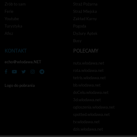
Zrób to sam
Straż Pożarna
Ferie
Straż Miejska
Youtube
Zakład Karny
Turystyka
Pogoda
Afisz
Dyżury Aptek
Busy
KONTAKT
POLECAMY
echo＠wlodawa.NET
nuta.wlodawa.net
rota.wlodawa.net
tetris.wlodawa.net
bb.wlodawa.net
Logo do pobrania
doCelu.wlodawa.net
3d.wlodawa.net
ogloszenia.wlodawa.net
spotted.wlodawa.net
tv.wlodawa.net
dzis.wlodawa.net