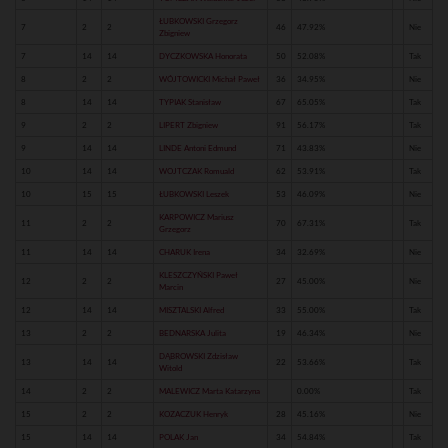
ŁUBKOWSKI Grzegorz
7
2
2
46
47.92%
Nie
Zbigniew
7
14
14
DYCZKOWSKA Honorata
50
52.08%
Tak
8
2
2
WÓJTOWICKI Michał Paweł
36
34.95%
Nie
8
14
14
TYPIAK Stanisław
67
65.05%
Tak
9
2
2
LIPERT Zbigniew
91
56.17%
Tak
9
14
14
LINDE Antoni Edmund
71
43.83%
Nie
10
14
14
WOJTCZAK Romuald
62
53.91%
Tak
10
15
15
ŁUBKOWSKI Leszek
53
46.09%
Nie
KARPOWICZ Mariusz
11
2
2
70
67.31%
Tak
Grzegorz
11
14
14
CHARUK Irena
34
32.69%
Nie
KLESZCZYŃSKI Paweł
12
2
2
27
45.00%
Nie
Marcin
12
14
14
MISZTALSKI Alfred
33
55.00%
Tak
13
2
2
BEDNARSKA Julita
19
46.34%
Nie
DĄBROWSKI Zdzisław
13
14
14
22
53.66%
Tak
Witold
14
2
2
MALEWICZ Marta Katarzyna
0.00%
Tak
15
2
2
KOZACZUK Henryk
28
45.16%
Nie
15
14
14
POLAK Jan
34
54.84%
Tak