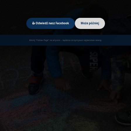
👍 Odwiedź nasz Facebook
Może później
Kliknij "Follow Page" na wtyczce – będziesz otrzymywać najświeższe newsy.