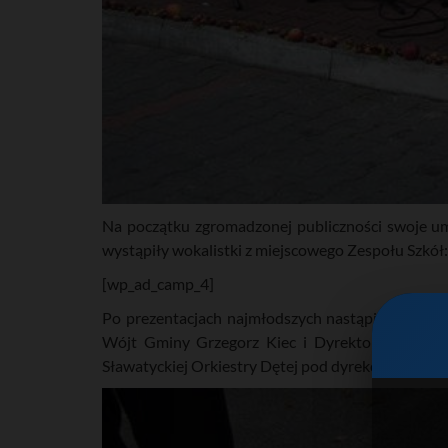
Na początku zgromadzonej publiczności swoje um
wystąpiły wokalistki z miejscowego Zespołu Szkół
[wp_ad_camp_4]
Po prezentacjach najmłodszych nastąpiło podsum
Wójt Gminy Grzegorz Kiec i Dyrektor GBP Małg
Sławatyckiej Orkiestry Dętej pod dyrekcją Piotra G