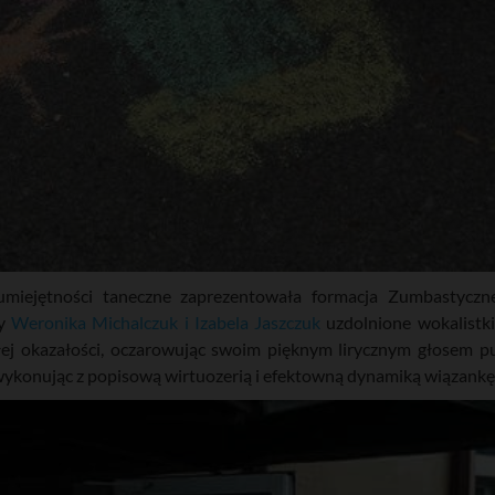
miejętności taneczne zaprezentowała formacja Zumbastyczne 
ły
Weronika Michalczuk i Izabela Jaszczuk
uzdolnione wokalistk
j okazałości, oczarowując swoim pięknym lirycznym głosem pub
 wykonując z popisową wirtuozerią i efektowną dynamiką wiązank