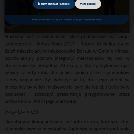
👍 Odwiedź nasz Facebook
Może później
Kliknij "Follow Page" na wtyczce – będziesz otrzymywać najświeższe newsy.
Słuchając zaś o działaniach jakie podejmował w swojej
społeczności - Sołtys Roku 2017 - Robert Kukiełka, na co
dzień mieszkający w miejscowości Borsuk w Gminie Mircze,
podziwialiśmy poziom integracji mieszkańców tej wsi, w
której mieszka niespełna 70 osób, a którzy wykorzystując
własne talenty robią dla siebie, swoich dzieci czy wnuków
rzeczy wspaniałe. By uwierzyć w to, do czego zdolni są
mieszańcy by w ich miejscowości żyło się lepiej, trzeba było
posłuchać i zobaczyć prezentacje przygotowane przez
Sołtysa Roku 2017 i jego małżonkę.
[wp_ad_camp_4]
Dodatkowo akompaniament zespołu Kontra, którego skład
stanowią również mieszkańcy Kaplonos uzupełnił spotkanie