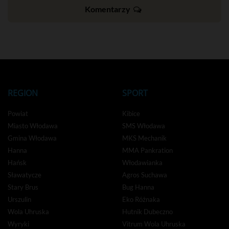
Komentarzy
REGION
SPORT
Powiat
Kibice
Miasto Włodawa
SMS Włodawa
Gmina Włodawa
MKS Mechanik
Hanna
MMA Pankration
Hańsk
Włodawianka
Sławatycze
Agros Suchawa
Stary Brus
Bug Hanna
Urszulin
Eko Różnaka
Wola Uhruska
Hutnik Dubeczno
Wyryki
Vitrum Wola Uhruska