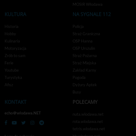
MOSIR Włodawa
KULTURA
NA SYGNALE 112
Historia
Policja
Hobby
Straż Graniczna
Kulinaria
OSP Hanna
Motoryzacja
OSP Urszulin
Zrób to sam
Straż Pożarna
Ferie
Straż Miejska
Youtube
Zakład Karny
Turystyka
Pogoda
Afisz
Dyżury Aptek
Busy
KONTAKT
POLECAMY
echo＠wlodawa.NET
nuta.wlodawa.net
rota.wlodawa.net
tetris.wlodawa.net