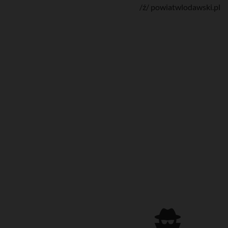
/ź/ powiatwlodawski.pl