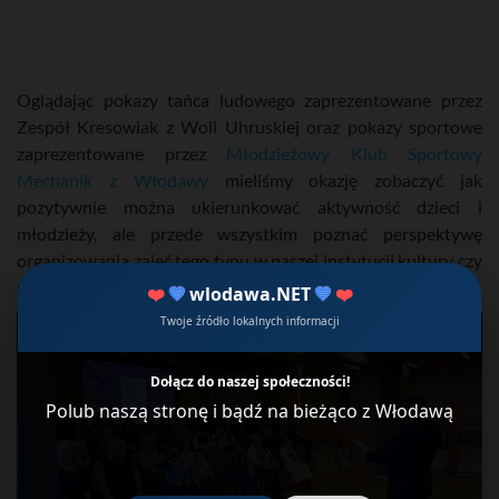
Oglądając pokazy tańca ludowego zaprezentowane przez
Zespół Kresowiak z Woli Uhruskiej oraz pokazy sportowe
zaprezentowane przez
Młodzieżowy Klub Sportowy
Mechanik z Włodawy
mieliśmy okazję zobaczyć jak
pozytywnie można ukierunkować aktywność dzieci i
młodzieży, ale przede wszystkim poznać perspektywę
organizowania zajęć tego typu w naszej instytucji kultury czy
szkole.
❤️
💙
wlodawa.NET
💙
❤️
Twoje źródło lokalnych informacji
Dołącz do naszej społeczności!
Polub naszą stronę i bądź na bieżąco z Włodawą