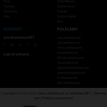
Ferie
Straż Miejska
Youtube
Zakład Karny
Turystyka
Pogoda
Afisz
Dyżury Aptek
Busy
KONTAKT
POLECAMY
echo＠wlodawa.NET
nuta.wlodawa.net
rota.wlodawa.net
tetris.wlodawa.net
bb.wlodawa.net
Logo do pobrania
doCelu.wlodawa.net
3d.wlodawa.net
ogloszenia.wlodawa.net
spotted.wlodawa.net
tv.wlodawa.net
dzis.wlodawa.net
Copyright © 2oo0-2o26
nasza.wlodawa.pl
vel
wlodawa.NET
|
Sitemap
xml
|
Polityka prywatności