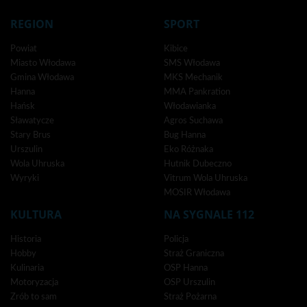
REGION
SPORT
Powiat
Kibice
Miasto Włodawa
SMS Włodawa
Gmina Włodawa
MKS Mechanik
Hanna
MMA Pankration
Hańsk
Włodawianka
Sławatycze
Agros Suchawa
Stary Brus
Bug Hanna
Urszulin
Eko Różnaka
Wola Uhruska
Hutnik Dubeczno
Wyryki
Vitrum Wola Uhruska
MOSIR Włodawa
KULTURA
NA SYGNALE 112
Historia
Policja
Hobby
Straż Graniczna
Kulinaria
OSP Hanna
Motoryzacja
OSP Urszulin
Zrób to sam
Straż Pożarna