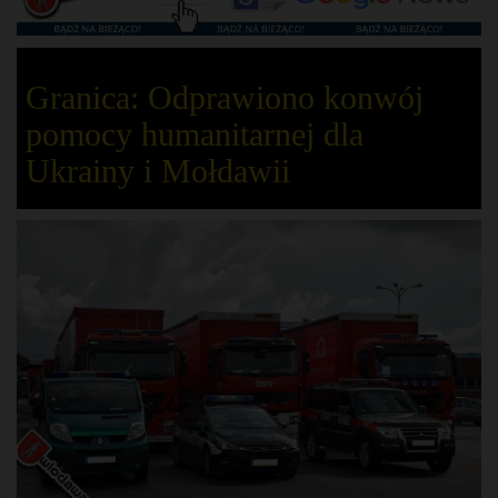
Granica: Odprawiono konwój
pomocy humanitarnej dla
Ukrainy i Mołdawii