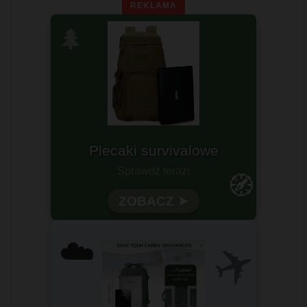
REKLAMA
🌲
Plecaki survivalowe
Sprawdź teraz!
🧭
ZOBACZ ➤
✈️
☁️