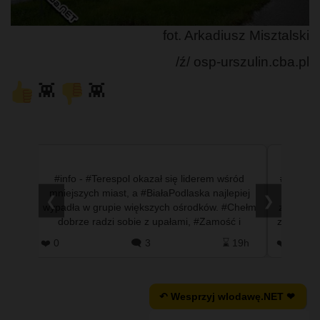
fot. Arkadiusz Misztalski
/ź/ osp-urszulin.cba.pl
👾
👾
 się w
#info - #Terespol okazał się liderem wśród
#info - 
ach
mniejszych miast, a #BiałaPodlaska najlepiej
tuż po 
❮
❯
cjanci
wypadła w grupie większych ośrodków. #Chełm
zwolnieni
cą
dobrze radzi sobie z upałami, #Zamość i
ze służb
#TomaszówLubelski mają sporo…
 13h
❤️ 0
🗨️ 3
⌛ 19h
❤️ 11
↶ Wesprzyj wlodawę.NET ❤