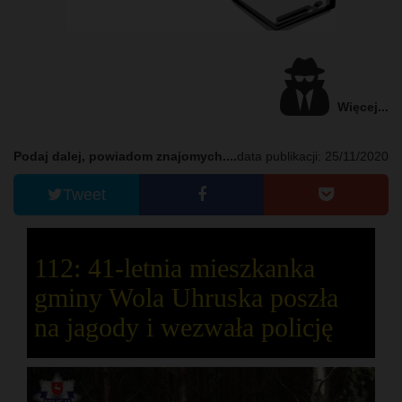
Więcej...
Podaj dalej, powiadom znajomych....
data publikacji: 25/11/2020
Tweet
112: 41-letnia mieszkanka
gminy Wola Uhruska poszła
na jagody i wezwała policję