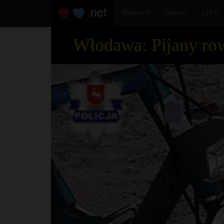
.net
Region
Sport
112
Włodawa: Pijany row