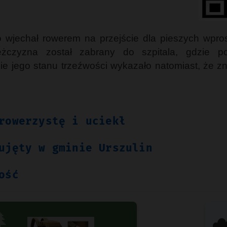
go wjechał rowerem na przejście dla pieszych wpr
czyzna został zabrany do szpitala, gdzie po
 jego stanu trzeźwości wykazało natomiast, że zna
rowerzystę i uciekł
ujęty w gminie Urszulin
ość

☁