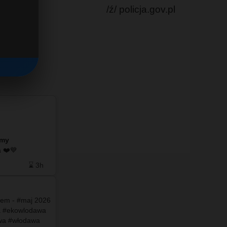
/ź/ policja.gov.pl
Wykopaliska na Wołyniu: takie przedmioty
znajdują przy szczątkach …
amy
do naszego facebooka ❤️💙
⌛ 3h
❤️ 0
🗨️ 0
⌛ 3d
rem - #maj 2026
a #ekowlodawa
wa #włodawa
Po więcej
zapraszamy