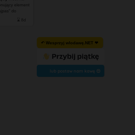
pas" do
ającej wody z
⌛ 8d
↶ Wesprzyj wlodawę.NET ❤
lub postaw nam kawę 😍