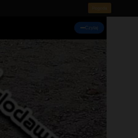
Pogoda
i
Czytaj