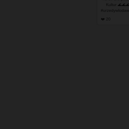
Kultur 🌊🌊🌊 #aktywnyradny #umwlod
#urzedywlodaw
#powodzw
❤️ 20