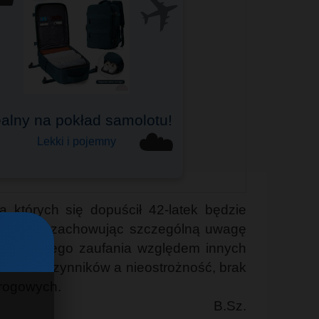
✈️
Bagaż podręczny
☁️
Do Ryanair, Wizzair i innych
a których się dopuścił 42-latek będzie
wego oraz zachowując szczególną uwagę
graniczonego zaufania względem innych
 wielu czynników a nieostrożność, brak
drogowych.
B.Sz.