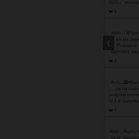
2025 r.” można zn
Petyc
❤️ 8
#info – W tym
ale jak zwy
❮
Powstania
Burmistrz swo
ponownie b
❤️ 2
#info -🏛️#Bu
się na trudn
podpisał umowę
U-1 w budynku
❤️ 7
#info - Radny 
na ul. Sierpi