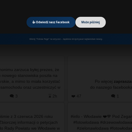
👍 Odwiedź nasz Facebook
Może później
Kliknij "Follow Page" na wtyczce – będziesz otrzymywać najświeższe newsy.
anonimu zarzuca byłej prezes, że
iu nowego stanowiska poszła na
rskie, a mimo to miała korzystać
Po więcej
zaprasz
 samochodu oraz uczestniczyć w
sjach Sejmiku Wo…
🗨️ 3
⌛ 2h
❤️ 47
🗨️ 1
piśmie z 3 czerwca 2026 roku
#info - Włodawie ❤️💙 Pod Zega
biorczej informacji o petycjach
#fotowlodawa #drzewowlodaw
do Rady Powiatu we Włodawie w
#zielonawlodawa #fotowłoda