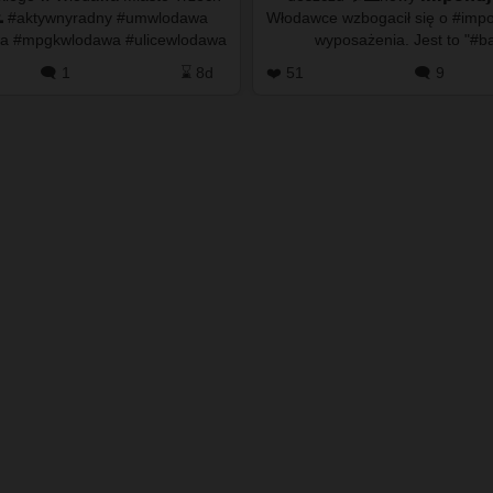
awa
Włodawce wzbogacił się o #imponujący element
a #mpgkwlodawa #ulicewlodawa
wyposażenia. Jest to "#baj
lodawa #włodawa #wloda…
odprowadzania nadmiaru spływ
🗨️ 1
⌛ 8d
❤️ 51
🗨️ 9
Ko…