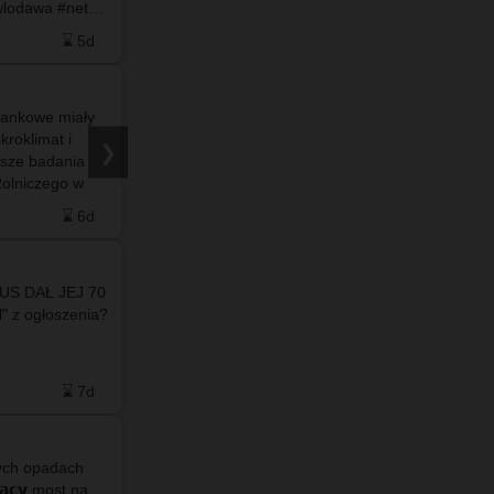
wlodawa #net…
do naszego facebooka ❤️💙
⌛ 5d
❤️ 27
🗨️ 0
⌛ 5d
olankowe miały
#info - 🚨 Wstrząsające zdjęcia z Ceuty –
roklimat i
hiszpańskiej eksklawy w Afryce – pokazują
❯
sze badania
masowy i niekontrolowany napływ nielegalnych
olniczego w
migrantów. To niewielkie miasto i twierdza,
całkowicie
położone na wybrzeżu Maroka …
⌛ 6d
❤️ 21
🗨️ 14
⌛ 6d
US DAŁ JEJ 70
l" z ogłoszenia?
Po więcej
zapraszamy
do naszego facebooka ❤️💙
⌛ 7d
❤️ 2
🗨️ 1
⌛ 8d
nych opadach
̨𝗰𝘆 most na