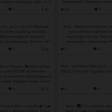
aleźć następujący zapis: 👉 6.
#wlodawaNET #wlodawa.net #
ja indywidualna w sp…
🗨️ 7
⌛ 4d
❤️ 21
🗨️ 0
 roku, jak co roku we Włodawie,
#info - Miejskie mikrotężnie s
kle każdy organizuje obchody
gwarantować nadmorski mik
 Warszawskiego po swojemu.
wspomagać zdrowie. Najnow
je, Starosta swoje. Godzina „W”
naukowców z Uniwersytetu R
ędzie obchodzona w dwóch…
Krakowie pokazują jednak 
🗨️ 2
⌛ 5d
❤️ 3
🗨️ 0
odmienny…
nkier w Ratuszu 💣Urząd szykuje
#info - WYPRACOWAŁA 9 ZŁ, Z
e czasy?😲😵‍💫🫣 ✍️ Burmistrz
000 ZŁ?! Kim jest "Inspektor Kró
 na wykonanie ukrycia kategorii
…
 urzędu Włodawa Miasto Trzech
Kultur ⬜🟩 Co oznacza U-1? 🤔 …
🗨️ 9
⌛ 7d
❤️ 0
🗨️ 0
#KrzysztofFlis o powodzi 🌧️ 💦🌊
#info - 🌉💦 Po ostatnich sil
ńskiego w Włodawa Miasto Trzech
deszczu 💦🌊nowy 𝗶𝗺𝗽𝗼𝗻𝘂𝗷