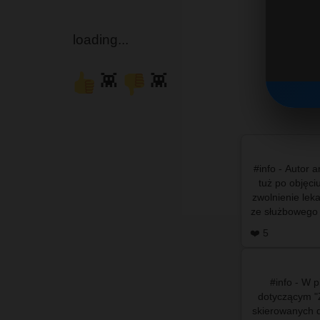
loading...
👾
👾
#info - Autor 
tuż po objęc
zwolnienie leka
ze służbowego
se
❤️ 5
#info - W 
dotyczącym "Z
skierowanych 