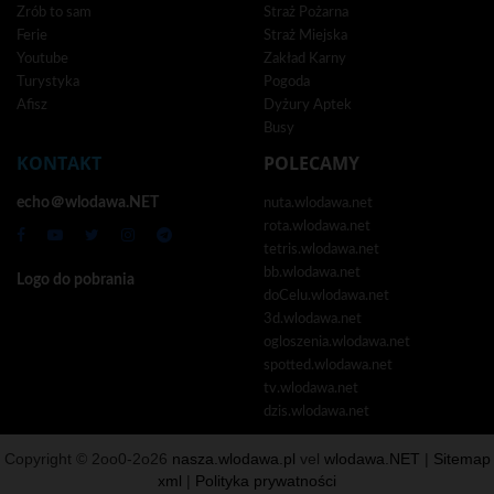
Zrób to sam
Straż Pożarna
Ferie
Straż Miejska
Youtube
Zakład Karny
Turystyka
Pogoda
Afisz
Dyżury Aptek
Busy
KONTAKT
POLECAMY
echo＠wlodawa.NET
nuta.wlodawa.net
rota.wlodawa.net
tetris.wlodawa.net
bb.wlodawa.net
Logo do pobrania
doCelu.wlodawa.net
3d.wlodawa.net
ogloszenia.wlodawa.net
spotted.wlodawa.net
tv.wlodawa.net
dzis.wlodawa.net
Copyright © 2oo0-2o26
nasza.wlodawa.pl
vel
wlodawa.NET
|
Sitemap
xml
|
Polityka prywatności