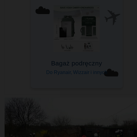
✈️
☁️
Komfort podróżowania
Sprawdzony przez tysiące
☁️
Wybierz swój ➤