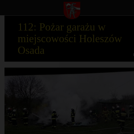
112: Pożar garażu w
miejscowości Holeszów
Osada