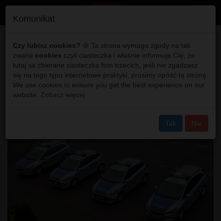
Toggl
Komunikat
navig
Region: 24 nowe
Czy lubisz cookies?
🍪 Ta strona wymaga zgody na tak
zwane
cookies
czyli ciasteczka i właśnie informuje Cię, że
radiowozy, ale żaden dla
tutaj sa zbierane ciasteczka firm trzecich, jeśli nie zgadzasz
się na tego typu internetowe praktyki, prosimy opóść tą stronę.
Włodawy
We use cookies to ensure you get the best experience on our
website.
Zobacz więcej
Tak
Nie