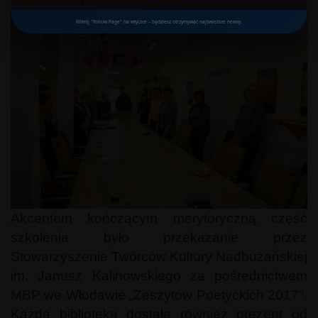
Kliknij "Follow Page" na wtyczce – będziesz otrzymywać najświeższe newsy.
Akcentem kończącym merytoryczną część
szkolenia było przekazanie przez
Stowarzyszenie Twórców Kultury Nadbużańskiej
im. Janusz Kalinowskiego za pośrednictwem
MBP we Włodawie „Zeszytów Poetyckich 2017".
Każda biblioteka dostała również prezent od