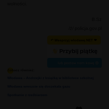
wolności.
B.Sz
/ź/ policja.gov.pl
↶ Wesprzyj wlodawę.NET ❤
lub postaw nam kawę 😍
Zobacz również:
Włodawa – Andrzejki z książką w bibliotece szkolnej
Włodawa wreszcie się doczekała gazu
Spotkanie z rzeźbiarzem