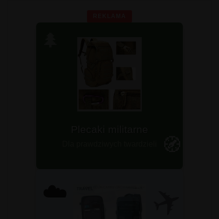
REKLAMA
🌲
Plecaki survivalowe
Plecaki militarne
Sprawdź teraz!
🧭
Dla prawdziwych twardzieli
ZOBACZ ➤
✈️
☁️