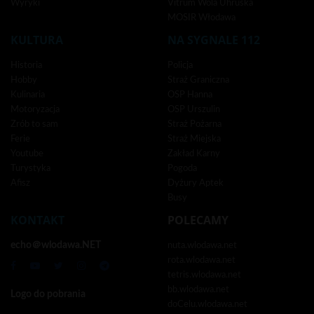
Wyryki
Vitrum Wola Uhruska
MOSIR Włodawa
KULTURA
NA SYGNALE 112
Historia
Policja
Hobby
Straż Graniczna
Kulinaria
OSP Hanna
Motoryzacja
OSP Urszulin
Zrób to sam
Straż Pożarna
Ferie
Straż Miejska
Youtube
Zakład Karny
Turystyka
Pogoda
Afisz
Dyżury Aptek
Busy
KONTAKT
POLECAMY
echo＠wlodawa.NET
nuta.wlodawa.net
rota.wlodawa.net
tetris.wlodawa.net
bb.wlodawa.net
Logo do pobrania
doCelu.wlodawa.net