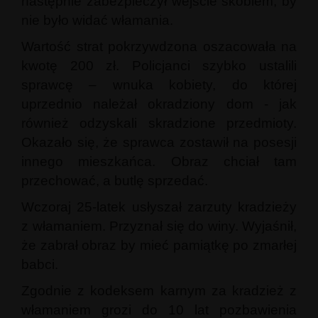
następnie zabezpieczył wejście skoblem, by
nie było widać włamania.
Wartość strat pokrzywdzona oszacowała na
kwotę 200 zł. Policjanci szybko ustalili
sprawcę – wnuka kobiety, do której
uprzednio należał okradziony dom - jak
również odzyskali skradzione przedmioty.
Okazało się, że sprawca zostawił na posesji
innego mieszkańca. Obraz chciał tam
przechować, a butlę sprzedać.
Wczoraj 25-latek usłyszał zarzuty kradzieży
z włamaniem. Przyznał się do winy. Wyjaśnił,
że zabrał obraz by mieć pamiątkę po zmarłej
babci.
Zgodnie z kodeksem karnym za kradzież z
włamaniem grozi do 10 lat pozbawienia