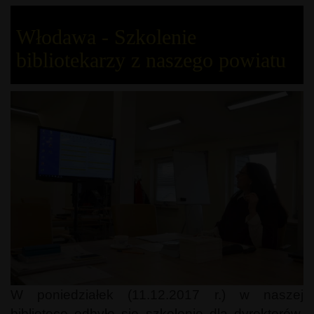
Włodawa - Szkolenie
bibliotekarzy z naszego powiatu
W poniedziałek (11.12.2017 r.) w naszej
bibliotece odbyło się szkolenie dla dyrektorów,