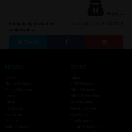
Więcej...
Podaj dalej, powiadom
data publikacji: 29/01/2016
znajomych....
Tweet
REGION
SPORT
Powiat
Kibice
Miasto Włodawa
SMS Włodawa
Gmina Włodawa
MKS Mechanik
Hanna
MMA Pankration
Hańsk
Włodawianka
Sławatycze
Agros Suchawa
Stary Brus
Bug Hanna
Urszulin
Eko Różnaka
Wola Uhruska
Hutnik Dubeczno