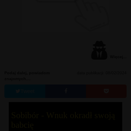
Więcej...
Podaj dalej, powiadom
data publikacji: 08/02/2024
znajomych....
Tweet
Sobibór - Wnuk okradł swoją
babcię