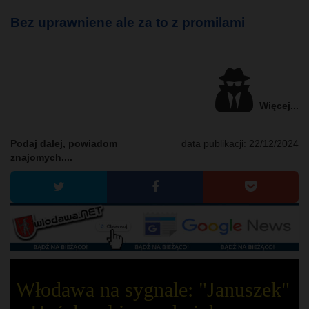
Bez uprawniene ale za to z promilami
Więcej...
Podaj dalej, powiadom
data publikacji:
22/12/2024
znajomych....
Włodawa na sygnale: "Januszek"