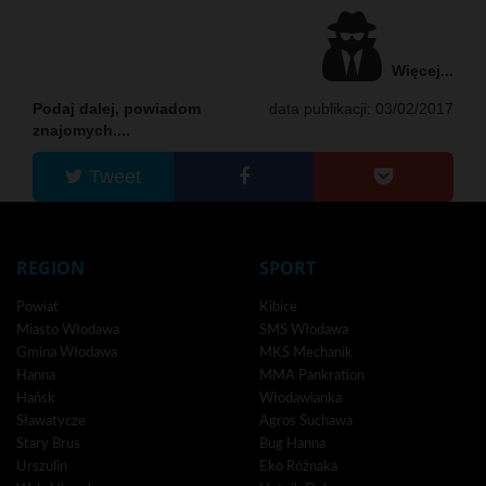
Więcej...
Podaj dalej, powiadom
data publikacji: 03/02/2017
znajomych....
Tweet
REGION
SPORT
Powiat
Kibice
Miasto Włodawa
SMS Włodawa
Gmina Włodawa
MKS Mechanik
Hanna
MMA Pankration
Hańsk
Włodawianka
Sławatycze
Agros Suchawa
Stary Brus
Bug Hanna
Urszulin
Eko Różnaka