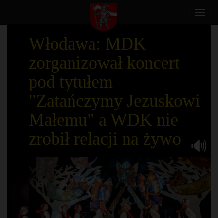
Toggl
navig
Włodawa: MDK
zorganizował koncert
pod tytułem
"Zatańczymy Jezuskowi
Małemu" a WDK nie
zrobił relacji na żywo