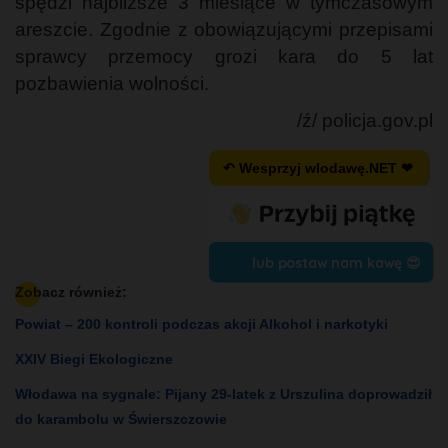
spędzi najbliższe 3 miesiące w tymczasowym
areszcie. Zgodnie z obowiązującymi przepisami
sprawcy przemocy grozi kara do 5 lat
pozbawienia wolności.
/ź/ policja.gov.pl
↶ Wesprzyj wlodawę.NET ❤
lub postaw nam kawę 😍
Zobacz również:
Powiat – 200 kontroli podczas akcji Alkohol i narkotyki
XXIV Biegi Ekologiczne
Włodawa na sygnale: Pijany 29-latek z Urszulina doprowadził
do karambolu w Świerszczowie