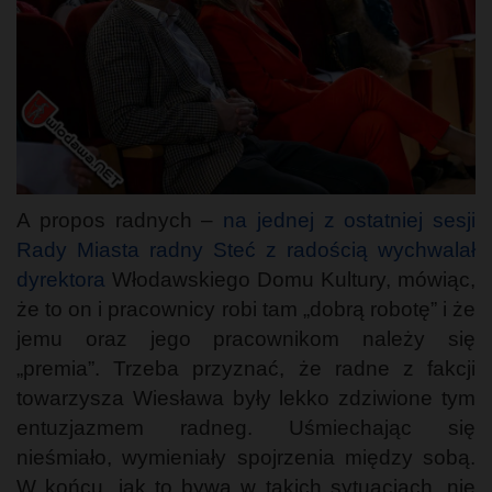
A propos radnych –
na jednej z ostatniej sesji
Rady Miasta radny Steć z radością wychwalał
dyrektora
Włodawskiego Domu Kultury, mówiąc,
że to on i pracownicy robi tam „dobrą robotę” i że
jemu oraz jego pracownikom należy się
„premia”. Trzeba przyznać, że radne z fakcji
towarzysza Wiesława były lekko zdziwione tym
entuzjazmem radneg. Uśmiechając się
nieśmiało, wymieniały spojrzenia między sobą.
W końcu, jak to bywa w takich sytuacjach, nie