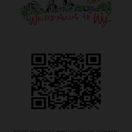
Niech magiczna moc wigilijnego wieczoru