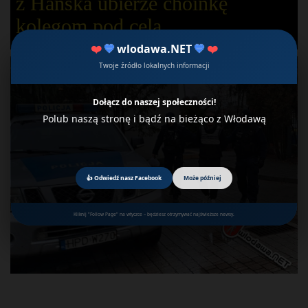
z Hańska ubierze choinkę
kolegom pod celą
❤️
💙
wlodawa.NET
💙
❤️
Twoje źródło lokalnych informacji
Dołącz do naszej społeczności!
Polub naszą stronę i bądź na bieżąco z Włodawą
👍 Odwiedź nasz Facebook
Może później
Kliknij "Follow Page" na wtyczce – będziesz otrzymywać najświeższe newsy.