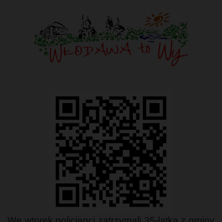
We wtorek policjanci zatrzymali 35-latka z gminy