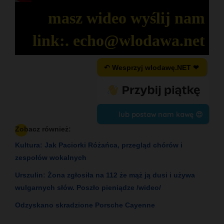
Mute
Fullsc
masz wideo wyślij nam
link:. echo@wlodawa.net
↶ Wesprzyj wlodawę.NET ❤
lub postaw nam kawę 😍
Zobacz również:
Kultura: Jak Paciorki Różańca, przegląd chórów i
zespołów wokalnych
Urszulin: Żona zgłosiła na 112 że mąż ją dusi i używa
wulgarnych słów. Poszło pieniądze /wideo/
Odzyskano skradzione Porsche Cayenne