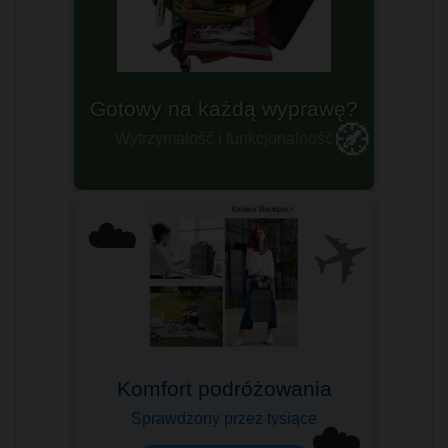
Plecaki militarne
🧭
Dla prawdziwych twardzieli
✈️
☁️
Komfort podróżowania
Sprawdzony przez tysiące
☁️