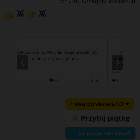
^p^ / fot. Grzegorz Wołoszun
👾
👾
Wykopaliska na Wołyniu: takie przedmioty
#info - W
znajdują przy szczątkach …
dotyczącym "
❮
❯
skierowanych
2025 r.” można 
Pety
h
❤️ 0
🗨️ 0
⌛ 3d
❤️ 8
↶ Wesprzyj wlodawę.NET ❤
lub postaw nam kawę 😍