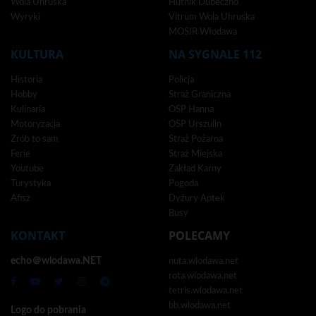
Wola Uhruska
Hutnik Dubeczno
Wyryki
Vitrum Wola Uhruska
MOSIR Włodawa
KULTURA
NA SYGNALE 112
Historia
Policja
Hobby
Straż Graniczna
Kulinaria
OSP Hanna
Motoryzacja
OSP Urszulin
Zrób to sam
Straż Pożarna
Ferie
Straż Miejska
Youtube
Zakład Karny
Turystyka
Pogoda
Afisz
Dyżury Aptek
Busy
KONTAKT
POLECAMY
echo＠wlodawa.NET
nuta.wlodawa.net
rota.wlodawa.net
tetris.wlodawa.net
bb.wlodawa.net
Logo do pobrania