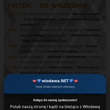
❤️
💙
wlodawa.NET
💙
❤️
Twoje źródło lokalnych informacji
Dołącz do naszej społeczności!
Polub naszą stronę i bądź na bieżąco z Włodawą