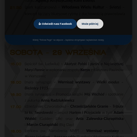
👍 Odwiedź nasz Facebook
Może później
Kliknij "Follow Page" na wtyczce – będziesz otrzymywać najświeższe newsy.