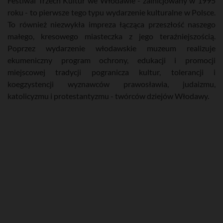
Festiwal Trzech Kultur we Włodawie - zainicjowany w 1995
roku - to pierwsze tego typu wydarzenie kulturalne w Polsce.
To również niezwykła impreza łącząca przeszłość naszego
małego, kresowego miasteczka z jego teraźniejszością.
Poprzez wydarzenie włodawskie muzeum realizuje
ekumeniczny program ochrony, edukacji i promocji
miejscowej tradycji pogranicza kultur, tolerancji i
koegzystencji wyznawców prawosławia, judaizmu,
katolicyzmu i protestantyzmu - twórców dziejów Włodawy.