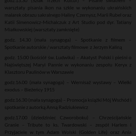
godz.13.30 (Szlak Trzech Kultur) – Pisane światłem –
warsztaty pisania ikon na szkle w wykonaniu ukraińskich
malarek obrazu sakralnego Haliny Czernysz, Marii Rubel oraz
Katii Simenowicz-Michalczuk z Art Studio pod dyr. Tatiany
Miałkowskiej (warsztaty zamknięte)
godz. 14.30 (mała synagoga) – Spotkanie z filmem –
Spotkanie autorskie / warsztaty filmowe z Jerzym Kaliną
godz. 15.00 (kościół św. Ludwika) – Akatyst Polski i pieśni o
Najświętszej Maryi Pannie w wykonaniu zespołu Keryx z
Klasztoru Paulinów w Warszawie
godz.16.00 (mała synagoga) – Wernisaż wystawy – Wielki
exodus – Bieżeńcy 1915
godz.16.30 (mała synagoga) – Promocja książki Mój Wschód i
spotkanie z autorką Anną Radziukiewicz
godz.17.00 (dziedziniec Czworoboku) – Chrześcijańskie
Granie – Tribute to ks. Twardowski – zespół Harlem i
Przyjaciele w tym Adam Wolski (Golden Life) oraz Ania