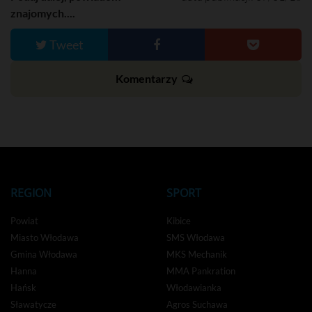
znajomych....
Tweet
Komentarzy
REGION
SPORT
Powiat
Kibice
Miasto Włodawa
SMS Włodawa
Gmina Włodawa
MKS Mechanik
Hanna
MMA Pankration
Hańsk
Włodawianka
Sławatycze
Agros Suchawa