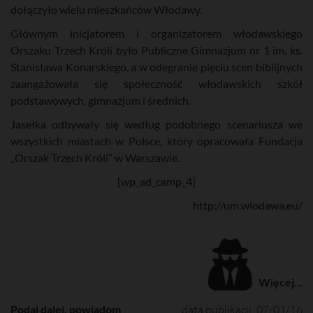
dołączyło wielu mieszkańców Włodawy.
Głównym inicjatorem i organizatorem włodawskiego
Orszaku Trzech Króli było Publiczne Gimnazjum nr 1 im. ks.
Stanisława Konarskiego, a w odegranie pięciu scen biblijnych
zaangażowała się społeczność włodawskich szkół
podstawowych, gimnazjum i średnich.
Jasełka odbywały się według podobnego scenariusza we
wszystkich miastach w Polsce, który opracowała Fundacja
„Orszak Trzech Króli” w Warszawie.
[wp_ad_camp_4]
http://um.wlodawa.eu/
Więcej...
Podaj dalej, powiadom
data publikacji: 07/01/16