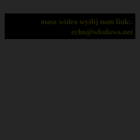
masz wideo wyślij nam link:.
echo@wlodawa.net