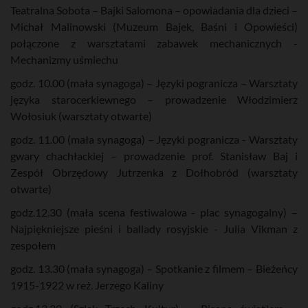
Teatralna Sobota – Bajki Salomona – opowiadania dla dzieci –
Michał Malinowski (Muzeum Bajek, Baśni i Opowieści)
połączone z warsztatami zabawek mechanicznych -
Mechanizmy uśmiechu
godz. 10.00 (mała synagoga) – Języki pogranicza – Warsztaty
języka starocerkiewnego – prowadzenie Włodzimierz
Wołosiuk (warsztaty otwarte)
godz. 11.00 (mała synagoga) – Języki pogranicza - Warsztaty
gwary chachłackiej – prowadzenie prof. Stanisław Baj i
Zespół Obrzędowy Jutrzenka z Dołhobród (warsztaty
otwarte)
godz.12.30 (mała scena festiwalowa - plac synagogalny) –
Najpiękniejsze pieśni i ballady rosyjskie - Julia Vikman z
zespołem
godz. 13.30 (mała synagoga) – Spotkanie z filmem – Bieżeńcy
1915-1922 w reż. Jerzego Kaliny