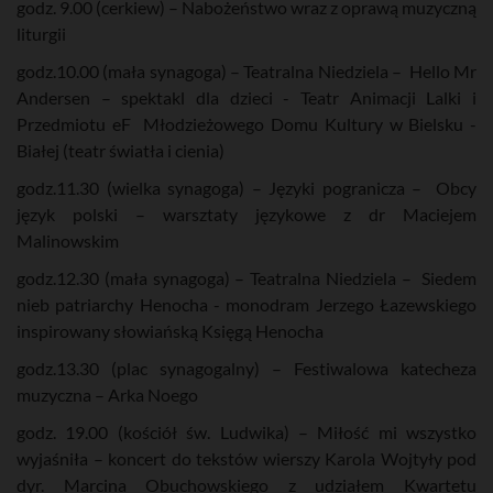
godz. 9.00 (cerkiew) – Nabożeństwo wraz z oprawą muzyczną
liturgii
godz.10.00 (mała synagoga) – Teatralna Niedziela – Hello Mr
Andersen – spektakl dla dzieci - Teatr Animacji Lalki i
Przedmiotu eF Młodzieżowego Domu Kultury w Bielsku -
Białej (teatr światła i cienia)
godz.11.30 (wielka synagoga) – Języki pogranicza – Obcy
język polski – warsztaty językowe z dr Maciejem
Malinowskim
godz.12.30 (mała synagoga) – Teatralna Niedziela – Siedem
nieb patriarchy Henocha - monodram Jerzego Łazewskiego
inspirowany słowiańską Księgą Henocha
godz.13.30 (plac synagogalny) – Festiwalowa katecheza
muzyczna – Arka Noego
godz. 19.00 (kościół św. Ludwika) – Miłość mi wszystko
wyjaśniła – koncert do tekstów wierszy Karola Wojtyły pod
dyr. Marcina Obuchowskiego z udziałem Kwartetu