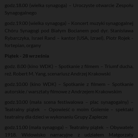
r
godz.18.00 (wielka synagoga) – Uroczyste otwarcie Zespołu
e
e
Synagogalnego
n
godz.19.00 (wielka synagoga) – Koncert muzyki synagogalnej
Chóru Synagogi pod Białym Bocianem pod dyr. Stanisława
Rybarczyka, Israel Rand – kantor (USA, Izrael), Piotr Rojek -
fortepian, organy
Piątek - 28 września
godz. 8.00 (kino WDK) – Spotkanie z filmem – Triumf ducha,
reż. Robert M. Yang, scenariusz Andrzej Krakowski
godz.10.00 (kino WDK) – Spotkanie z filmem – Spotkanie
autorskie / warsztaty filmowe z Andrzejem Krakowskim
godz.10.00 (mała scena festiwalowa – plac synagogalny) –
Teatralny piątek – Opowieść o moim Golemie – spektakl
teatralny dla dzieci w wykonaniu Grupy Zaplecze
godz.11.00 (mała synagoga) – Teatralny piątek – Obywatele
1918. Widowisko narracyjne z udziałem Małgorzaty