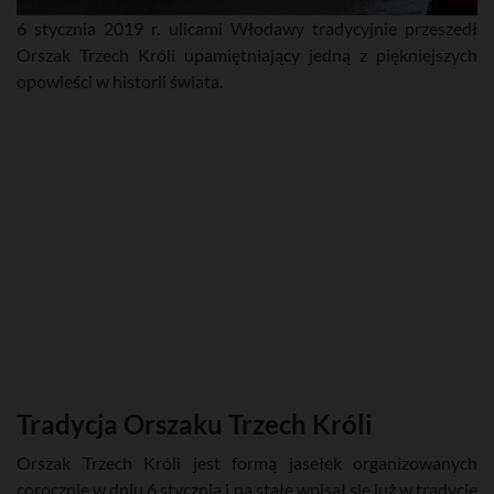
6 stycznia 2019 r. ulicami Włodawy tradycyjnie przeszedł
Orszak Trzech Króli upamiętniający jedną z piękniejszych
opowieści w historii świata.
Tradycja Orszaku Trzech Króli
Orszak Trzech Króli jest formą jasełek organizowanych
corocznie w dniu 6 stycznia i na stałe wpisał się już w tradycję