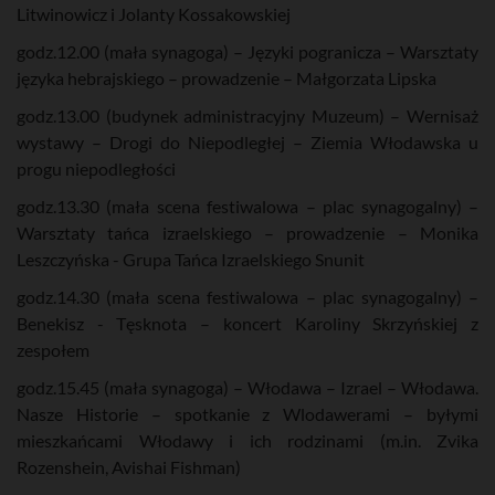
Litwinowicz i Jolanty Kossakowskiej
godz.12.00 (mała synagoga) – Języki pogranicza – Warsztaty
języka hebrajskiego – prowadzenie – Małgorzata Lipska
godz.13.00 (budynek administracyjny Muzeum) – Wernisaż
wystawy – Drogi do Niepodległej – Ziemia Włodawska u
progu niepodległości
godz.13.30 (mała scena festiwalowa – plac synagogalny) –
Warsztaty tańca izraelskiego – prowadzenie – Monika
Leszczyńska - Grupa Tańca Izraelskiego Snunit
godz.14.30 (mała scena festiwalowa – plac synagogalny) –
Benekisz - Tęsknota – koncert Karoliny Skrzyńskiej z
zespołem
godz.15.45 (mała synagoga) – Włodawa – Izrael – Włodawa.
Nasze Historie – spotkanie z Wlodawerami – byłymi
mieszkańcami Włodawy i ich rodzinami (m.in. Zvika
Rozenshein, Avishai Fishman)