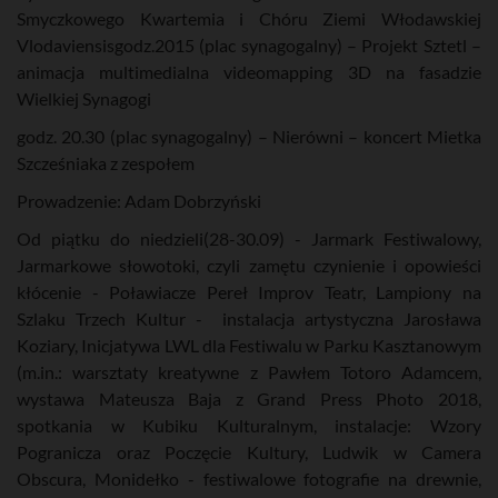
Smyczkowego Kwartemia i Chóru Ziemi Włodawskiej
Vlodaviensisgodz.2015 (plac synagogalny) – Projekt Sztetl –
animacja multimedialna videomapping 3D na fasadzie
Wielkiej Synagogi
godz. 20.30 (plac synagogalny) – Nierówni – koncert Mietka
Szcześniaka z zespołem
Prowadzenie: Adam Dobrzyński
Od piątku do niedzieli(28-30.09) - Jarmark Festiwalowy,
Jarmarkowe słowotoki, czyli zamętu czynienie i opowieści
kłócenie - Poławiacze Pereł Improv Teatr, Lampiony na
Szlaku Trzech Kultur - instalacja artystyczna Jarosława
Koziary, Inicjatywa LWL dla Festiwalu w Parku Kasztanowym
(m.in.: warsztaty kreatywne z Pawłem Totoro Adamcem,
wystawa Mateusza Baja z Grand Press Photo 2018,
spotkania w Kubiku Kulturalnym, instalacje: Wzory
Pogranicza oraz Poczęcie Kultury, Ludwik w Camera
Obscura, Monidełko - festiwalowe fotografie na drewnie,