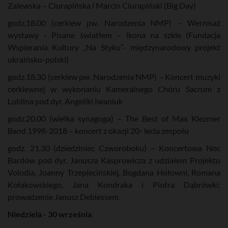
Zalewska – Ciurapińska i Marcin Ciurapiński (Big Day)
godz.18.00 (cerkiew pw. Narodzenia NMP) – Wernisaż
wystawy - Pisane światłem – ikona na szkle (Fundacja
Wspierania Kultury „Na Styku”- międzynarodowy projekt
ukraińsko-polski)
godz.18.30 (cerkiew pw. Narodzenia NMP) – Koncert muzyki
cerkiewnej w wykonaniu Kameralnego Chóru Sacrum z
Lublina pod dyr. Angeliki Iwaniuk
godz.20.00 (wielka synagoga) – The Best of Max Klezmer
Band 1998-2018 – koncert z okazji 20- lecia zespołu
godz. 21.30 (dziedziniec Czworoboku) – Koncertowa Noc
Bardów pod dyr. Janusza Kasprowicza z udziałem Projektu
Volodia, Joanny Trzepiecińskiej, Bogdana Hołowni, Romana
Kołakowskiego, Jana Kondraka i Piotra Dąbrówki;
prowadzenie Janusz Deblessem
Niedziela - 30 września