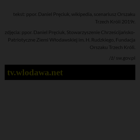
tekst: ppor. Daniel Pręciuk, wikipedia, scenariusz Orszaku
Trzech Króli 2019r.
zdjęcia: ppor. Daniel Pręciuk, Stowarzyszenie Chrześcijańsko-
Patriotyczne Ziemi Włodawskiej im. H. Rudzkiego, Fundacja
Orszaku Trzech Króli.
/ź/ sw.gov.pl
tv.wlodawa.net