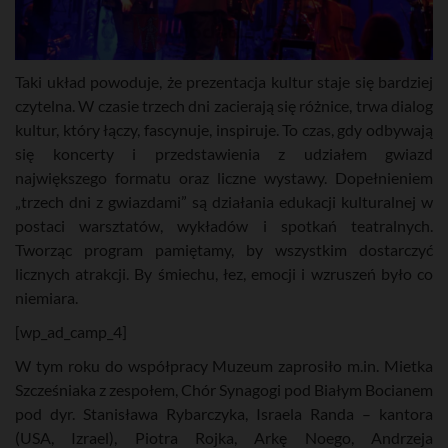
Taki układ powoduje, że prezentacja kultur staje się bardziej
czytelna. W czasie trzech dni zacierają się różnice, trwa dialog
kultur, który łączy, fascynuje, inspiruje. To czas, gdy odbywają
się koncerty i przedstawienia z udziałem gwiazd
największego formatu oraz liczne wystawy. Dopełnieniem
„trzech dni z gwiazdami” są działania edukacji kulturalnej w
postaci warsztatów, wykładów i spotkań teatralnych.
Tworząc program pamiętamy, by wszystkim dostarczyć
licznych atrakcji. By śmiechu, łez, emocji i wzruszeń było co
niemiara.
[wp_ad_camp_4]
W tym roku do współpracy Muzeum zaprosiło m.in. Mietka
Szcześniaka z zespołem, Chór Synagogi pod Białym Bocianem
pod dyr. Stanisława Rybarczyka, Israela Randa – kantora
(USA, Izrael), Piotra Rojka, Arkę Noego, Andrzeja