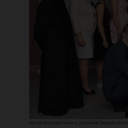
Na sto dni przed maturą, uczniowie Zespołu Szkół