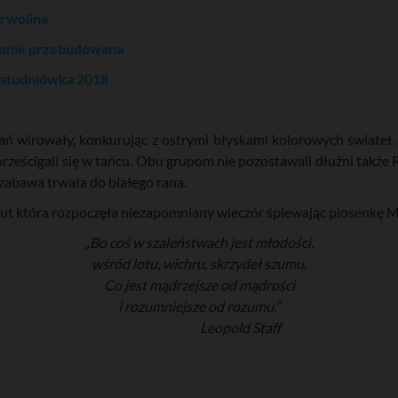
rwolina
tanie przebudowana
- studniówka 2018
ań wirowały, konkurując z ostrymi błyskami kolorowych świateł.
ześcigali się w tańcu. Obu grupom nie pozostawali dłużni także R
zabawa trwała do białego rana.
ut która rozpoczęła niezapomniany wieczór śpiewając piosenkę Mar
„Bo coś w szaleństwach jest młodości,
wśród lotu, wichru, skrzydeł szumu,
Co jest mądrzejsze od mądrości
i rozumniejsze od rozumu.”
Leopold Staff