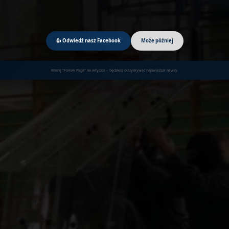
👍 Odwiedź nasz Facebook
Może później
Kliknij "Follow Page" na wtyczce – będziesz otrzymywać najświeższe newsy.