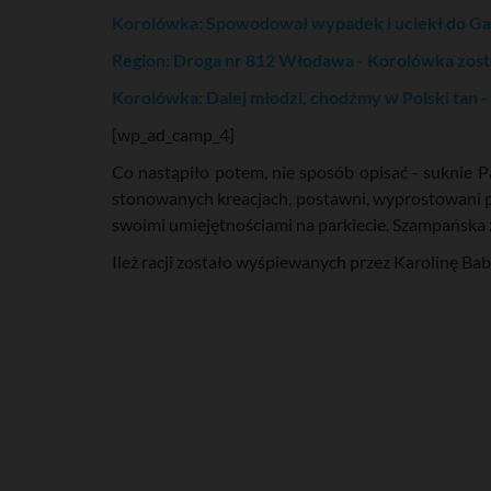
Korolówka: Spowodował wypadek i uciekł do Ga
Region: Droga nr 812 Włodawa - Korolówka zos
Korolówka: Dalej młodzi, chodźmy w Polski tan 
[wp_ad_camp_4]
Co nastąpiło potem, nie sposób opisać - suknie P
stonowanych kreacjach, postawni, wyprostowani pr
swoimi umiejętnościami na parkiecie. Szampańska 
Ileż racji zostało wyśpiewanych przez Karolinę Bab