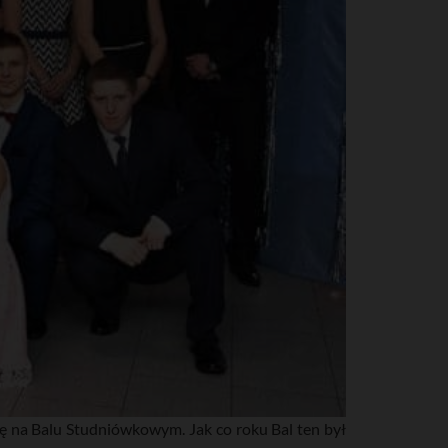
ię na Balu Studniówkowym. Jak co roku Bal ten był