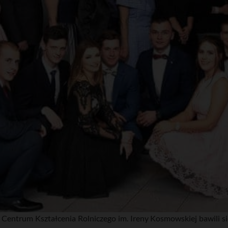
 Centrum Kształcenia Rolniczego im. Ireny Kosmowskiej bawili s