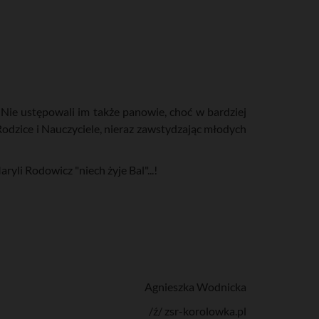
 Nie ustępowali im także panowie, choć w bardziej
odzice i Nauczyciele, nieraz zawstydzając młodych
yli Rodowicz "niech żyje Bal"...!
Agnieszka Wodnicka
/ź/ zsr-korolowka.pl