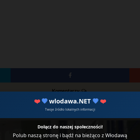
Komentarzy
❤️
💙
wlodawa.NET
💙
❤️
Wyryki: Twój rozsądek i rozwag
Twoje źródło lokalnych informacji
Dołącz do naszej społeczności!
Polub naszą stronę i bądź na bieżąco z Włodawą