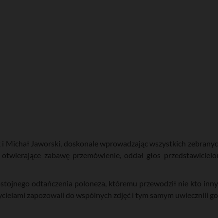
k i Michał Jaworski, doskonale wprowadzając wszystkich zebranyc
 otwierające zabawę przemówienie, oddał głos przedstawicie
stojnego odtańczenia poloneza, któremu przewodził nie kto inny
ycielami zapozowali do wspólnych zdjęć i tym samym uwiecznili go n