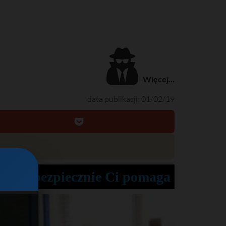
Więcej...
data publikacji: 01/02/19
a żyć bezpiecznie Ci pomaga