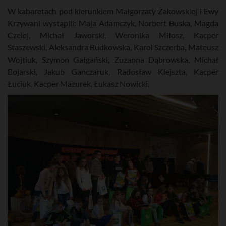
W kabaretach pod kierunkiem Małgorzaty Żakowskiej i Ewy
Krzywani wystąpili: Maja Adamczyk, Norbert Buska, Magda
Czelej, Michał Jaworski, Weronika Miłosz, Kacper
Staszewski, Aleksandra Rudkowska, Karol Szczerba, Mateusz
Wojtiuk, Szymon Gałgański, Zuzanna Dąbrowska, Michał
Bojarski, Jakub Ganczaruk, Radosław Klejszta, Kacper
Łuciuk, Kacper Mazurek, Łukasz Nowicki.