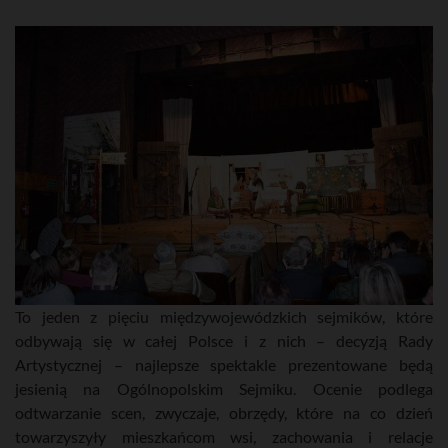
To jeden z pięciu międzywojewódzkich sejmików, które
odbywają się w całej Polsce i z nich – decyzją Rady
Artystycznej – najlepsze spektakle prezentowane będą
jesienią na Ogólnopolskim Sejmiku. Ocenie podlega
odtwarzanie scen, zwyczaje, obrzędy, które na co dzień
towarzyszyły mieszkańcom wsi, zachowania i relacje