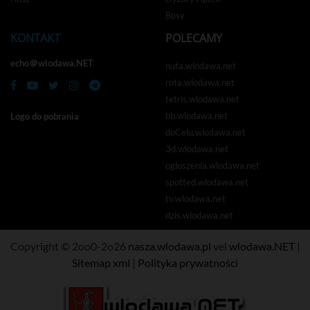
Busy
KONTAKT
POLECAMY
echo＠wlodawa.NET
nuta.wlodawa.net
rota.wlodawa.net
tetris.wlodawa.net
bb.wlodawa.net
Logo do pobrania
doCelu.wlodawa.net
3d.wlodawa.net
ogloszenia.wlodawa.net
spotted.wlodawa.net
tv.wlodawa.net
dzis.wlodawa.net
Copyright © 2oo0-2o26
nasza.wlodawa.pl
vel
wlodawa.NET
|
Sitemap xml
|
Polityka prywatności