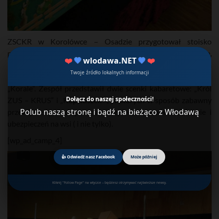
ZSCKR w Korolówce – Osadzie przygotował stoisko
promujące szkołę i słodki poczęstunek. Oczywiście,
❤️
💙
wlodawa.NET
💙
❤️
królowały gofry. Wiele emocji uczestnikom i gościom
Twoje źródło lokalnych informacji
konferencji dostarczył występ szkolnej grupy teatralnej
„Korale”. Zespół przedstawił dwie scenki kabaretowe: „Król
Dołącz do naszej społeczności!
ZUS – KRUS” i „Kopciuszek” , w których w sposób zabawny
Polub naszą stronę i bądź na bieżąco z Włodawą
przewijał się trudny temat bezpieczeństwa w rolnictwie i
ubezpieczeń na wsi ( i nie tylko).
[wp_ad_camp_4]
👍 Odwiedź nasz Facebook
Może później
Kliknij "Follow Page" na wtyczce – będziesz otrzymywać najświeższe newsy.