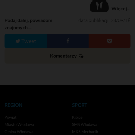
Więcej...
Podaj dalej, powiadom
data publikacji: 23/09/18
znajomych....
Tweet
Komentarzy
REGION
SPORT
Powiat
Kibice
Miasto Włodawa
SMS Włodawa
Gmina Włodawa
MKS Mechanik