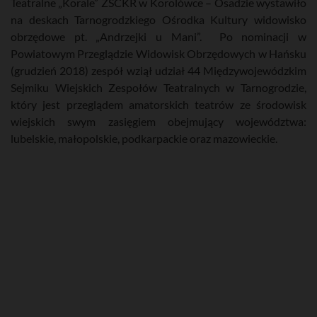
Teatralne „Korale” ZSCKR w Korolówce – Osadzie wystawiło
na deskach Tarnogrodzkiego Ośrodka Kultury widowisko
obrzędowe pt. „Andrzejki u Mani”. Po nominacji w
Powiatowym Przeglądzie Widowisk Obrzędowych w Hańsku
(grudzień 2018) zespół wziął udział 44 Międzywojewódzkim
Sejmiku Wiejskich Zespołów Teatralnych w Tarnogrodzie,
który jest przeglądem amatorskich teatrów ze środowisk
wiejskich swym zasięgiem obejmujący województwa:
lubelskie, małopolskie, podkarpackie oraz mazowieckie.