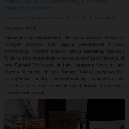
Region: Droga nr 812 Włodawa &#8211; Korolówka
zostanie przebudowana
Korolówka: Spowodował wypadek i uciekł do Garwolina
[wp_ad_camp_4]
Niemałym doświadczeniem dla wykonawców, zwłaszcza
młodych aktorów, były zajęcia warsztatowe z Radą
Artystyczną. Wybitni znawcy sztuki teatralnej, reżyserii,
folkloru, etnomuzykologii w osobach: prof. Lech Śliwonik, dr
hab. Edward Wojtaszek, dr hab. Katarzyna Smyk, dr hab.
Bożena Suchocka, dr hab. Tomasz Rokosz przeprowadzili
szczegółową analizę prezentowanego widowiska, nie
szczędząc przy tym konstruktywnej krytyki i udzielając
cennych wskazówek.