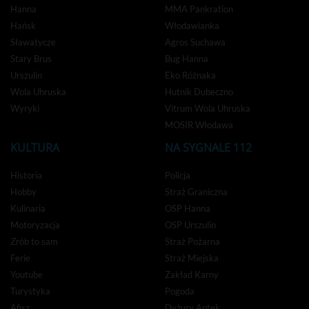
Hanna
MMA Pankration
Hańsk
Włodawianka
Sławatycze
Agros Suchawa
Stary Brus
Bug Hanna
Urszulin
Eko Różnaka
Wola Uhruska
Hutnik Dubeczno
Wyryki
Vitrum Wola Uhruska
MOSIR Włodawa
KULTURA
NA SYGNALE 112
Historia
Policja
Hobby
Straż Graniczna
Kulinaria
OSP Hanna
Motoryzacja
OSP Urszulin
Zrób to sam
Straż Pożarna
Ferie
Straż Miejska
Youtube
Zakład Karny
Turystyka
Pogoda
Afisz
Dyżury Aptek