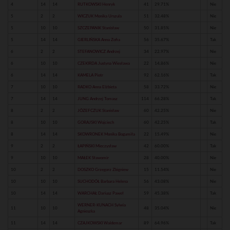
4
14
14
RUTKOWSKI Henryk
41
29.71%
Nie
5
2
2
WICZUK Monika Urszula
51
32.48%
Nie
5
10
10
SZCZEPANIK Stanisław
50
31.85%
Nie
5
14
14
GIERLIŃSKA Anna Zofia
56
35.67%
Tak
6
2
2
STEFANOWICZ Andrzej
34
22.97%
Nie
6
10
10
CZEKIRDA Justyna Wiesława
22
14.86%
Nie
6
14
14
KAMELA Piotr
92
62.16%
Tak
7
10
10
RADKO Anna Elżbieta
58
33.72%
Nie
7
14
14
JUNG Andrzej Tomasz
114
66.28%
Tak
8
2
2
JÓZEFCZUK Stanisław
60
42.25%
Nie
8
10
10
GORAJSKI Wojciech
60
42.25%
Tak
8
14
14
SKOWRONEK Monika Bogumiła
22
15.49%
Nie
9
2
2
ŁAPIŃSKI Mieczysław
42
60.00%
Tak
9
10
10
MAŁEK Sławomir
28
40.00%
Nie
10
2
2
DOSZKO Grzegorz Zbigniew
15
11.54%
Nie
10
10
10
SUCHODÓŁ Barbara Helena
56
43.08%
Nie
10
14
14
WARCHAŁ Dariusz Paweł
59
45.38%
Tak
WERNER-KUNACH Sylwia
11
10
10
48
35.04%
Nie
Agnieszka
11
14
14
CZAJKOWSKI Waldemar
89
64.96%
Tak