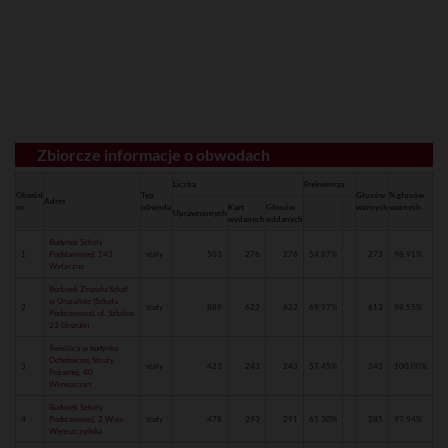
Zbiorcze informacje o obwodach
Liczba
Frekwencja
Obwód
Typ
Głosów
% głosów
Adres
nr
obwodu
Kart
Głosów
ważnych
ważnych
Uprawnionych
wydanych
oddanych
Budynek Szkoły
1
Podstawowej, 143
stały
503
276
276
54.87%
273
98.91%
Wytyczno
Budynek Zespołu Szkół
w Urszulinie (Szkoła
2
stały
889
622
622
69.97%
613
98.55%
Podstawowa), ul. Szkolna
23 Urszulin
Świetlica w budynku
Ochotniczej Straży
3
stały
423
243
243
57.45%
243
100.00%
Pożarnej, 40
Wereszczyn
Budynek Szkoły
4
Podstawowej, 2 Wola
stały
478
293
291
61.30%
285
97.94%
Wereszczyńska