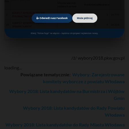
listy
Głosów ważnych
Kandydatów
Mandatów
oddanych na listę
KOMITET WYBORCZY POLSKIE
2
513
13
3
24.77%
STRONNICTWO LUDOWE
👍 Odwiedź nasz Facebook
Może później
KOMITET WYBORCZY PRAWO I
10
715
15
4
34.52%
SPRAWIEDLIWOŚĆ
KOMITET WYBORCZY WYBORCÓW
Kliknij "Follow Page" na wtyczce – będziesz otrzymywać najświeższe newsy.
14
843
14
8
40.70%
TOMASZA ANTONIUKA
/ź/ wybory2018.pkw.gov.pl
loading...
Powiązane tematycznie:
Wybory: Zarejestrowane
komitety wyborcze z powiatu Włodawa
Wybory 2018: Lista kandydatów na Burmistrza i Wójtów
Gmin
Wybory 2018: Lista kandydatów do Rady Powiatu
Włodawa
Wybory 2018: Lista kandydatów do Rady Miasta Włodawa