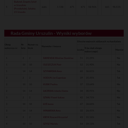
Budynek Zespołu Szkół
w Urszulinie
5
stały
1 138
671
671
58.96%
661
98.51%
(Przedszkole), Szkolna
23 Urszulin
Rada Gminy Urszulin - Wyniki wyborów
Głosów ważnych oddanych na kandydata
Okręg
Nr
Numer na
Nazwisko i Imiona
wyborczy nr
listy
liście
% (w skali okręgu
Liczba
Mandat
wyborczego)
1
2
2
RAMENDA Wiesław Stanisław
51
31.29%
Nie
1
10
10
OLESZCZUK Piotr
52
31.90%
Nie
1
14
14
SZYMAŃSKA Anna
60
36.81%
Tak
2
2
2
HODUN Jan Eugeniusz
39
35.45%
Tak
2
10
10
KUBIK Paulina
37
33.64%
Nie
2
14
14
ŁACIŃSKA Jolanta Hanna
34
30.91%
Nie
3
2
2
SZWAJ Paweł Łukasz
42
34.71%
Nie
3
10
10
ŁOŚ Iwona
47
38.84%
Tak
3
14
14
WINIARSKA Anna
32
26.45%
Nie
4
2
2
KIRYK Ryszard Krzysztof
43
31.16%
Nie
4
10
10
SZYSZ Mariola
54
39.13%
Tak