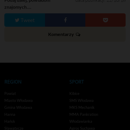
data publikacji: 22/10/18
znajomych....
Tweet
Komentarzy
REGION
SPORT
Powiat
Kibice
Miasto Włodawa
SMS Włodawa
Gmina Włodawa
MKS Mechanik
Hanna
MMA Pankration
Hańsk
Włodawianka
Sławatycze
Agros Suchawa