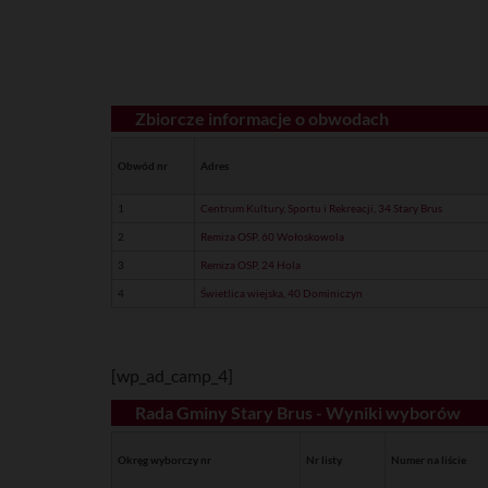
Zbiorcze informacje o obwodach
Obwód nr
Adres
1
Centrum Kultury, Sportu i Rekreacji, 34 Stary Brus
2
Remiza OSP, 60 Wołoskowola
3
Remiza OSP, 24 Hola
4
Świetlica wiejska, 40 Dominiczyn
[wp_ad_camp_4]
Rada Gminy Stary Brus - Wyniki wyborów
Okręg wyborczy nr
Nr listy
Numer na liście