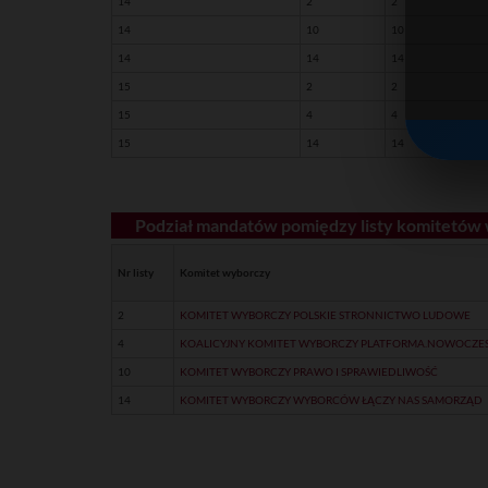
14
2
2
14
10
10
14
14
14
15
2
2
15
4
4
15
14
14
Podział mandatów pomiędzy listy komitetów
Nr listy
Komitet wyborczy
2
KOMITET WYBORCZY POLSKIE STRONNICTWO LUDOWE
4
KOALICYJNY KOMITET WYBORCZY PLATFORMA.NOWOCZES
10
KOMITET WYBORCZY PRAWO I SPRAWIEDLIWOŚĆ
14
KOMITET WYBORCZY WYBORCÓW ŁĄCZY NAS SAMORZĄD