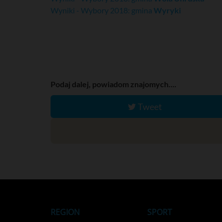
Wyniki - Wybory 2018: gmina
Wyryki
Podaj dalej, powiadom znajomych....
Tweet
REGION
SPORT