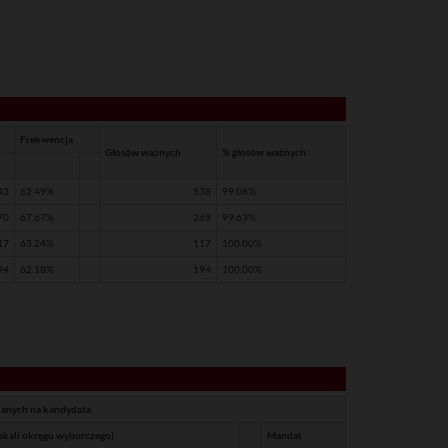
Frekwencja
Głosów ważnych
% głosów ważnych
43
62.49%
538
99.08%
70
67.67%
269
99.63%
17
63.24%
117
100.00%
94
62.18%
194
100.00%
anych na kandydata
skali okręgu wyborczego)
Mandat