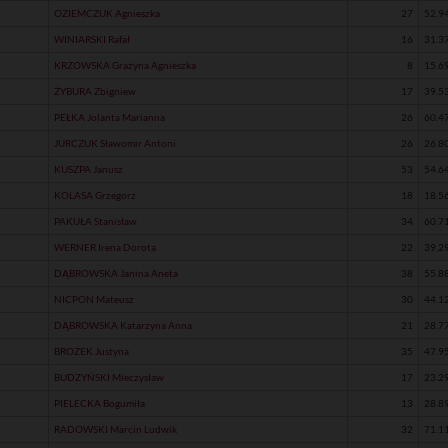
OZIEMCZUK Agnieszka
27
52.9
WINIARSKI Rafał
16
31.3
KRZOWSKA Grażyna Agnieszka
8
15.6
ŻYBURA Zbigniew
17
39.5
PEŁKA Jolanta Marianna
26
60.4
JURCZUK Sławomir Antoni
26
26.8
KUSZPA Janusz
53
54.6
KOLASA Grzegorz
18
18.5
PAKUŁA Stanisław
34
60.7
WERNER Irena Dorota
22
39.2
DĄBROWSKA Janina Aneta
38
55.8
NICPON Mateusz
30
44.1
DĄBROWSKA Katarzyna Anna
21
28.7
BROŻEK Justyna
35
47.9
BUDZYŃSKI Mieczysław
17
23.2
PIELECKA Bogumiła
13
28.8
RADOWSKI Marcin Ludwik
32
71.1