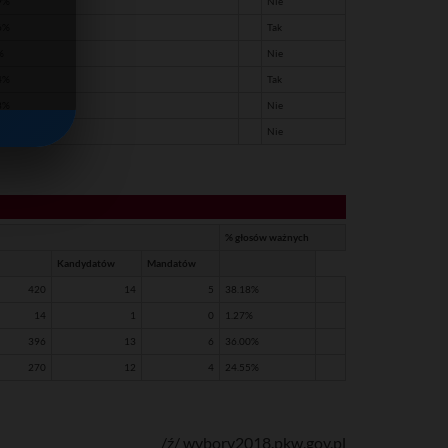
9%
Nie
6%
Tak
%
Nie
4%
Tak
8%
Nie
%
Nie
% głosów ważnych
Kandydatów
Mandatów
420
14
5
38.18%
14
1
0
1.27%
396
13
6
36.00%
270
12
4
24.55%
/ź/ wybory2018.pkw.gov.pl