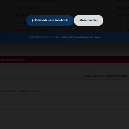
GRZYWACZEWSKA Weronika
35
38.8
PRONIUK Danuta
50
55.5
SOŁOŃ Andrzej
5
5.56
👍 Odwiedź nasz Facebook
Może później
BARTNICKI Artur
47
73.4
KAZANIECKI Marcin Jerzy
14
21.8
Kliknij "Follow Page" na wtyczce – będziesz otrzymywać najświeższe newsy.
PASTUSZUK Józef Antoni
3
4.69
 wyborczych
Liczba
Głosów ważnych oddanych na listę
NA KOALICJA OBYWATELSKA