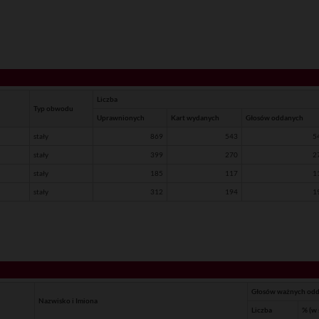
Liczba
Typ obwodu
Uprawnionych
Kart wydanych
Głosów oddanych
stały
869
543
5
stały
399
270
2
stały
185
117
1
stały
312
194
1
Głosów ważnych odd
Nazwisko i Imiona
Liczba
% (w 