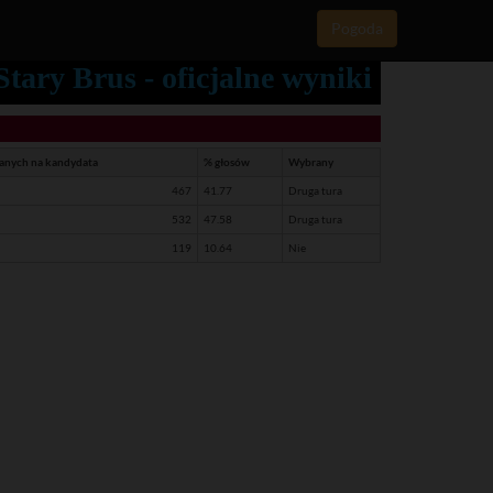
Pogoda
ary Brus - oficjalne wyniki
danych na kandydata
% głosów
Wybrany
467
41.77
Druga tura
532
47.58
Druga tura
119
10.64
Nie