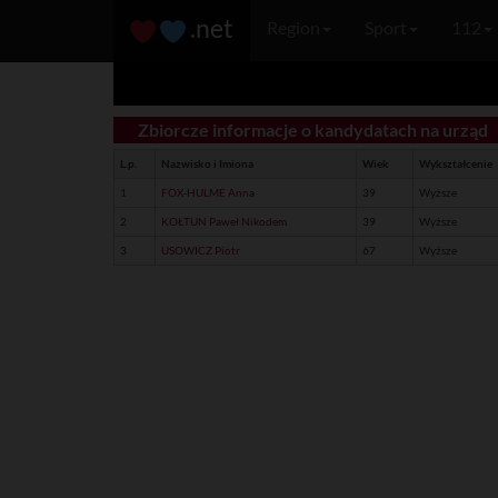
.net
Region
Sport
112
Zbiorcze informacje o kandydatach na urząd
L.p.
Nazwisko i Imiona
Wiek
Wykształcenie
1
FOX-HULME Anna
39
Wyższe
2
KOŁTUN Paweł Nikodem
39
Wyższe
3
USOWICZ Piotr
67
Wyższe